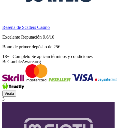
Reseña de Scatters Casino
Excelente Reputación 9.6/10
Bono de primer depósito de 25€
18+ | Completo
Se aplican términos y condiciones
|
BeGambleAware.org
Visita
3