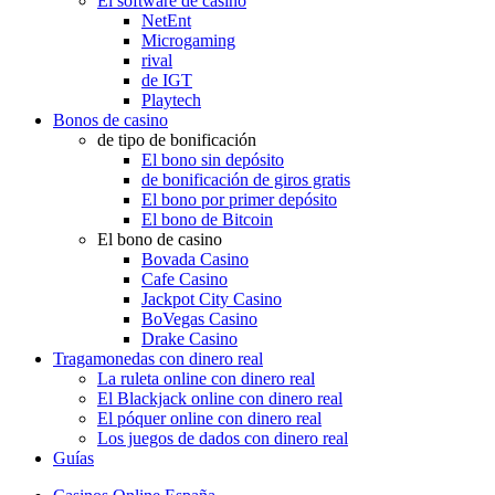
El software de casino
NetEnt
Microgaming
rival
de IGT
Playtech
Bonos de casino
de tipo de bonificación
El bono sin depósito
de bonificación de giros gratis
El bono por primer depósito
El bono de Bitcoin
El bono de casino
Bovada Casino
Cafe Casino
Jackpot City Casino
BoVegas Casino
Drake Casino
Tragamonedas con dinero real
La ruleta online con dinero real
El Blackjack online con dinero real
El póquer online con dinero real
Los juegos de dados con dinero real
Guías