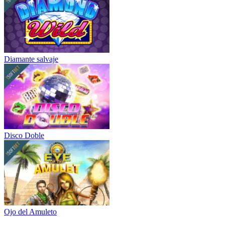
Diamante salvaje
Disco Doble
Ojo del Amuleto