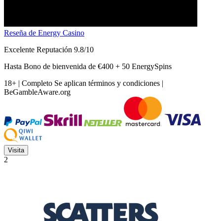
Reseña de Energy Casino
Excelente Reputación 9.8/10
Hasta
Bono de bienvenida de €400 + 50 EnergySpins
18+ | Completo
Se aplican términos y condiciones
|
BeGambleAware.org
Visita
2