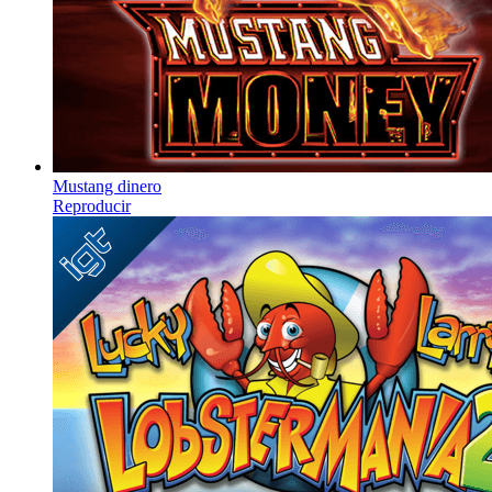
Mustang dinero
Reproducir