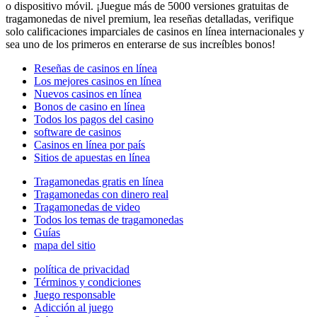
o dispositivo móvil.
¡Juegue más de 5000 versiones gratuitas de
tragamonedas de nivel premium, lea reseñas detalladas, verifique
solo calificaciones imparciales de casinos en línea internacionales y
sea uno de los primeros en enterarse de sus increíbles bonos!
Reseñas de casinos en línea
Los mejores casinos en línea
Nuevos casinos en línea
Bonos de casino en línea
Todos los pagos del casino
software de casinos
Casinos en línea por país
Sitios de apuestas en línea
Tragamonedas gratis en línea
Tragamonedas con dinero real
Tragamonedas de video
Todos los temas de tragamonedas
Guías
mapa del sitio
política de privacidad
Términos y condiciones
Juego responsable
Adicción al juego