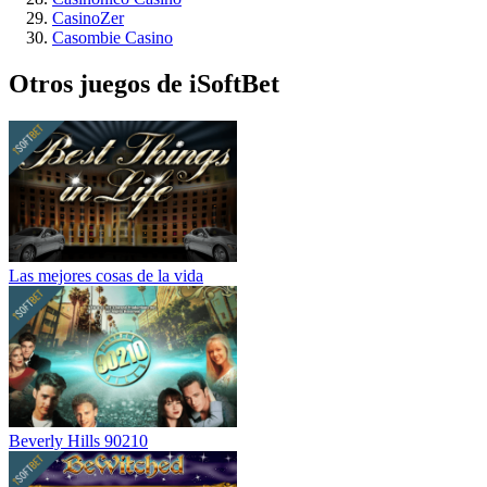
CasinoZer
Casombie Casino
Otros juegos de iSoftBet
Las mejores cosas de la vida
Beverly Hills 90210