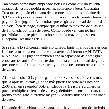
Tan pronto como haya empacado todas las cosas que un valiente
cazador de tesoros podría necesitar, comience a jugar Cleopatra
Treasure eligiendo el tamaño de la moneda de apuesta: define de
0,02 € a 2 € por cada línea. A continuación, decida cuántas líneas de
pago de 5 se jugarán. No tendrás que elegir la cantidad de monedas
en cada línea de pago, siempre que el número máximo de ellas sea
de 1 moneda por línea de pago. Como puede ver, casi no hay
posibilidad de que pierda mucho dinero: la mayor apuesta en
Cleopatra Treasure es de 10 €.
Si se siente lo suficientemente afortunado, haga girar los carretes con
la apuesta máxima en un clic con la ayuda del botón «APUESTA
MÁXIMA». El jugador también tiene la capacidad de hacer girar
esos carretes automáticamente durante una cierta cantidad de giros:
presione el botón «AUTOSPIN» y disfrute del sonido de la captura
de dinero.
Al apostar solo 10 €, puede ganar 2.500 €, ¡eso es 250 veces más
que la apuesta inicial! ¿Dónde más puedes hacerte más rico con
2500 € en un segundo? Solo en Cleopatra Treasure, su dinero se
puede multiplicar cientos de veces, y definitivamente lo harían, tan
pronto como gane el premio mayor: 5 Scarabs situados en una línea
de pago.
Hablando de combinaciones ganadoras, hay un montón de símbolos