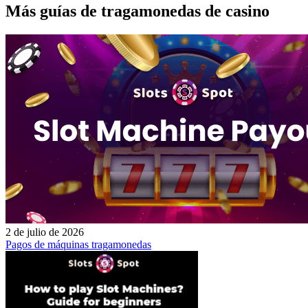
Más guías de tragamonedas de casino
2 de julio de 2026
Pagos de máquinas tragamonedas