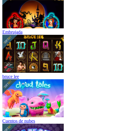
Embrujada
bruce lee
Cuentos de nubes