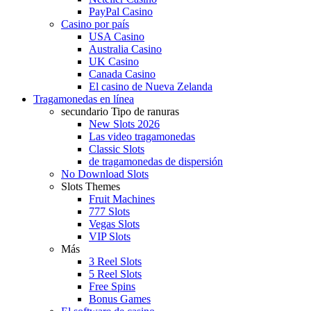
PayPal Casino
Casino por país
USA Casino
Australia Casino
UK Casino
Canada Casino
El casino de Nueva Zelanda
Tragamonedas en línea
secundario Tipo de ranuras
New Slots 2026
Las video tragamonedas
Classic Slots
de tragamonedas de dispersión
No Download Slots
Slots Themes
Fruit Machines
777 Slots
Vegas Slots
VIP Slots
Más
3 Reel Slots
5 Reel Slots
Free Spins
Bonus Games