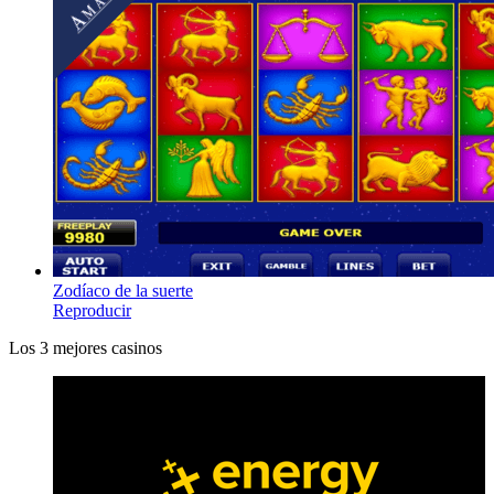
Zodíaco de la suerte
Reproducir
Los 3 mejores casinos