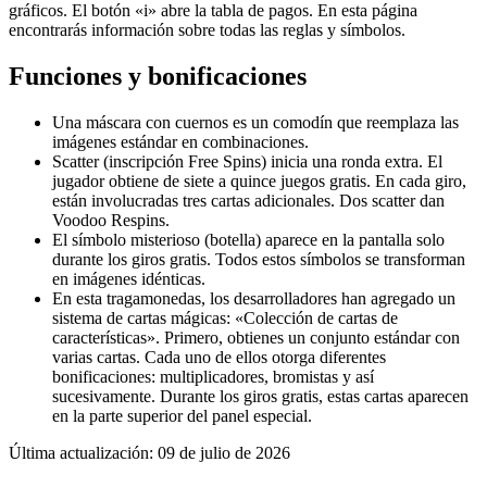
gráficos. El botón «i» abre la tabla de pagos. En esta página
encontrarás información sobre todas las reglas y símbolos.
Funciones y bonificaciones
Una máscara con cuernos es un comodín que reemplaza las
imágenes estándar en combinaciones.
Scatter (inscripción Free Spins) inicia una ronda extra. El
jugador obtiene de siete a quince juegos gratis. En cada giro,
están involucradas tres cartas adicionales. Dos scatter dan
Voodoo Respins.
El símbolo misterioso (botella) aparece en la pantalla solo
durante los giros gratis. Todos estos símbolos se transforman
en imágenes idénticas.
En esta tragamonedas, los desarrolladores han agregado un
sistema de cartas mágicas: «Colección de cartas de
características». Primero, obtienes un conjunto estándar con
varias cartas. Cada uno de ellos otorga diferentes
bonificaciones: multiplicadores, bromistas y así
sucesivamente. Durante los giros gratis, estas cartas aparecen
en la parte superior del panel especial.
Última actualización: 09 de julio de 2026