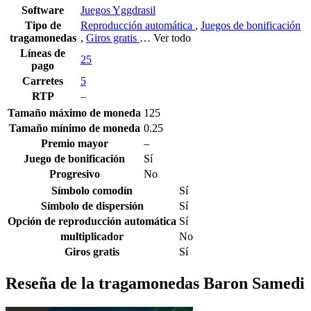
Software
Juegos Yggdrasil
Tipo de
Reproducción automática
,
Juegos de bonificación
tragamonedas
,
Giros gratis
… Ver todo
Líneas de
25
pago
Carretes
5
RTP
–
Tamaño máximo de moneda
125
Tamaño mínimo de moneda
0.25
Premio mayor
–
Juego de bonificación
Sí
Progresivo
No
Símbolo comodín
Sí
Símbolo de dispersión
Sí
Opción de reproducción automática
Sí
multiplicador
No
Giros gratis
Sí
Reseña de la tragamonedas Baron Samedi