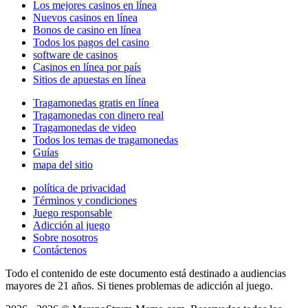
Los mejores casinos en línea
Nuevos casinos en línea
Bonos de casino en línea
Todos los pagos del casino
software de casinos
Casinos en línea por país
Sitios de apuestas en línea
Tragamonedas gratis en línea
Tragamonedas con dinero real
Tragamonedas de video
Todos los temas de tragamonedas
Guías
mapa del sitio
política de privacidad
Términos y condiciones
Juego responsable
Adicción al juego
Sobre nosotros
Contáctenos
Todo el contenido de este documento está destinado a audiencias
mayores de 21 años.
Si tienes problemas de adicción al juego.