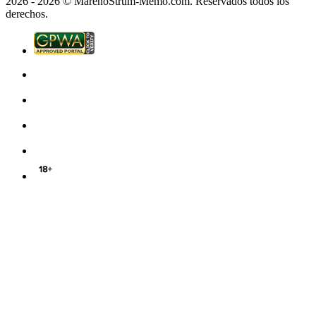
2026 - 2026 © MarenoStrum-Memo.com.
Reservados todos los
derechos.