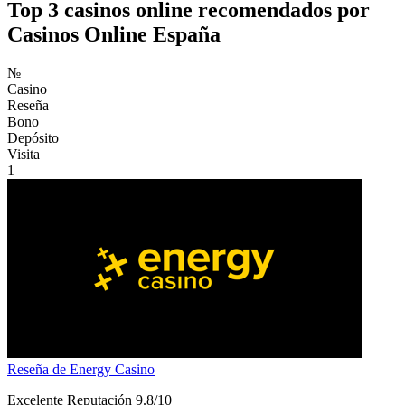
Top 3 casinos online recomendados por
Casinos Online España
№
Casino
Reseña
Bono
Depósito
Visita
1
Reseña de Energy Casino
Excelente Reputación 9.8/10