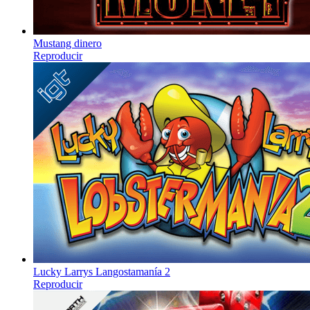
Mustang dinero
Reproducir
Lucky Larrys Langostamanía 2
Reproducir