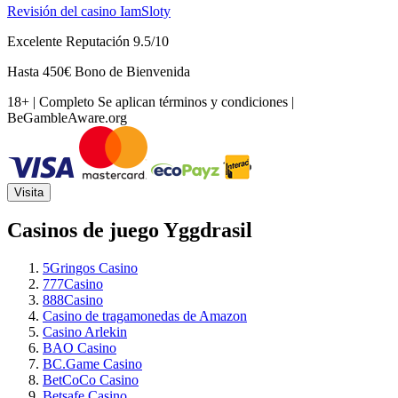
Revisión del casino IamSloty
Excelente Reputación 9.5/10
Hasta
450€ Bono de Bienvenida
18+ | Completo
Se aplican términos y condiciones
|
BeGambleAware.org
Visita
Casinos de juego Yggdrasil
5Gringos Casino
777Casino
888Casino
Casino de tragamonedas de Amazon
Casino Arlekin
BAO Casino
BC.Game Casino
BetCoCo Casino
Betsafe Casino