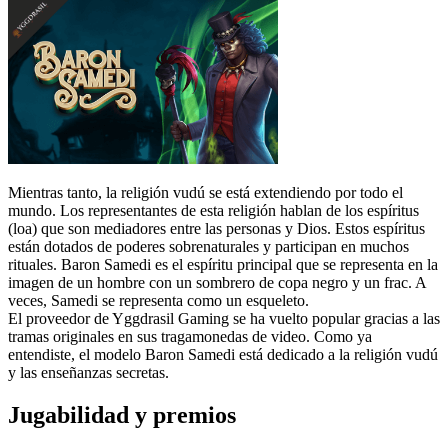
Mientras tanto, la religión vudú se está extendiendo por todo el
mundo. Los representantes de esta religión hablan de los espíritus
(loa) que son mediadores entre las personas y Dios. Estos espíritus
están dotados de poderes sobrenaturales y participan en muchos
rituales. Baron Samedi es el espíritu principal que se representa en la
imagen de un hombre con un sombrero de copa negro y un frac. A
veces, Samedi se representa como un esqueleto.
El proveedor de Yggdrasil Gaming se ha vuelto popular gracias a las
tramas originales en sus tragamonedas de video. Como ya
entendiste, el modelo Baron Samedi está dedicado a la religión vudú
y las enseñanzas secretas.
Jugabilidad y premios