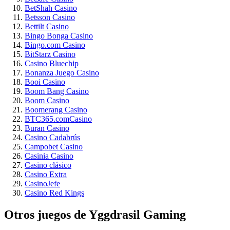
BetShah Casino
Betsson Casino
Bettilt Casino
Bingo Bonga Casino
Bingo.com Casino
BitStarz Casino
Casino Bluechip
Bonanza Juego Casino
Booi Casino
Boom Bang Casino
Boom Casino
Boomerang Casino
BTC365.comCasino
Buran Casino
Casino Cadabrús
Campobet Casino
Casinia Casino
Casino clásico
Casino Extra
CasinoJefe
Casino Red Kings
Otros juegos de Yggdrasil Gaming