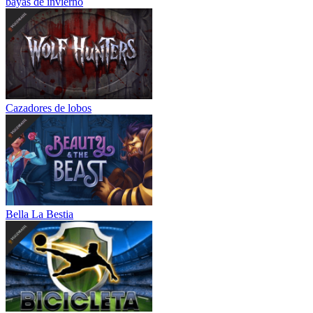
bayas de invierno
Cazadores de lobos
Bella La Bestia