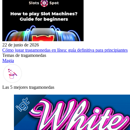
22 de junio de 2026
Cómo jugar tragamonedas en línea: guía definitiva para principiantes
Temas de tragamonedas
Magia
Las 5 mejores tragamonedas