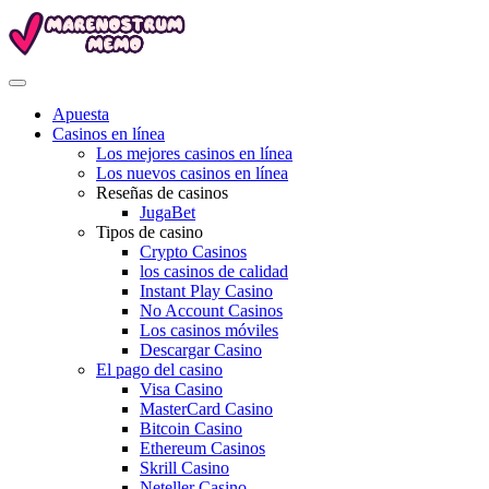
Apuesta
Casinos en línea
Los mejores casinos en línea
Los nuevos casinos en línea
Reseñas de casinos
JugaBet
Tipos de casino
Crypto Casinos
los casinos de calidad
Instant Play Casino
No Account Casinos
Los casinos móviles
Descargar Casino
El pago del casino
Visa Casino
MasterCard Casino
Bitcoin Casino
Ethereum Casinos
Skrill Casino
Neteller Casino