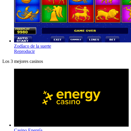
Zodíaco de la suerte
Reproducir
Los 3 mejores casinos
Casino Energía