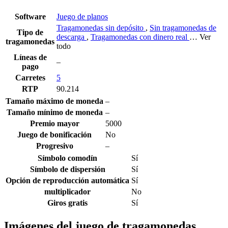
Software
Juego de planos
Tragamonedas sin depósito
,
Sin tragamonedas de
Tipo de
descarga
,
Tragamonedas con dinero real
… Ver
tragamonedas
todo
Líneas de
–
pago
Carretes
5
RTP
90.214
Tamaño máximo de moneda
–
Tamaño mínimo de moneda
–
Premio mayor
5000
Juego de bonificación
No
Progresivo
–
Símbolo comodín
Sí
Símbolo de dispersión
Sí
Opción de reproducción automática
Sí
multiplicador
No
Giros gratis
Sí
Imágenes del juego de tragamonedas