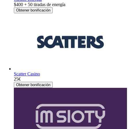
$400 + 50 tiradas de energía
Obtener bonificación
Scatter Casino
25€
Obtener bonificación