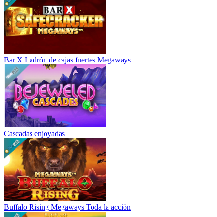
Bar X Ladrón de cajas fuertes Megaways
Cascadas enjoyadas
Buffalo Rising Megaways Toda la acción