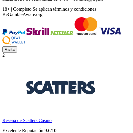
18+ | Completo
Se aplican términos y condiciones
|
BeGambleAware.org
Visita
2
Reseña de Scatters Casino
Excelente Reputación 9.6/10