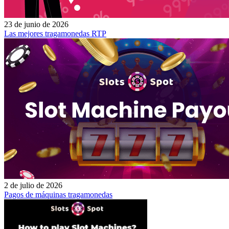
23 de junio de 2026
Las mejores tragamonedas RTP
2 de julio de 2026
Pagos de máquinas tragamonedas