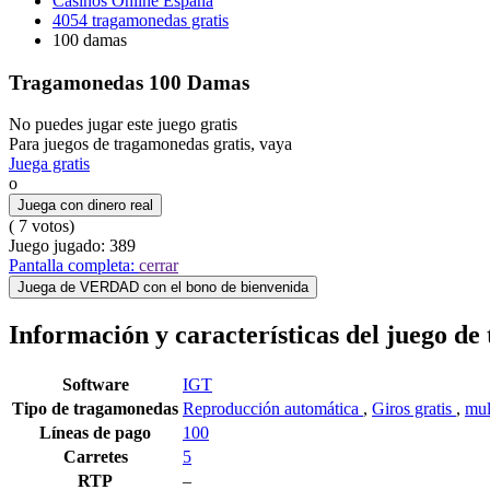
Casinos Online España
4054 tragamonedas gratis
100 damas
Tragamonedas 100 Damas
No puedes jugar este juego gratis
Para juegos de tragamonedas gratis, vaya
Juega gratis
o
Juega con dinero real
(
7
votos)
Juego jugado:
389
Pantalla completa:
cerrar
Juega de VERDAD con el bono de bienvenida
Información y características del juego d
Software
IGT
Tipo de tragamonedas
Reproducción automática
,
Giros gratis
,
mul
Líneas de pago
100
Carretes
5
RTP
–