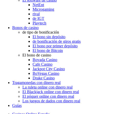
El software de casino
NetEnt
Microgaming
rival
de IGT
Playtech
Bonos de casino
de tipo de bonificación
El bono sin depósito
de bonificación de giros gratis
El bono por primer depósito
El bono de Bitcoin
El bono de casino
Bovada Casino
Cafe Casino
Jackpot City Casino
BoVegas Casino
Drake Casino
Tragamonedas con dinero real
La ruleta online con dinero real
El Blackjack online con dinero real
El póquer online con dinero real
Los juegos de dados con dinero real
Guías