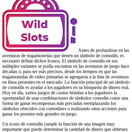
Antes de profundizar en las
aventuras de tragamonedas que tienen un símbolo de comodín, es
necesario definir dichos íconos. El símbolo de comodín en sus
múltiples variantes se podía encontrar en las aventuras de juego hace
décadas o, para ser más precisos, desde los tiempos en que las
tragamonedas de video primarias se agregaron a la lista de aventuras
en línea presentes en el mercado. La función principal de un símbolo
de comodín es ayudar a los jugadores en su búsqueda de dinero real.
Hoy en día, varios juegos de casino brindan a los jugadores la
oportunidad de usar combinaciones de símbolos comodín como una
forma de ganar recompensas más preciadas reemplazando los
símbolos ofrecidos con comodines o realizando otras acciones para
ganar los premios más grandes en juego.
Un icono de comodín cumple la función de una imagen muy
importante que puede determinar la cantidad de dinero que obtienes