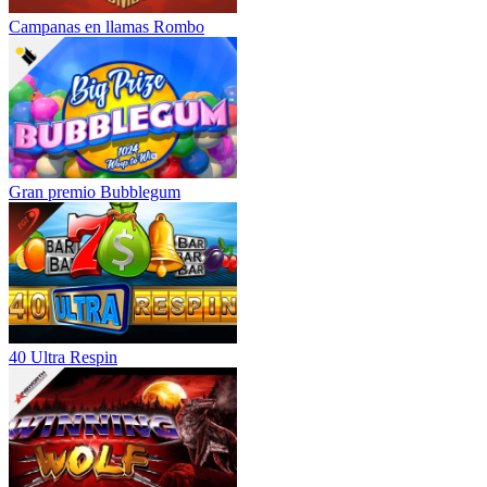
Campanas en llamas Rombo
Gran premio Bubblegum
40 Ultra Respin