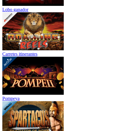
Lobo ganador
Carretes itinerantes
Pompeya