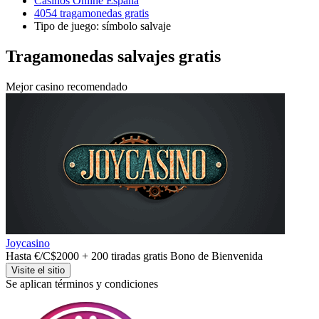
Casinos Online España
4054 tragamonedas gratis
Tipo de juego: símbolo salvaje
Tragamonedas salvajes gratis
Mejor casino recomendado
Joycasino
Hasta €/C$2000 + 200 tiradas gratis
Bono de Bienvenida
Visite el sitio
Se aplican términos y condiciones