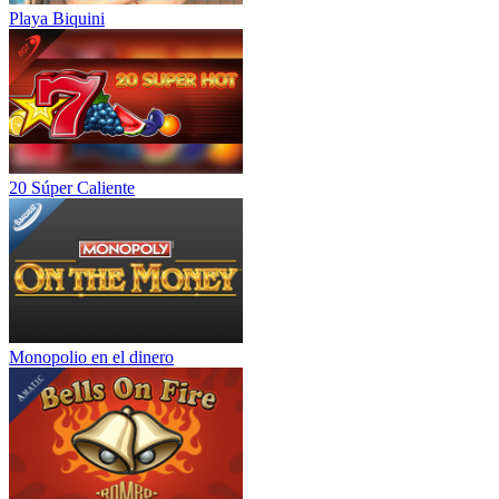
Playa Biquini
20 Súper Caliente
Monopolio en el dinero