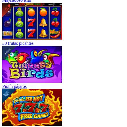
Majestuoso Mar
30 frutas picantes
Piolín pájaros