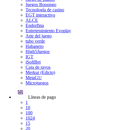
Juegos Booongo
Tecnología de casino
EGT interactivo
ALCE
Endorfina
Entretenimiento Evoplay
Arte del juego
tubo verde
Habanero
High5Juegos
IGT
iSoftBet
Caja de rayos
Merkur (Edicto)
MetaGU
Microjuegos
Líneas de pago
1
10
100
1024
15
20