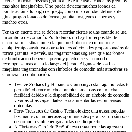
llegue a muchas mezclas gratificantes e incluso alcance los premios
más altos imaginables. Uno puede detectar muchos íconos de
bonificación a lo largo del juego, como una cantidad definida de
giros proporcionados de forma gratuita, imágenes dispersas y
muchos otros.
Tenga en cuenta que se deben recordar ciertas reglas cuando se usa
un símbolo de comodín. Por lo tanto, no hay forma posible de
encontrar una situación en la que un símbolo de comodín de
cualquier tipo sustituya a otros iconos adicionales proporcionados de
forma gratuita. Además, las tragamonedas sugieren que los íconos
de bonificación tienen su precio y pueden servir como la
recompensa más alta a lo largo del juego. Algunos de los Las
máquinas tragamonedas con símbolos de comodín más atractivas se
enumeran a continuación:
Twelve Zodiacs by Habanero Company: esta tragamonedas te
permitirá obtener muchos premios preciosos con mucha
facilidad debido a la disponibilidad de un símbolo de comodín
y varias otras capacidades para aumentar las recompensas
obtenidas.
Forty Treasures de Casino Technologies: una tragamonedas
fascinante con numerosas oportunidades para usar un símbolo
de comodín y obtener ganancias de alto precio.
A Christmas Carol de BetSoft: esta tragamonedas agregará