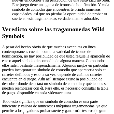
nuevas emociones a su percepción de una festividad favorita.
Este juego tiene una gama de iconos de bonificación. Y cada
símbolo de comodín que encuentres te brinda inmensas
capacidades, así que no pierdas la oportunidad de probar tu
suerte en esta tragamonedas verdaderamente adorable.
Veredicto sobre las tragamonedas Wild
Symbols
A pesar del hecho obvio de que muchas aventuras en línea
contemporáneas cuentan con una variedad de íconos de
bonificación, no hay posibilidad de que usted regule la aparición de
este o aquel símbolo de comodín de alguna manera. Como todos
ellos salen bastante inesperadamente. Algunos juegos en particular
pueden incorporar un símbolo de comodín que aparecería solo en
carretes definidos y esto, a su vez, depende de cuántos carretes
encuentre en el juego. Aún así, siempre existe la posibilidad de
descubrir dónde detectará un símbolo de comodín y qué iconos se
pueden reemplazar con él. Para ello, es necesario consultar la tabla
de pagos disponible en cada videoaventura.
Todo esto significa que un símbolo de comodín es una parte
inherente y valiosa de numerosas máquinas tragamonedas. ya que
permite a los jugadores probar suerte y ganar más tesoros de gran