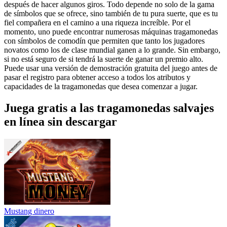
después de hacer algunos giros. Todo depende no solo de la gama
de símbolos que se ofrece, sino también de tu pura suerte, que es tu
fiel compañera en el camino a una riqueza increíble. Por el
momento, uno puede encontrar numerosas máquinas tragamonedas
con símbolos de comodín que permiten que tanto los jugadores
novatos como los de clase mundial ganen a lo grande. Sin embargo,
si no está seguro de si tendrá la suerte de ganar un premio alto.
Puede usar una versión de demostración gratuita del juego antes de
pasar el registro para obtener acceso a todos los atributos y
capacidades de la tragamonedas que desea comenzar a jugar.
Juega gratis a las tragamonedas salvajes
en línea sin descargar
Mustang dinero