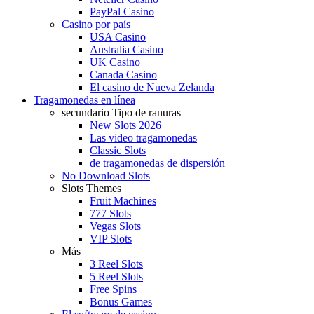
PayPal Casino
Casino por país
USA Casino
Australia Casino
UK Casino
Canada Casino
El casino de Nueva Zelanda
Tragamonedas en línea
secundario Tipo de ranuras
New Slots 2026
Las video tragamonedas
Classic Slots
de tragamonedas de dispersión
No Download Slots
Slots Themes
Fruit Machines
777 Slots
Vegas Slots
VIP Slots
Más
3 Reel Slots
5 Reel Slots
Free Spins
Bonus Games