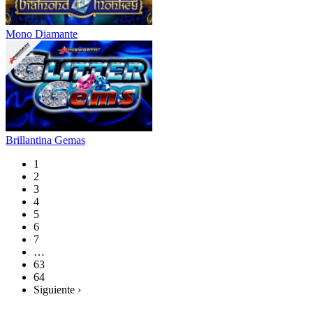
Mono Diamante
Brillantina Gemas
1
2
3
4
5
6
7
…
63
64
Siguiente ›