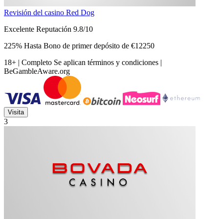
Revisión del casino Red Dog
Excelente Reputación 9.8/10
225% Hasta
Bono de primer depósito de €12250
18+ | Completo
Se aplican términos y condiciones
|
BeGambleAware.org
Visita
3