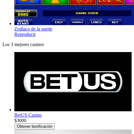
Zodíaco de la suerte
Reproducir
Los 3 mejores casinos
BetUS Casino
$3000
Obtener bonificación