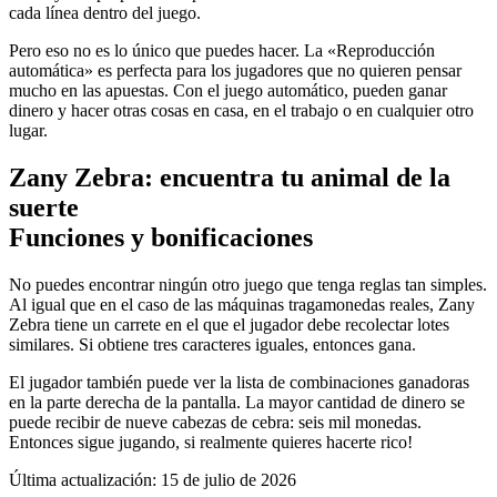
cada línea dentro del juego.
Pero eso no es lo único que puedes hacer. La «Reproducción
automática» es perfecta para los jugadores que no quieren pensar
mucho en las apuestas. Con el juego automático, pueden ganar
dinero y hacer otras cosas en casa, en el trabajo o en cualquier otro
lugar.
Zany Zebra: encuentra tu animal de la
suerte
Funciones y bonificaciones
No puedes encontrar ningún otro juego que tenga reglas tan simples.
Al igual que en el caso de las máquinas tragamonedas reales, Zany
Zebra tiene un carrete en el que el jugador debe recolectar lotes
similares. Si obtiene tres caracteres iguales, entonces gana.
El jugador también puede ver la lista de combinaciones ganadoras
en la parte derecha de la pantalla. La mayor cantidad de dinero se
puede recibir de nueve cabezas de cebra: seis mil monedas.
Entonces sigue jugando, si realmente quieres hacerte rico!
Última actualización: 15 de julio de 2026