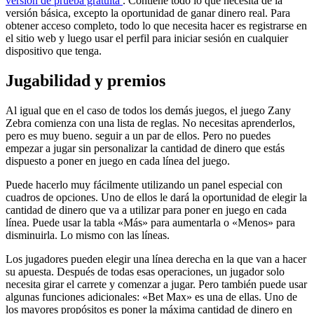
versión de prueba gratuita
. Contiene todo lo que necesita de la
versión básica, excepto la oportunidad de ganar dinero real. Para
obtener acceso completo, todo lo que necesita hacer es registrarse en
el sitio web y luego usar el perfil para iniciar sesión en cualquier
dispositivo que tenga.
Jugabilidad y premios
Al igual que en el caso de todos los demás juegos, el juego Zany
Zebra comienza con una lista de reglas. No necesitas aprenderlos,
pero es muy bueno. seguir a un par de ellos. Pero no puedes
empezar a jugar sin personalizar la cantidad de dinero que estás
dispuesto a poner en juego en cada línea del juego.
Puede hacerlo muy fácilmente utilizando un panel especial con
cuadros de opciones. Uno de ellos le dará la oportunidad de elegir la
cantidad de dinero que va a utilizar para poner en juego en cada
línea. Puede usar la tabla «Más» para aumentarla o «Menos» para
disminuirla. Lo mismo con las líneas.
Los jugadores pueden elegir una línea derecha en la que van a hacer
su apuesta. Después de todas esas operaciones, un jugador solo
necesita girar el carrete y comenzar a jugar. Pero también puede usar
algunas funciones adicionales: «Bet Max» es una de ellas. Uno de
los mayores propósitos es poner la máxima cantidad de dinero en