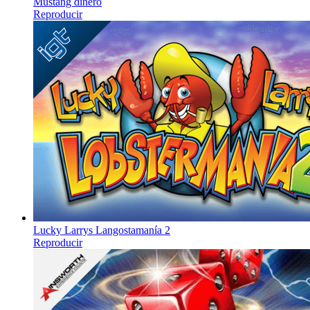
Mustang dinero
Reproducir
Lucky Larrys Langostamanía 2
Reproducir