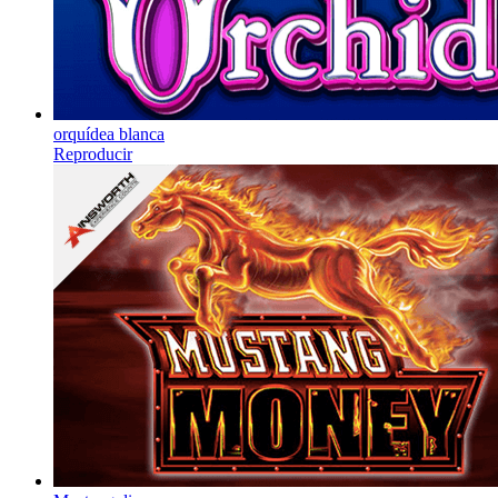
orquídea blanca
Reproducir