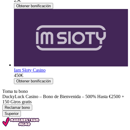
25€
Obtener bonificación
Iam Sloty Casino
450€
Obtener bonificación
Toma tu bono
DuckyLuck Casino – Bono de Bienvenida –
500% Hasta €2500 +
150
Giros gratis
Reclamar bono
Superior