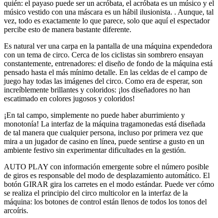
quién: el payaso puede ser un acróbata, el acróbata es un músico y el
músico vestido con una máscara es un hábil ilusionista. . Aunque, tal
vez, todo es exactamente lo que parece, solo que aquí el espectador
percibe esto de manera bastante diferente.
Es natural ver una carpa en la pantalla de una máquina expendedora
con un tema de circo. Cerca de los ciclistas sin sombrero ensayan
constantemente, entrenadores: el diseño de fondo de la máquina está
pensado hasta el más mínimo detalle. En las celdas de el campo de
juego hay todas las imágenes del circo. Como era de esperar, son
increíblemente brillantes y coloridos: ¡los diseñadores no han
escatimado en colores jugosos y coloridos!
¡En tal campo, simplemente no puede haber aburrimiento y
monotonía! La interfaz de la máquina tragamonedas está diseñada
de tal manera que cualquier persona, incluso por primera vez que
mira a un jugador de casino en línea, puede sentirse a gusto en un
ambiente festivo sin experimentar dificultades en la gestión.
AUTO PLAY con información emergente sobre el número posible
de giros es responsable del modo de desplazamiento automático. El
botón GIRAR gira los carretes en el modo estándar. Puede ver cómo
se realiza el principio del circo multicolor en la interfaz de la
máquina: los botones de control están llenos de todos los tonos del
arcoíris.