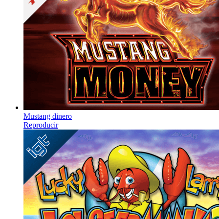
Mustang dinero
Reproducir