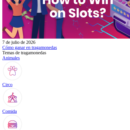
7 de julio de 2026
Cómo ganar en tragamonedas
Temas de tragamonedas
Animales
Circo
Comida