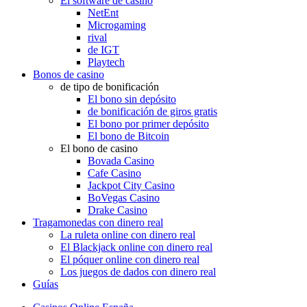
El software de casino
NetEnt
Microgaming
rival
de IGT
Playtech
Bonos de casino
de tipo de bonificación
El bono sin depósito
de bonificación de giros gratis
El bono por primer depósito
El bono de Bitcoin
El bono de casino
Bovada Casino
Cafe Casino
Jackpot City Casino
BoVegas Casino
Drake Casino
Tragamonedas con dinero real
La ruleta online con dinero real
El Blackjack online con dinero real
El póquer online con dinero real
Los juegos de dados con dinero real
Guías