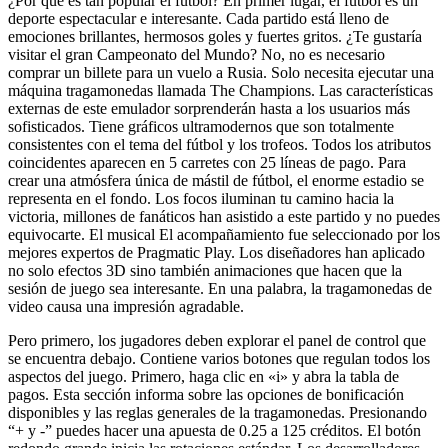
¿Por qué es tan popular el fútbol? En primer lugar, el fútbol es un
deporte espectacular e interesante. Cada partido está lleno de
emociones brillantes, hermosos goles y fuertes gritos. ¿Te gustaría
visitar el gran Campeonato del Mundo? No, no es necesario
comprar un billete para un vuelo a Rusia. Solo necesita ejecutar una
máquina tragamonedas llamada The Champions. Las características
externas de este emulador sorprenderán hasta a los usuarios más
sofisticados. Tiene gráficos ultramodernos que son totalmente
consistentes con el tema del fútbol y los trofeos. Todos los atributos
coincidentes aparecen en 5 carretes con 25 líneas de pago. Para
crear una atmósfera única de mástil de fútbol, ​​el enorme estadio se
representa en el fondo. Los focos iluminan tu camino hacia la
victoria, millones de fanáticos han asistido a este partido y no puedes
equivocarte. El musical El acompañamiento fue seleccionado por los
mejores expertos de Pragmatic Play. Los diseñadores han aplicado
no solo efectos 3D sino también animaciones que hacen que la
sesión de juego sea interesante. En una palabra, la tragamonedas de
video causa una impresión agradable.
Pero primero, los jugadores deben explorar el panel de control que
se encuentra debajo. Contiene varios botones que regulan todos los
aspectos del juego. Primero, haga clic en «i» y abra la tabla de
pagos. Esta sección informa sobre las opciones de bonificación
disponibles y las reglas generales de la tragamonedas. Presionando
“+ y -” puedes hacer una apuesta de 0.25 a 125 créditos. El botón