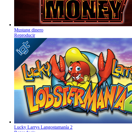
Mustang dinero
Reproducir
Lucky Larrys Langostamanía 2