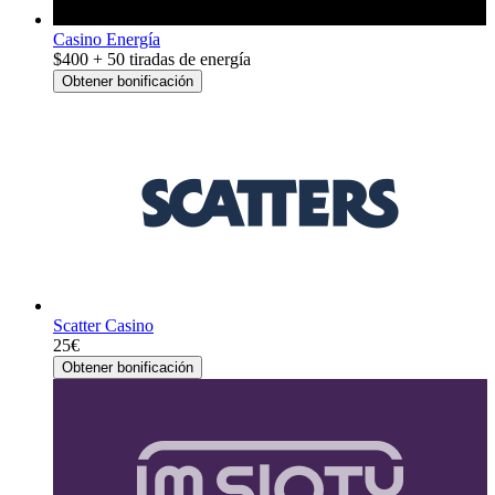
Casino Energía
$400 + 50 tiradas de energía
Obtener bonificación
Scatter Casino
25€
Obtener bonificación