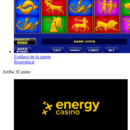
Zodíaco de la suerte
Reproducir
Arriba 3Casino