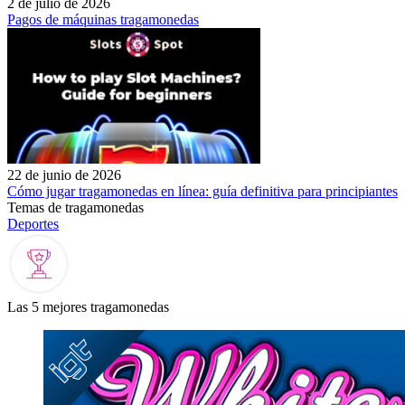
2 de julio de 2026
Pagos de máquinas tragamonedas
22 de junio de 2026
Cómo jugar tragamonedas en línea: guía definitiva para principiantes
Temas de tragamonedas
Deportes
Las 5 mejores tragamonedas