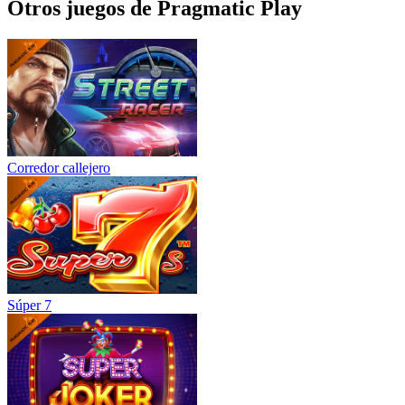
Otros juegos de Pragmatic Play
Corredor callejero
Súper 7