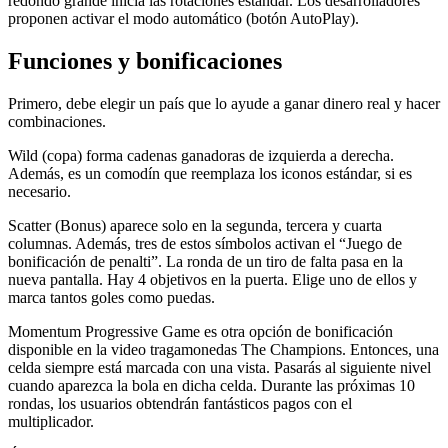
redondo grande inicia las rotaciones estándar. Los desarrolladores
proponen activar el modo automático (botón AutoPlay).
Funciones y bonificaciones
Primero, debe elegir un país que lo ayude a ganar dinero real y hacer
combinaciones.
Wild (copa) forma cadenas ganadoras de izquierda a derecha.
Además, es un comodín que reemplaza los iconos estándar, si es
necesario.
Scatter (Bonus) aparece solo en la segunda, tercera y cuarta
columnas. Además, tres de estos símbolos activan el “Juego de
bonificación de penalti”. La ronda de un tiro de falta pasa en la
nueva pantalla. Hay 4 objetivos en la puerta. Elige uno de ellos y
marca tantos goles como puedas.
Momentum Progressive Game es otra opción de bonificación
disponible en la video tragamonedas The Champions. Entonces, una
celda siempre está marcada con una vista. Pasarás al siguiente nivel
cuando aparezca la bola en dicha celda. Durante las próximas 10
rondas, los usuarios obtendrán fantásticos pagos con el
multiplicador.