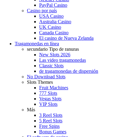
PayPal Casino
Casino por país
USA Casino
Australia Casino
UK Casino
Canada Casino
El casino de Nueva Zelanda
Tragamonedas en línea
secundario Tipo de ranuras
New Slots 2026
Las video tragamonedas
Classic Slots
de tragamonedas de dispersión
No Download Slots
Slots Themes
Fruit Machines
777 Slots
Vegas Slots
VIP Slots
Más
3 Reel Slots
5 Reel Slots
Free Spins
Bonus Games