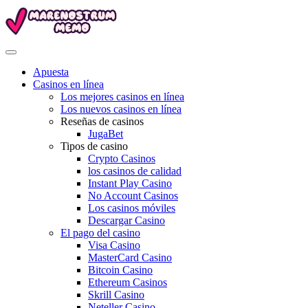
Apuesta
Casinos en línea
Los mejores casinos en línea
Los nuevos casinos en línea
Reseñas de casinos
JugaBet
Tipos de casino
Crypto Casinos
los casinos de calidad
Instant Play Casino
No Account Casinos
Los casinos móviles
Descargar Casino
El pago del casino
Visa Casino
MasterCard Casino
Bitcoin Casino
Ethereum Casinos
Skrill Casino
Neteller Casino