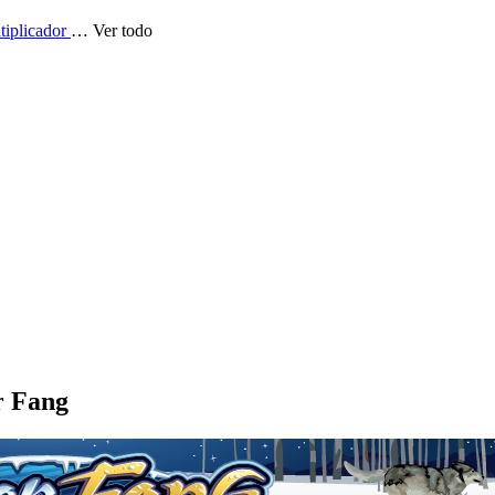
tiplicador
… Ver todo
r Fang