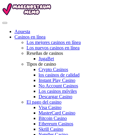
Apuesta
Casinos en línea
Los mejores casinos en línea
Los nuevos casinos en línea
Reseñas de casinos
JugaBet
Tipos de casino
Crypto Casinos
los casinos de calidad
Instant Play Casino
No Account Casinos
Los casinos móviles
Descargar Casino
El pago del casino
Visa Casino
MasterCard Casino
Bitcoin Casino
Ethereum Casinos
Skrill Casino
Neteller Casino