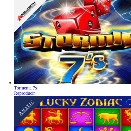
Tormenta 7s
Reproducir