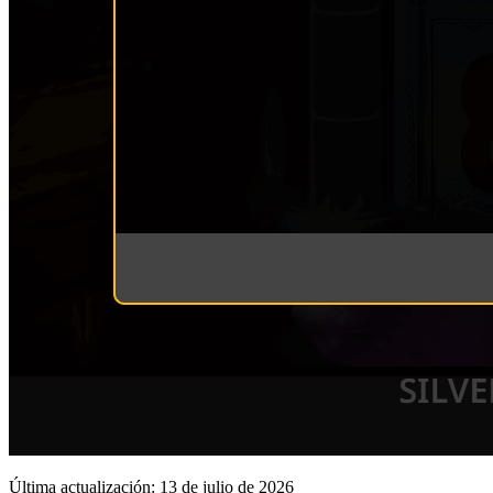
Última actualización: 13 de julio de 2026