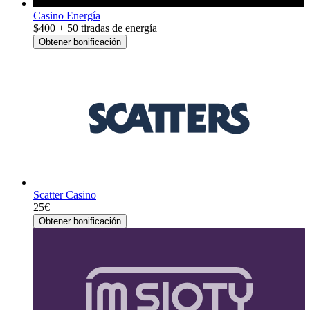
Casino Energía
$400 + 50 tiradas de energía
Obtener bonificación
Scatter Casino
25€
Obtener bonificación