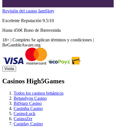
Revisión del casino IamSloty
Excelente Reputación 9.5/10
Hasta
450€ Bono de Bienvenida
18+ | Completo
Se aplican términos y condiciones
|
BeGambleAware.org
Visita
Casinos High5Games
Todos los casinos británicos
Betandyou Casino
BitStarz Casino
Casimba Casino
CasinoLuck
CasinoZer
Casiplay Casino