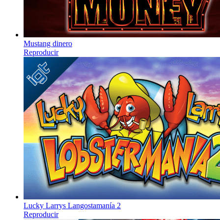
Mustang dinero
Reproducir
Lucky Larrys Langostamanía 2
Reproducir