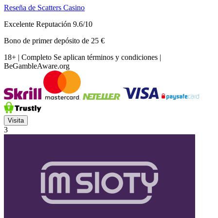
Reseña de Scatters Casino
Excelente Reputación 9.6/10
Bono de primer depósito de 25 €
18+ | Completo
Se aplican términos y condiciones
|
BeGambleAware.org
Visita
3