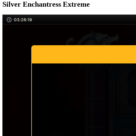
Silver Enchantress Extreme