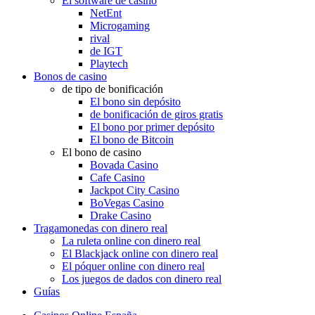
El software de casino
NetEnt
Microgaming
rival
de IGT
Playtech
Bonos de casino
de tipo de bonificación
El bono sin depósito
de bonificación de giros gratis
El bono por primer depósito
El bono de Bitcoin
El bono de casino
Bovada Casino
Cafe Casino
Jackpot City Casino
BoVegas Casino
Drake Casino
Tragamonedas con dinero real
La ruleta online con dinero real
El Blackjack online con dinero real
El póquer online con dinero real
Los juegos de dados con dinero real
Guías