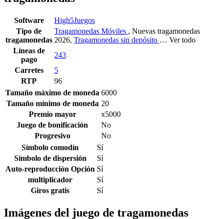
Software
High5Juegos
Tipo de
Tragamonedas Móviles
, Nuevas tragamonedas
tragamonedas
2026,
Tragamonedas sin depósito
… Ver todo
Líneas de
243
pago
Carretes
5
RTP
96
Tamaño máximo de moneda
6000
Tamaño mínimo de moneda
20
Premio mayor
x5000
Juego de bonificación
No
Progresivo
No
Símbolo comodín
Sí
Símbolo de dispersión
Sí
Auto-reproducción Opción
Sí
multiplicador
Sí
Giros gratis
Sí
Imágenes del juego de tragamonedas