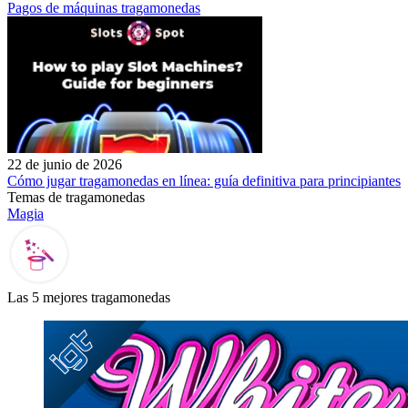
Pagos de máquinas tragamonedas
22 de junio de 2026
Cómo jugar tragamonedas en línea: guía definitiva para principiantes
Temas de tragamonedas
Magia
Las 5 mejores tragamonedas