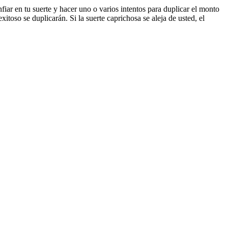
iar en tu suerte y hacer uno o varios intentos para duplicar el monto
xitoso se duplicarán. Si la suerte caprichosa se aleja de usted, el