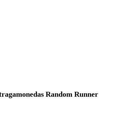
de tragamonedas Random Runner