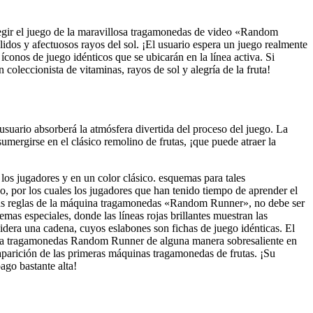
elegir el juego de la maravillosa tragamonedas de video «Random
idos y afectuosos rayos del sol. ¡El usuario espera un juego realmente
conos de juego idénticos que se ubicarán en la línea activa. Si
coleccionista de vitaminas, rayos de sol y alegría de la fruta!
l usuario absorberá la atmósfera divertida del proceso del juego. La
mergirse en el clásico remolino de frutas, ¡que puede atraer la
los jugadores y en un color clásico. esquemas para tales
 por los cuales los jugadores que han tenido tiempo de aprender el
on las reglas de la máquina tragamonedas «Random Runner», no debe ser
as especiales, donde las líneas rojas brillantes muestran las
idera una cadena, cuyos eslabones son fichas de juego idénticas. El
uina tragamonedas Random Runner de alguna manera sobresaliente en
a aparición de las primeras máquinas tragamonedas de frutas. ¡Su
go bastante alta!