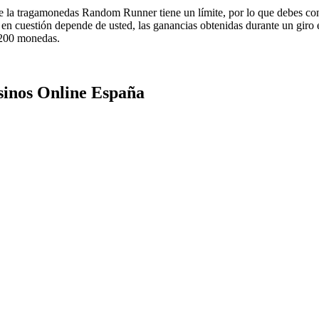
de la tragamonedas Random Runner tiene un límite, por lo que debes conf
a en cuestión depende de usted, las ganancias obtenidas durante un giro e
e 200 monedas.
sinos Online España