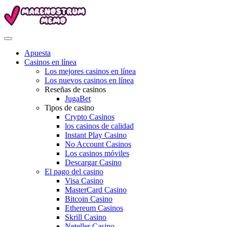
Apuesta
Casinos en línea
Los mejores casinos en línea
Los nuevos casinos en línea
Reseñas de casinos
JugaBet
Tipos de casino
Crypto Casinos
los casinos de calidad
Instant Play Casino
No Account Casinos
Los casinos móviles
Descargar Casino
El pago del casino
Visa Casino
MasterCard Casino
Bitcoin Casino
Ethereum Casinos
Skrill Casino
Neteller Casino