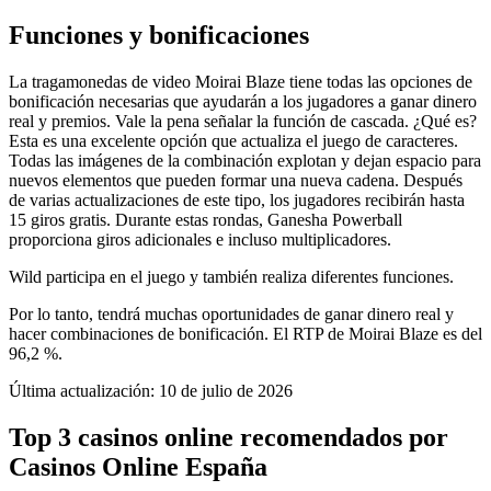
Funciones y bonificaciones
La tragamonedas de video Moirai Blaze tiene todas las opciones de
bonificación necesarias que ayudarán a los jugadores a ganar dinero
real y premios. Vale la pena señalar la función de cascada. ¿Qué es?
Esta es una excelente opción que actualiza el juego de caracteres.
Todas las imágenes de la combinación explotan y dejan espacio para
nuevos elementos que pueden formar una nueva cadena. Después
de varias actualizaciones de este tipo, los jugadores recibirán hasta
15 giros gratis. Durante estas rondas, Ganesha Powerball
proporciona giros adicionales e incluso multiplicadores.
Wild participa en el juego y también realiza diferentes funciones.
Por lo tanto, tendrá muchas oportunidades de ganar dinero real y
hacer combinaciones de bonificación. El RTP de Moirai Blaze es del
96,2 %.
Última actualización: 10 de julio de 2026
Top 3 casinos online recomendados por
Casinos Online España