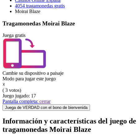
Casinos Online España
4054 tragamonedas gratis
Moirai Blaze
Tragamonedas Moirai Blaze
Juega gratis
Cambie su dispositivo a paisaje
Modo para jugar este juego
☓
(
3
votos)
Juego jugado:
17
Pantalla completa:
cerrar
Juega de VERDAD con el bono de bienvenida
Información y características del juego de
tragamonedas Moirai Blaze