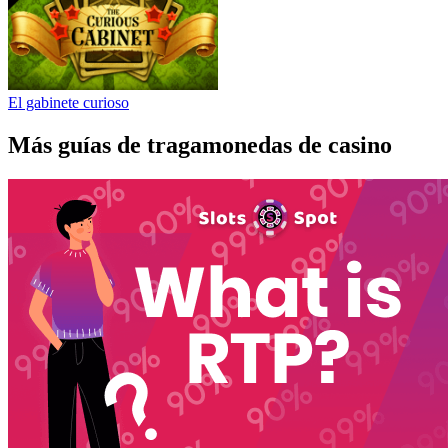
El gabinete curioso
Más guías de tragamonedas de casino