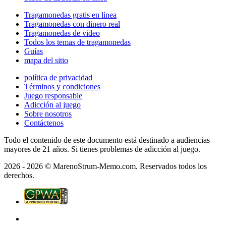
Tragamonedas gratis en línea
Tragamonedas con dinero real
Tragamonedas de video
Todos los temas de tragamonedas
Guías
mapa del sitio
política de privacidad
Términos y condiciones
Juego responsable
Adicción al juego
Sobre nosotros
Contáctenos
Todo el contenido de este documento está destinado a audiencias
mayores de 21 años.
Si tienes problemas de adicción al juego.
2026 - 2026 © MarenoStrum-Memo.com.
Reservados todos los
derechos.