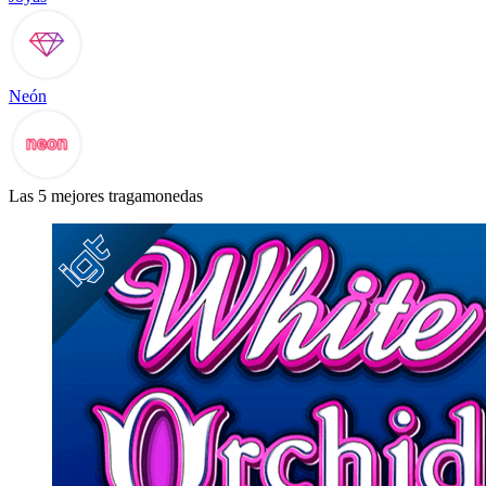
Neón
Las 5 mejores tragamonedas