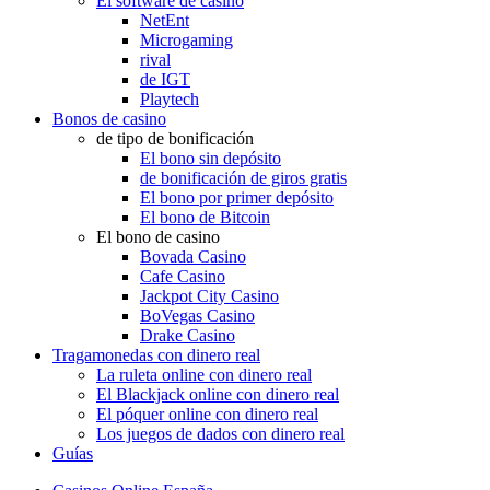
El software de casino
NetEnt
Microgaming
rival
de IGT
Playtech
Bonos de casino
de tipo de bonificación
El bono sin depósito
de bonificación de giros gratis
El bono por primer depósito
El bono de Bitcoin
El bono de casino
Bovada Casino
Cafe Casino
Jackpot City Casino
BoVegas Casino
Drake Casino
Tragamonedas con dinero real
La ruleta online con dinero real
El Blackjack online con dinero real
El póquer online con dinero real
Los juegos de dados con dinero real
Guías