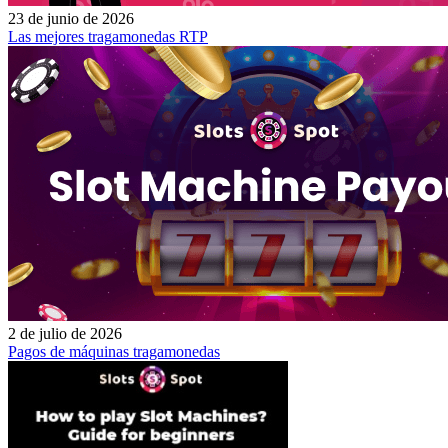
23 de junio de 2026
Las mejores tragamonedas RTP
2 de julio de 2026
Pagos de máquinas tragamonedas