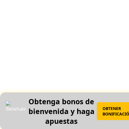
Obtenga bonos de
OBTENER
bienvenida y haga
BONIFICACI
apuestas