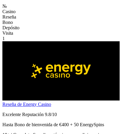
№
Casino
Reseña
Bono
Depósito
Visita
1
Reseña de Energy Casino
Excelente Reputación 9.8/10
Hasta
Bono de bienvenida de €400 + 50 EnergySpins