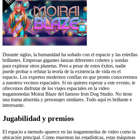
Durante siglos, la humanidad ha soñado con el espacio y las estrellas
brillantes. Empresas gigantes lanzan diferentes cohetes y sondas
para explorar otros planetas. Pero a pesar de estos éxitos, nadie
puede probar o refutar la teoría de la existencia de vida en el
espacio. Los expertos modernos confían en que pronto conoceremos
a nuestros vecinos espaciales. Si no quieres esperar a este evento, te
ofrecemos disfrutar de los viajes espaciales en la video
tragamonedas Moirai Blaze del famoso Iron Dog Studio. No tiene
una trama aburrida y personajes similares. Todo aquí es brillante e
interesante.
Jugabilidad y premios
El espacio a menudo aparece en las tragamonedas de video como la
ubicación principal. Como muestran las estadísticas, estas máquinas