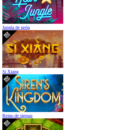
Jungla de neón
Si Xiang
Reino de sirenas