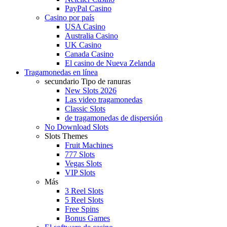
PayPal Casino
Casino por país
USA Casino
Australia Casino
UK Casino
Canada Casino
El casino de Nueva Zelanda
Tragamonedas en línea
secundario Tipo de ranuras
New Slots 2026
Las video tragamonedas
Classic Slots
de tragamonedas de dispersión
No Download Slots
Slots Themes
Fruit Machines
777 Slots
Vegas Slots
VIP Slots
Más
3 Reel Slots
5 Reel Slots
Free Spins
Bonus Games