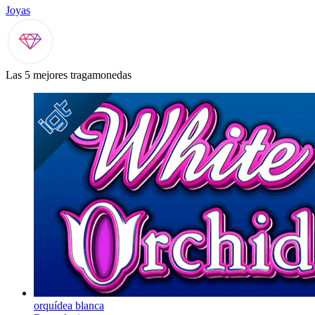
Joyas
Las 5 mejores tragamonedas
orquídea blanca