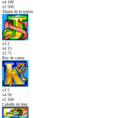
x4
100
x5
500
Titular de la tarjeta
x3
2
x4
15
x5
75
Rey de cartas
x3
5
x4
50
x5
100
Caballo de mar