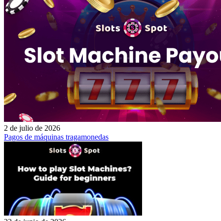
2 de julio de 2026
Pagos de máquinas tragamonedas