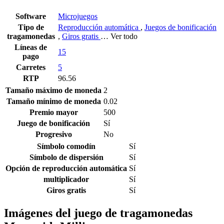
Software
Microjuegos
Tipo de
Reproducción automática
,
Juegos de bonificación
tragamonedas
,
Giros gratis
… Ver todo
Líneas de
15
pago
Carretes
5
RTP
96.56
Tamaño máximo de moneda
2
Tamaño mínimo de moneda
0.02
Premio mayor
500
Juego de bonificación
Sí
Progresivo
No
Símbolo comodín
Sí
Símbolo de dispersión
Sí
Opción de reproducción automática
Sí
multiplicador
Sí
Giros gratis
Sí
Imágenes del juego de tragamonedas