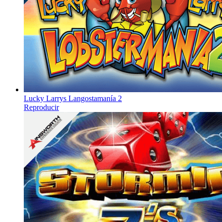
Lucky Larrys Langostamanía 2
Reproducir