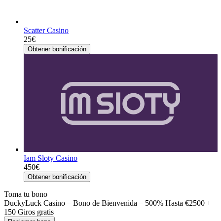
Scatter Casino
25€
Obtener bonificación
Iam Sloty Casino
450€
Obtener bonificación
Toma tu bono
DuckyLuck Casino – Bono de Bienvenida –
500% Hasta €2500 +
150
Giros gratis