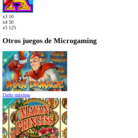
x3
10
x4
50
x5
125
Otros juegos de Microgaming
Daño máximo