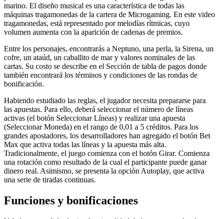
marino. El diseño musical es una característica de todas las
máquinas tragamonedas de la cartera de Microgaming. En este video
tragamonedas, está representado por melodías rítmicas, cuyo
volumen aumenta con la aparición de cadenas de premios.
Entre los personajes, encontrarás a Neptuno, una perla, la Sirena, un
cofre, un ataúd, un caballito de mar y valores nominales de las
cartas. Su costo se describe en el Sección de tabla de pagos donde
también encontrará los términos y condiciones de las rondas de
bonificación.
Habiendo estudiado las reglas, el jugador necesita prepararse para
las apuestas. Para ello, deberá seleccionar el número de líneas
activas (el botón Seleccionar Líneas) y realizar una apuesta
(Seleccionar Moneda) en el rango de 0,01 a 5 créditos. Para los
grandes apostadores, los desarrolladores han agregado el botón Bet
Max que activa todas las líneas y la apuesta más alta.
Tradicionalmente, el juego comienza con el botón Girar. Comienza
una rotación como resultado de la cual el participante puede ganar
dinero real. Asimismo, se presenta la opción Autoplay, que activa
una serie de tiradas continuas.
Funciones y bonificaciones