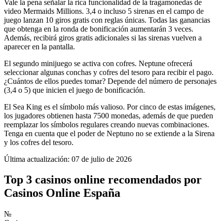
Vale la pena señalar la rica funcionalidad de la tragamonedas de
video Mermaids Millions. 3,4 o incluso 5 sirenas en el campo de
juego lanzan 10 giros gratis con reglas únicas. Todas las ganancias
que obtenga en la ronda de bonificación aumentarán 3 veces.
Además, recibirá giros gratis adicionales si las sirenas vuelven a
aparecer en la pantalla.
El segundo minijuego se activa con cofres. Neptune ofrecerá
seleccionar algunas conchas y cofres del tesoro para recibir el pago.
¿Cuántos de ellos puedes tomar? Depende del número de personajes
(3,4 o 5) que inicien el juego de bonificación.
El Sea King es el símbolo más valioso. Por cinco de estas imágenes,
los jugadores obtienen hasta 7500 monedas, además de que pueden
reemplazar los símbolos regulares creando nuevas combinaciones.
Tenga en cuenta que el poder de Neptuno no se extiende a la Sirena
y los cofres del tesoro.
Última actualización: 07 de julio de 2026
Top 3 casinos online recomendados por
Casinos Online España
№