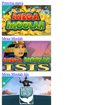
Princesa maya
Mega Moolah
Mega Moolah Isis