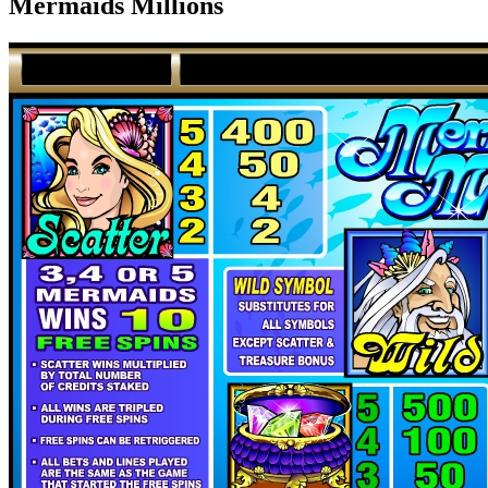
Mermaids Millions