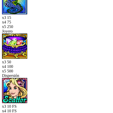
x3
15
x4
75
x5
250
Joyero
x3
50
x4
100
x5
500
Dispersión
x3
10 FS
x4
10 FS