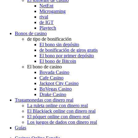
El software de casino
NetEnt
Microgaming
rival
de IGT
Playtech
Bonos de casino
de tipo de bonificación
El bono sin depósito
de bonificación de giros gratis
El bono por primer depósito
El bono de Bitcoin
El bono de casino
Bovada Casino
Cafe Casino
Jackpot City Casino
BoVegas Casino
Drake Casino
Tragamonedas con dinero real
La ruleta online con dinero real
El Blackjack online con dinero real
El póquer online con dinero real
Los juegos de dados con dinero real
Guías