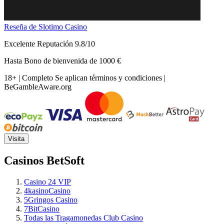
Reseña de Slotimo Casino
Excelente Reputación 9.8/10
Hasta
Bono de bienvenida de 1000 €
18+ | Completo
Se aplican términos y condiciones
|
BeGambleAware.org
Visita
Casinos BetSoft
Casino 24 VIP
4kasinoCasino
5Gringos Casino
7BitCasino
Todas las Tragamonedas Club Casino