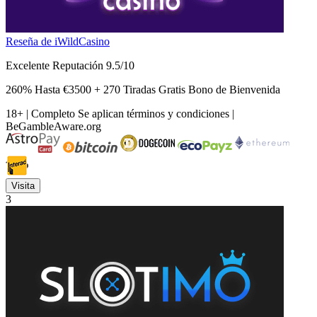
Reseña de iWildCasino
Excelente Reputación 9.5/10
260% Hasta
€3500 + 270 Tiradas Gratis Bono de Bienvenida
18+ | Completo
Se aplican términos y condiciones
|
BeGambleAware.org
Visita
3