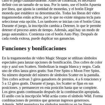
cabo el juego cualitativamente. Antes de comenzar, es necesario
definir con un tamaño de su tasa. Por lo tanto, use el botón Apuesta
por línea, que ajusta la cantidad de monedas, y el botón Elegir
moneda que establece su denominación. Todas las líneas del video
tragamonedas están activas, por lo que no existe ninguna tecla para
seleccionar esta opción. Los tambores se inician con el botón Girar.
Durante el juego, la inscripción cambia a Detener, lo que le permite
detener el proceso antes de tiempo. Además, aquí hay un modo de
juego automático. Comienza con el botón Auto Play. Después de
cada ronda exitosa, puede duplicar sus ganancias.
Funciones y bonificaciones
En la tragamonedas de video Magic Shoppe se utilizan símbolos
especiales para lanzar opciones de bonificación. Dos cofres de color
rojo y azul son Scatters. Simbolizan la magia blanca y negra. Cada
uno de ellos lanza giros gratis: Sun Free Spins o Moon Free Spins.
Su número depende del número de símbolos Scatter en la pantalla.
Tres cofres activan 3 giros ganadores de premios, 4 a 6 rotaciones y
5 a 12 giros gratis. Durante el juego, los Scatter se fijan en sus
posiciones. y permanecer en esta posición hasta que se complete.
Los giros gratis continuarán después de la combinación apropiada.
El anillo con la inscripción Wild actúa como el símbolo Wild. Forma
combinaciones de premios que generan ingresos generosos.
Además, Wild reemplaza los símbolos temáticos en las líneas,