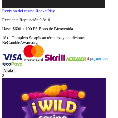
Revisión del casino RocketPlay
Excelente Reputación 9.8/10
Hasta
$600 + 100 FS Bono de Bienvenida
18+ | Completo
Se aplican términos y condiciones
|
BeGambleAware.org
Visita
2