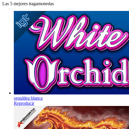
Las 5 mejores tragamonedas
orquídea blanca
Reproducir