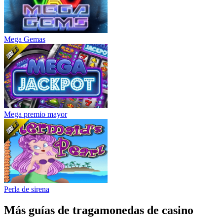
Mega Gemas
Mega premio mayor
Perla de sirena
Más guías de tragamonedas de casino