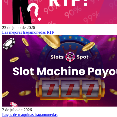
23 de junio de 2026
Las mejores tragamonedas RTP
2 de julio de 2026
Pagos de máquinas tragamonedas