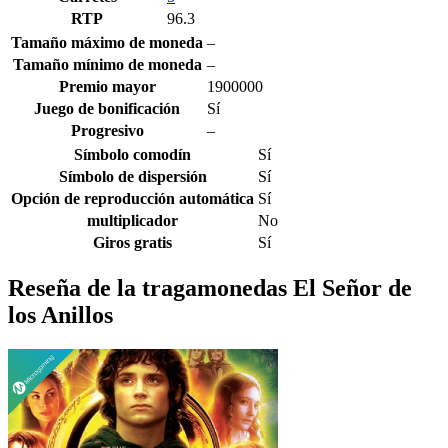
RTP
96.3
Tamaño máximo de moneda
–
Tamaño mínimo de moneda
–
Premio mayor
1900000
Juego de bonificación
Sí
Progresivo
–
Símbolo comodín
Sí
Símbolo de dispersión
Sí
Opción de reproducción automática
Sí
multiplicador
No
Giros gratis
Sí
Reseña de la tragamonedas El Señor de
los Anillos