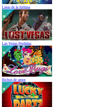
Ligas de la fortuna
Las Vegas Perdidas
Bichos de amor