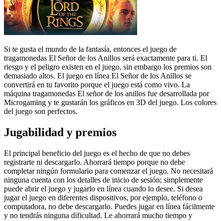
Si te gusta el mundo de la fantasía, entonces el juego de
tragamonedas El Señor de los Anillos será exactamente para ti. El
riesgo y el peligro existen en el juego, sin embargo los premios son
demasiado altos. El juego en línea El Señor de los Anillos se
convertirá en tu favorito porque el juego está como vivo. La
máquina tragamonedas El señor de los anillos fue desarrollada por
Microgaming y te gustarán los gráficos en 3D del juego. Los colores
del juego son perfectos.
Jugabilidad y premios
El principal beneficio del juego es el hecho de que no debes
registrarte ni descargarlo. Ahorrará tiempo porque no debe
completar ningún formulario para comenzar el juego. No necesitará
ninguna cuenta con los detalles de inicio de sesión; simplemente
puede abrir el juego y jugarlo en línea cuando lo desee. Si desea
jugar el juego en diferentes dispositivos, por ejemplo, teléfono o
computadora, no debe descargarlo. Puedes jugar en línea fácilmente
y no tendrás ninguna dificultad. Le ahorrará mucho tiempo y