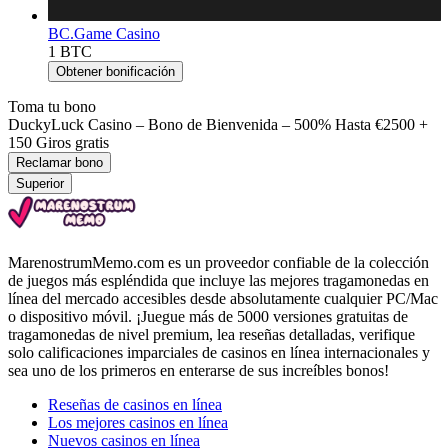
BC.Game Casino
1 BTC
Obtener bonificación
Toma tu bono
DuckyLuck Casino – Bono de Bienvenida –
500% Hasta €2500 +
150
Giros gratis
Reclamar bono
Superior
MarenostrumMemo.com es un proveedor confiable de la colección
de juegos más espléndida que incluye las mejores tragamonedas en
línea del mercado accesibles desde absolutamente cualquier PC/Mac
o dispositivo móvil.
¡Juegue más de 5000 versiones gratuitas de
tragamonedas de nivel premium, lea reseñas detalladas, verifique
solo calificaciones imparciales de casinos en línea internacionales y
sea uno de los primeros en enterarse de sus increíbles bonos!
Reseñas de casinos en línea
Los mejores casinos en línea
Nuevos casinos en línea