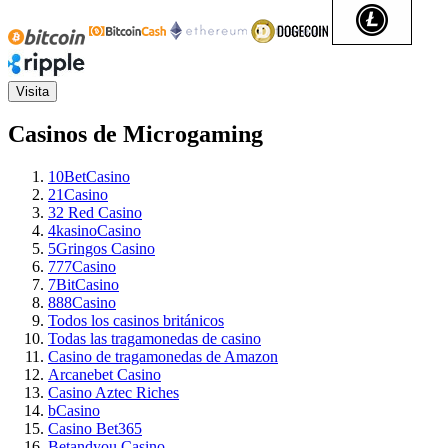
Visita
Casinos de Microgaming
10BetCasino
21Casino
32 Red Casino
4kasinoCasino
5Gringos Casino
777Casino
7BitCasino
888Casino
Todos los casinos británicos
Todas las tragamonedas de casino
Casino de tragamonedas de Amazon
Arcanebet Casino
Casino Aztec Riches
bCasino
Casino Bet365
Betandyou Casino