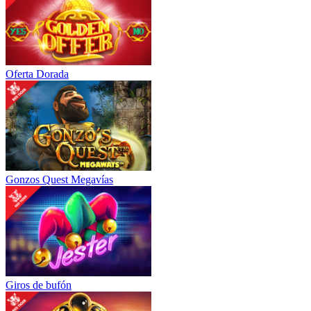
Oferta Dorada
Gonzos Quest Megavías
Giros de bufón