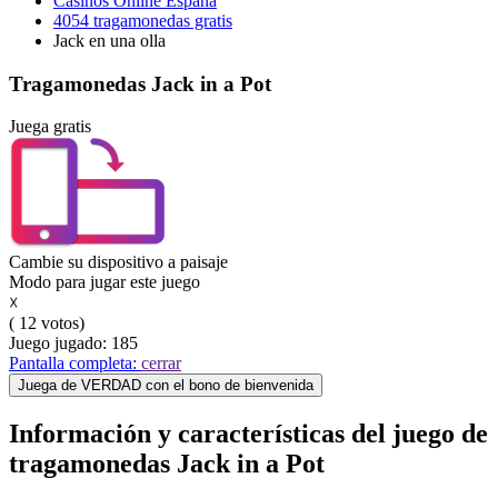
Casinos Online España
4054 tragamonedas gratis
Jack en una olla
Tragamonedas Jack in a Pot
Juega gratis
Cambie su dispositivo a paisaje
Modo para jugar este juego
☓
(
12
votos)
Juego jugado:
185
Pantalla completa:
cerrar
Juega de VERDAD con el bono de bienvenida
Información y características del juego de
tragamonedas Jack in a Pot