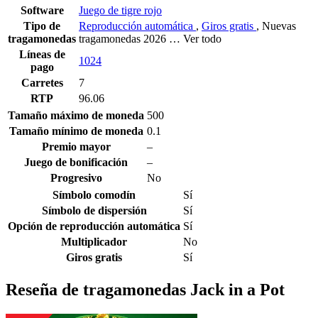
Software
Juego de tigre rojo
Tipo de
Reproducción automática
,
Giros gratis
, Nuevas
tragamonedas
tragamonedas 2026
… Ver todo
Líneas de
1024
pago
Carretes
7
RTP
96.06
Tamaño máximo de moneda
500
Tamaño mínimo de moneda
0.1
Premio mayor
–
Juego de bonificación
–
Progresivo
No
Símbolo comodín
Sí
Símbolo de dispersión
Sí
Opción de reproducción automática
Sí
Multiplicador
No
Giros gratis
Sí
Reseña de tragamonedas Jack in a Pot