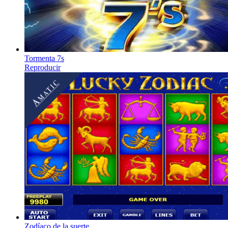
Tormenta 7s
Reproducir
Zodíaco de la suerte