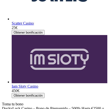
Scatter Casino
25€
Obtener bonificación
Iam Sloty Casino
450€
Obtener bonificación
Toma tu bono
DuckyLuck Casino – Bono de Bienvenida –
500% Hasta €2500 +