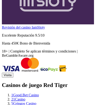
Revisión del casino IamSloty
Excelente Reputación 9.5/10
Hasta
450€ Bono de Bienvenida
18+ | Completo
Se aplican términos y condiciones
|
BeGambleAware.org
Visita
Casinos de juego Red Tiger
1Good.Bet Casino
21Casino
5Gringos Casino