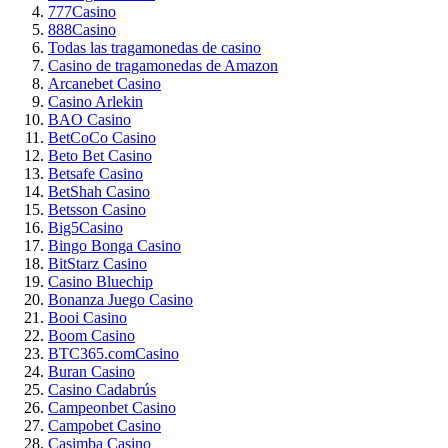
777Casino
888Casino
Todas las tragamonedas de casino
Casino de tragamonedas de Amazon
Arcanebet Casino
Casino Arlekin
BAO Casino
BetCoCo Casino
Beto Bet Casino
Betsafe Casino
BetShah Casino
Betsson Casino
Big5Casino
Bingo Bonga Casino
BitStarz Casino
Casino Bluechip
Bonanza Juego Casino
Booi Casino
Boom Casino
BTC365.comCasino
Buran Casino
Casino Cadabrús
Campeonbet Casino
Campobet Casino
Casimba Casino