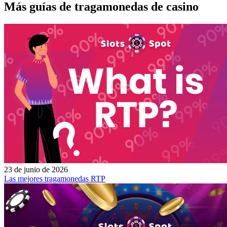
Más guías de tragamonedas de casino
23 de junio de 2026
Las mejores tragamonedas RTP