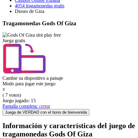
Casinos Online España
4054 tragamonedas gratis
Dioses de Giza
Tragamonedas Gods Of Giza
Juega gratis
Cambie su dispositivo a paisaje
Modo para jugar este juego
☓
(
7
votos)
Juego jugado:
15
Pantalla completa:
cerrar
Juega de VERDAD con el bono de bienvenida
Información y características del juego de
tragamonedas Gods Of Giza