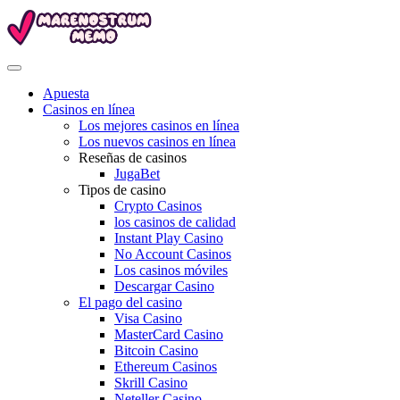
Apuesta
Casinos en línea
Los mejores casinos en línea
Los nuevos casinos en línea
Reseñas de casinos
JugaBet
Tipos de casino
Crypto Casinos
los casinos de calidad
Instant Play Casino
No Account Casinos
Los casinos móviles
Descargar Casino
El pago del casino
Visa Casino
MasterCard Casino
Bitcoin Casino
Ethereum Casinos
Skrill Casino
Neteller Casino