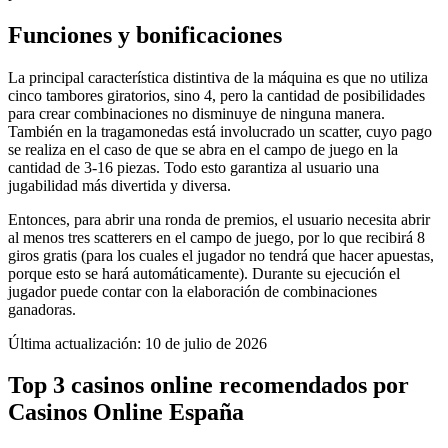
Funciones y bonificaciones
La principal característica distintiva de la máquina es que no utiliza
cinco tambores giratorios, sino 4, pero la cantidad de posibilidades
para crear combinaciones no disminuye de ninguna manera.
También en la tragamonedas está involucrado un scatter, cuyo pago
se realiza en el caso de que se abra en el campo de juego en la
cantidad de 3-16 piezas. Todo esto garantiza al usuario una
jugabilidad más divertida y diversa.
Entonces, para abrir una ronda de premios, el usuario necesita abrir
al menos tres scatterers en el campo de juego, por lo que recibirá 8
giros gratis (para los cuales el jugador no tendrá que hacer apuestas,
porque esto se hará automáticamente). Durante su ejecución el
jugador puede contar con la elaboración de combinaciones
ganadoras.
Última actualización: 10 de julio de 2026
Top 3 casinos online recomendados por
Casinos Online España