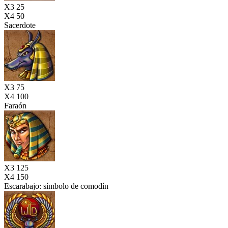
X3
25
X4
50
Sacerdote
X3
75
X4
100
Faraón
X3
125
X4
150
Escarabajo: símbolo de comodín