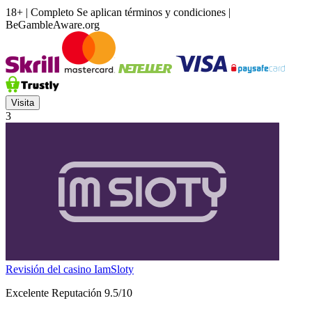
18+ | Completo
Se aplican términos y condiciones
|
BeGambleAware.org
Visita
3
Revisión del casino IamSloty
Excelente Reputación 9.5/10