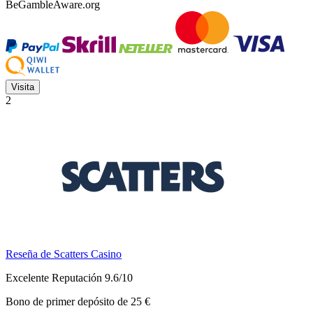
BeGambleAware.org
Visita
2
Reseña de Scatters Casino
Excelente Reputación 9.6/10
Bono de primer depósito de 25 €