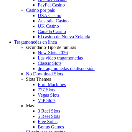
PayPal Casino
Casino por país
USA Casino
Australia Casino
UK Casino
Canada Casino
El casino de Nueva Zelanda
Tragamonedas en línea
secundario Tipo de ranuras
New Slots 2026
Las video tragamonedas
Classic Slots
de tragamonedas de dispersión
No Download Slots
Slots Themes
Fruit Machines
777 Slots
Vegas Slots
VIP Slots
Más
3 Reel Slots
5 Reel Slots
Free Spins
Bonus Games