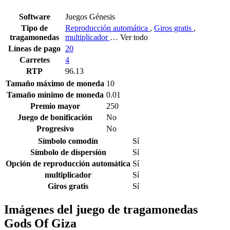
Software
Juegos Génesis
Tipo de
Reproducción automática
,
Giros gratis
,
tragamonedas
multiplicador
… Ver todo
Líneas de pago
20
Carretes
4
RTP
96.13
Tamaño máximo de moneda
10
Tamaño mínimo de moneda
0.01
Premio mayor
250
Juego de bonificación
No
Progresivo
No
Símbolo comodín
Sí
Símbolo de dispersión
Sí
Opción de reproducción automática
Sí
multiplicador
Sí
Giros gratis
Sí
Imágenes del juego de tragamonedas
Gods Of Giza