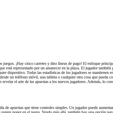
juegos. ¡Hay cinco carretes y diez líneas de pago! El enfoque principal
 que está representado por un amanecer en la playa. El jugador también
lquier dispositivo. Todas las estadísticas de los jugadores se mantienen
sde un teléfono móvil, una tableta o cualquier otra cosa que pueda con
n revelar el arte de las apuestas a los nuevos jugadores. Además, lo cons
alla de apuestas que tiene controles simples. Un jugador puede aument
quiere poner en el juego. Yendo más allá, también hay una opción para 