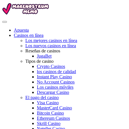
Apuesta
Casinos en línea
Los mejores casinos en línea
Los nuevos casinos en línea
Reseñas de casinos
JugaBet
Tipos de casino
Crypto Casinos
los casinos de calidad
Instant Play Casino
No Account Casinos
Los casinos móviles
Descargar Casino
El pago del casino
Visa Casino
MasterCard Casino
Bitcoin Casino
Ethereum Casinos
Skrill Casino
Neteller Casino