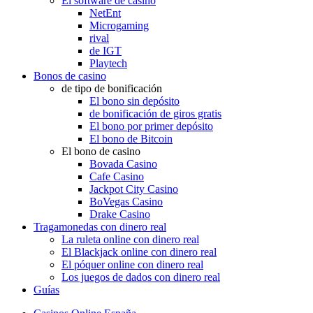
El software de casino
NetEnt
Microgaming
rival
de IGT
Playtech
Bonos de casino
de tipo de bonificación
El bono sin depósito
de bonificación de giros gratis
El bono por primer depósito
El bono de Bitcoin
El bono de casino
Bovada Casino
Cafe Casino
Jackpot City Casino
BoVegas Casino
Drake Casino
Tragamonedas con dinero real
La ruleta online con dinero real
El Blackjack online con dinero real
El póquer online con dinero real
Los juegos de dados con dinero real
Guías