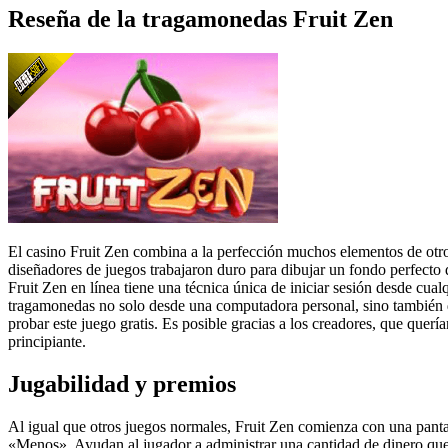
Reseña de la tragamonedas Fruit Zen
El casino Fruit Zen combina a la perfección muchos elementos de otros 
diseñadores de juegos trabajaron duro para dibujar un fondo perfecto
Fruit Zen en línea tiene una técnica única de iniciar sesión desde cua
tragamonedas no solo desde una computadora personal, sino también de
probar este juego gratis. Es posible gracias a los creadores, que quería
principiante.
Jugabilidad y premios
Al igual que otros juegos normales, Fruit Zen comienza con una pant
«Menos». Ayudan al jugador a administrar una cantidad de dinero que 