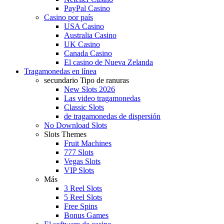
PayPal Casino
Casino por país
USA Casino
Australia Casino
UK Casino
Canada Casino
El casino de Nueva Zelanda
Tragamonedas en línea
secundario Tipo de ranuras
New Slots 2026
Las video tragamonedas
Classic Slots
de tragamonedas de dispersión
No Download Slots
Slots Themes
Fruit Machines
777 Slots
Vegas Slots
VIP Slots
Más
3 Reel Slots
5 Reel Slots
Free Spins
Bonus Games