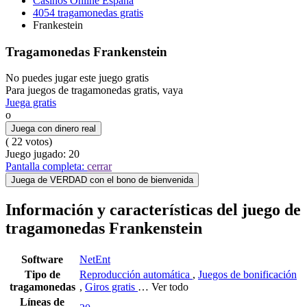
Casinos Online España
4054 tragamonedas gratis
Frankestein
Tragamonedas Frankenstein
No puedes jugar este juego gratis
Para juegos de tragamonedas gratis, vaya
Juega gratis
o
Juega con dinero real
(
22
votos)
Juego jugado:
20
Pantalla completa:
cerrar
Juega de VERDAD con el bono de bienvenida
Información y características del juego de
tragamonedas Frankenstein
Software
NetEnt
Tipo de
Reproducción automática
,
Juegos de bonificación
tragamonedas
,
Giros gratis
… Ver todo
Líneas de