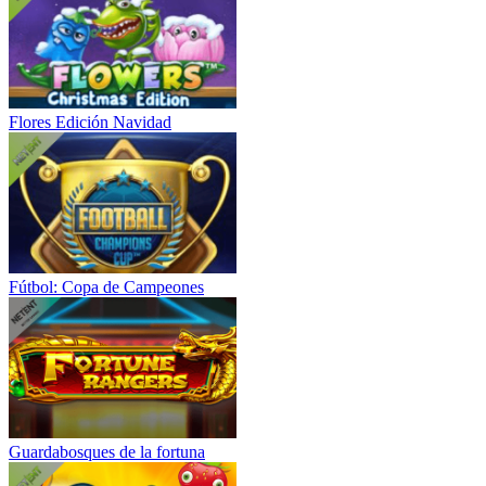
Flores Edición Navidad
Fútbol: Copa de Campeones
Guardabosques de la fortuna