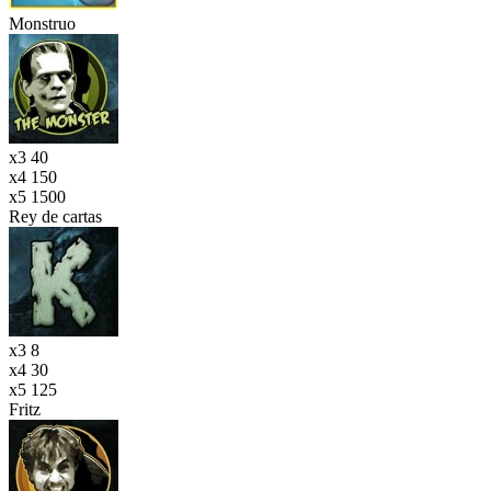
Monstruo
x3
40
x4
150
x5
1500
Rey de cartas
x3
8
x4
30
x5
125
Fritz