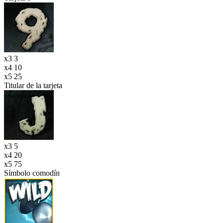
x3
3
x4
10
x5
25
Titular de la tarjeta
x3
5
x4
20
x5
75
Símbolo comodín