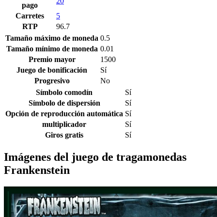
20
pago
Carretes
5
RTP
96.7
Tamaño máximo de moneda
0.5
Tamaño mínimo de moneda
0.01
Premio mayor
1500
Juego de bonificación
Sí
Progresivo
No
Símbolo comodín
Sí
Símbolo de dispersión
Sí
Opción de reproducción automática
Sí
multiplicador
Sí
Giros gratis
Sí
Imágenes del juego de tragamonedas
Frankenstein