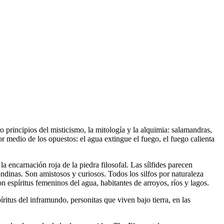
ro principios del misticismo, la mitología y la alquimia: salamandras,
r medio de los opuestos: el agua extingue el fuego, el fuego calienta
a encarnación roja de la piedra filosofal. Las sílfides parecen
ondinas. Son amistosos y curiosos. Todos los silfos por naturaleza
n espíritus femeninos del agua, habitantes de arroyos, ríos y lagos.
ritus del inframundo, personitas que viven bajo tierra, en las