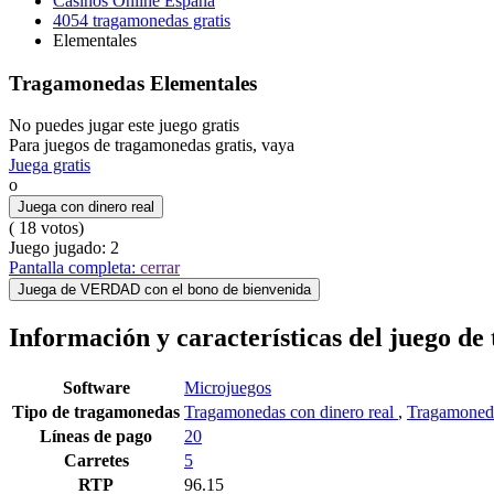
Casinos Online España
4054 tragamonedas gratis
Elementales
Tragamonedas Elementales
No puedes jugar este juego gratis
Para juegos de tragamonedas gratis, vaya
Juega gratis
o
Juega con dinero real
(
18
votos)
Juego jugado:
2
Pantalla completa:
cerrar
Juega de VERDAD con el bono de bienvenida
Información y características del juego d
Software
Microjuegos
Tipo de tragamonedas
Tragamonedas con dinero real
,
Tragamoneda
Líneas de pago
20
Carretes
5
RTP
96.15