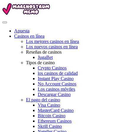
Apuesta
Casinos en línea
Los mejores casinos en línea
Los nuevos casinos en línea
Reseñas de casinos
JugaBet
Tipos de casino
Crypto Casinos
los casinos de calidad
Instant Play Casino
No Account Casinos
Los casinos móviles
Descargar Casino
El pago del casino
Visa Casino
MasterCard Casino
Bitcoin Casino
Ethereum Casinos
Skrill Casino
Neteller Casino