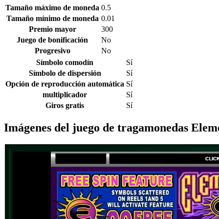
Tamaño máximo de moneda
0.5
Tamaño mínimo de moneda
0.01
Premio mayor
300
Juego de bonificación
No
Progresivo
No
Símbolo comodín
Sí
Símbolo de dispersión
Sí
Opción de reproducción automática
Sí
multiplicador
Sí
Giros gratis
Sí
Imágenes del juego de tragamonedas Elem