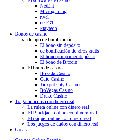
El software de casino
NetEnt
Microgaming
rival
de IGT
Playtech
Bonos de casino
de tipo de bonificación
El bono sin depósito
de bonificación de giros gratis
El bono por primer depósito
El bono de Bitcoin
El bono de casino
Bovada Casino
Cafe Casino
Jackpot City Casino
BoVegas Casino
Drake Casino
Tragamonedas con dinero real
La ruleta online con dinero real
El Blackjack online con dinero real
El póquer online con dinero real
Los juegos de dados con dinero real
Guías