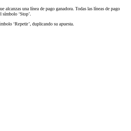
ue alcanzas una línea de pago ganadora. Todas las líneas de pago
l símbolo ‘Stop’.
 símbolo ‘Repetir’, duplicando su apuesta.