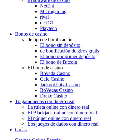
El software de casino
NetEnt
Microgaming
rival
de IGT
Playtech
Bonos de casino
de tipo de bonificación
El bono sin depósito
de bonificación de giros gratis
El bono por primer depósito
El bono de Bitcoin
El bono de casino
Bovada Casino
Cafe Casino
Jackpot City Casino
BoVegas Casino
Drake Casino
Tragamonedas con dinero real
La ruleta online con dinero real
El Blackjack online con dinero real
El póquer online con dinero real
Los juegos de dados con dinero real
Guías