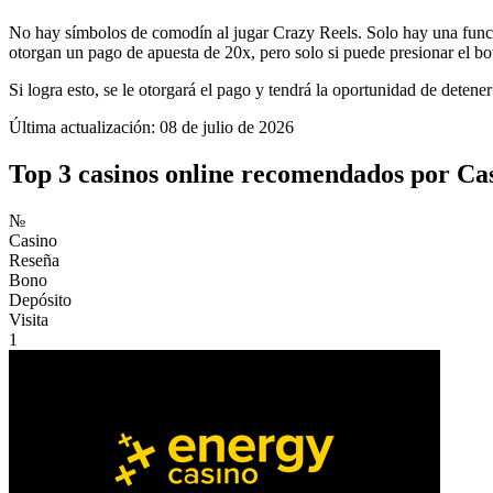
No hay símbolos de comodín al jugar Crazy Reels. Solo hay una funci
otorgan un pago de apuesta de 20x, pero solo si puede presionar el bo
Si logra esto, se le otorgará el pago y tendrá la oportunidad de detener
Última actualización: 08 de julio de 2026
Top 3 casinos online recomendados por Ca
№
Casino
Reseña
Bono
Depósito
Visita
1