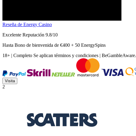
Reseña de Energy Casino
Excelente Reputación 9.8/10
Hasta
Bono de bienvenida de €400 + 50 EnergySpins
18+ | Completo
Se aplican términos y condiciones
| BeGambleAware.
Visita
2