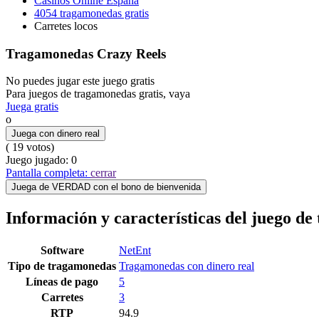
Casinos Online España
4054 tragamonedas gratis
Carretes locos
Tragamonedas Crazy Reels
No puedes jugar este juego gratis
Para juegos de tragamonedas gratis, vaya
Juega gratis
o
Juega con dinero real
(
19
votos)
Juego jugado:
0
Pantalla completa:
cerrar
Juega de VERDAD con el bono de bienvenida
Información y características del juego d
Software
NetEnt
Tipo de tragamonedas
Tragamonedas con dinero real
Líneas de pago
5
Carretes
3
RTP
94.9