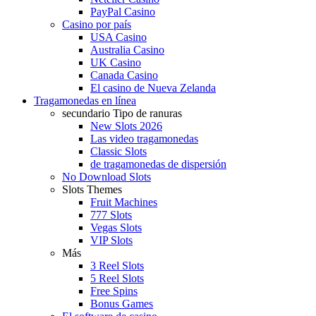
PayPal Casino
Casino por país
USA Casino
Australia Casino
UK Casino
Canada Casino
El casino de Nueva Zelanda
Tragamonedas en línea
secundario Tipo de ranuras
New Slots 2026
Las video tragamonedas
Classic Slots
de tragamonedas de dispersión
No Download Slots
Slots Themes
Fruit Machines
777 Slots
Vegas Slots
VIP Slots
Más
3 Reel Slots
5 Reel Slots
Free Spins
Bonus Games