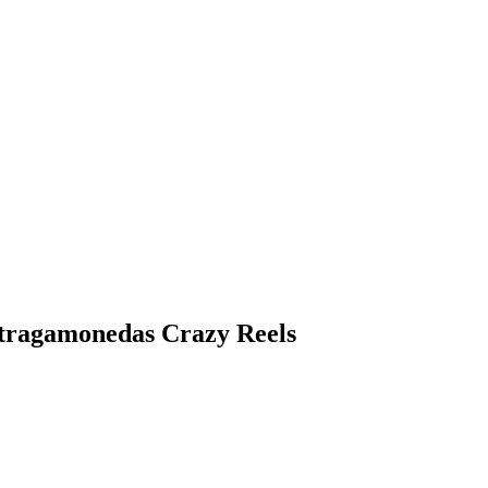
e tragamonedas Crazy Reels