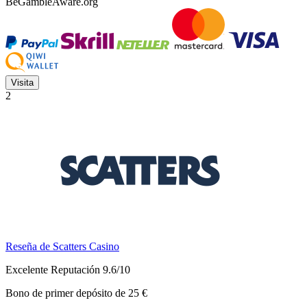
BeGambleAware.org
Visita
2
Reseña de Scatters Casino
Excelente Reputación 9.6/10
Bono de primer depósito de 25 €