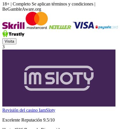
18+ | Completo
Se aplican términos y condiciones
|
BeGambleAware.org
Visita
3
Revisión del casino IamSloty
Excelente Reputación 9.5/10