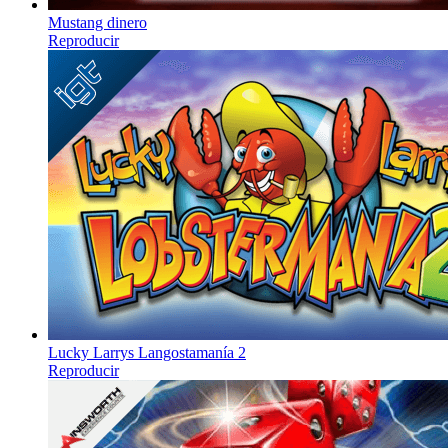
Mustang dinero
Reproducir
Lucky Larrys Langostamanía 2
Reproducir