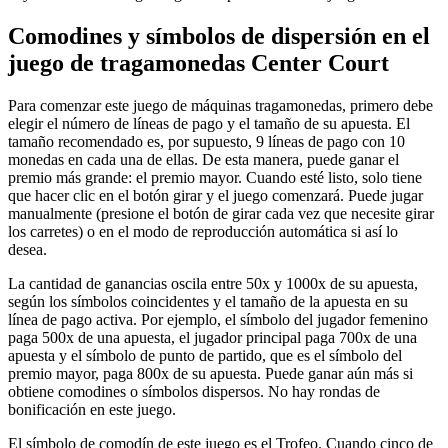
Comodines y símbolos de dispersión en el
juego de tragamonedas Center Court
Para comenzar este juego de máquinas tragamonedas, primero debe
elegir el número de líneas de pago y el tamaño de su apuesta. El
tamaño recomendado es, por supuesto, 9 líneas de pago con 10
monedas en cada una de ellas. De esta manera, puede ganar el
premio más grande: el premio mayor. Cuando esté listo, solo tiene
que hacer clic en el botón girar y el juego comenzará. Puede jugar
manualmente (presione el botón de girar cada vez que necesite girar
los carretes) o en el modo de reproducción automática si así lo
desea.
La cantidad de ganancias oscila entre 50x y 1000x de su apuesta,
según los símbolos coincidentes y el tamaño de la apuesta en su
línea de pago activa. Por ejemplo, el símbolo del jugador femenino
paga 500x de una apuesta, el jugador principal paga 700x de una
apuesta y el símbolo de punto de partido, que es el símbolo del
premio mayor, paga 800x de su apuesta. Puede ganar aún más si
obtiene comodines o símbolos dispersos. No hay rondas de
bonificación en este juego.
El símbolo de comodín de este juego es el Trofeo. Cuando cinco de