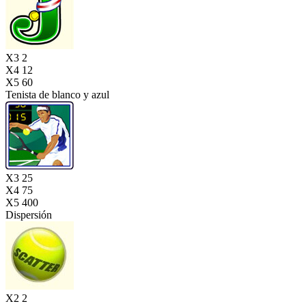
X3
2
X4
12
X5
60
Tenista de blanco y azul
X3
25
X4
75
X5
400
Dispersión
X2
2