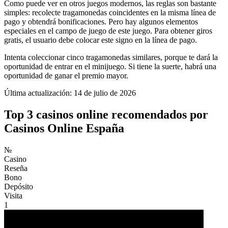
Como puede ver en otros juegos modernos, las reglas son bastante
simples: recolecte tragamonedas coincidentes en la misma línea de
pago y obtendrá bonificaciones. Pero hay algunos elementos
especiales en el campo de juego de este juego. Para obtener giros
gratis, el usuario debe colocar este signo en la línea de pago.
Intenta coleccionar cinco tragamonedas similares, porque te dará la
oportunidad de entrar en el minijuego. Si tiene la suerte, habrá una
oportunidad de ganar el premio mayor.
Última actualización: 14 de julio de 2026
Top 3 casinos online recomendados por
Casinos Online España
№
Casino
Reseña
Bono
Depósito
Visita
1