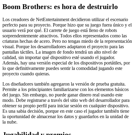
Boom Brothers: es hora de destruirlo
Los creadores de NetEntertainment decidieron utilizar el escenario
perfecto para su proyecto. Porque hizo que su juego fuera único y el
usuario verá por qué. El carrete de juego está lleno de robots
sorprendentemente atractivos. Todos ellos representados como las
criaturas hechas de acero. Pero no tengas miedo de la representación
visual. Porque los desarrolladores adaptaron el proyecto para las
pantallas táctiles. La imagen de fondo tendrá un alto nivel de
calidad, sin importar qué dispositivo esté usando el jugador.
Además, hay una versión especial de los dispositivos portátiles, por
lo que definitivamente puedes sentir la comodidad jugando este
proyecto cuando quieras.
Los diseñadores también agregaron la versión de prueba gratuita.
Permite a los principiantes familiarizarse con los elementos básicos
del juego. Sin embargo, no puede ganar dinero real usando este
modo. Debe registrarse a través del sitio web del desarrollador para
obtener su propio perfil para iniciar sesión en cualquier dispositivo.
Es una sabia decisión, porque en este caso el jugador también tiene
la oportunidad de almacenar los datos y guardarlos en la unidad de
la nube.
Jugabilidad y premios