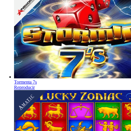
Tormenta 7s
Reproducir