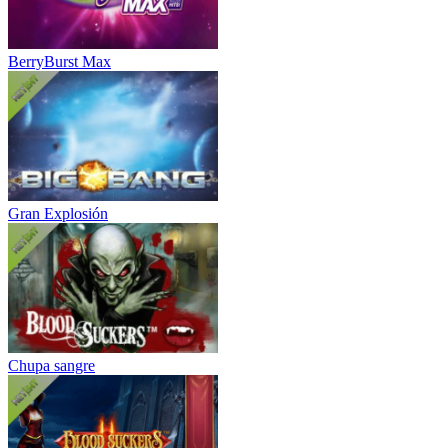
BerryBurst Max
Gran Explosión
Chupa sangre