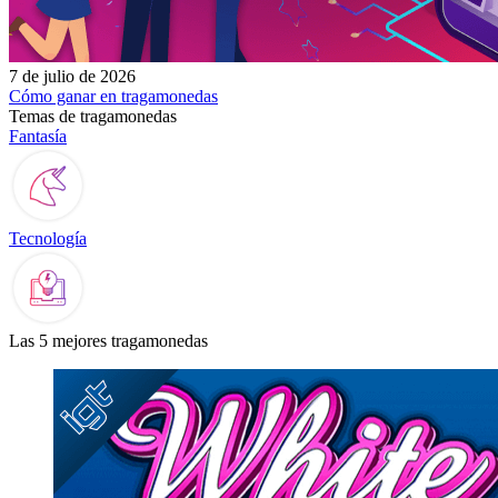
7 de julio de 2026
Cómo ganar en tragamonedas
Temas de tragamonedas
Fantasía
Tecnología
Las 5 mejores tragamonedas