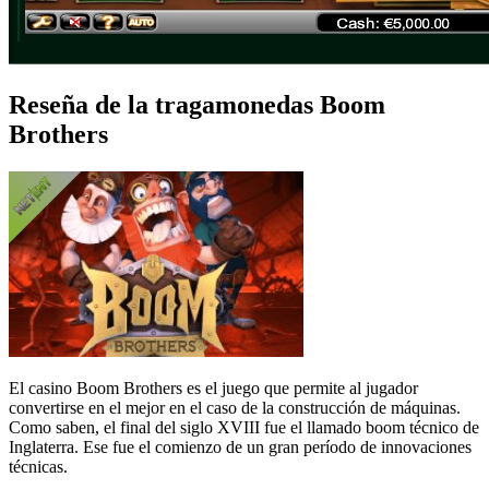
Reseña de la tragamonedas Boom
Brothers
El casino Boom Brothers es el juego que permite al jugador
convertirse en el mejor en el caso de la construcción de máquinas.
Como saben, el final del siglo XVIII fue el llamado boom técnico de
Inglaterra. Ese fue el comienzo de un gran período de innovaciones
técnicas.