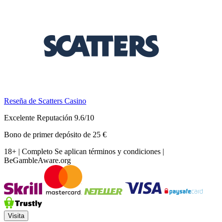
Reseña de Scatters Casino
Excelente Reputación 9.6/10
Bono de primer depósito de 25 €
18+ | Completo
Se aplican términos y condiciones
|
BeGambleAware.org
Visita