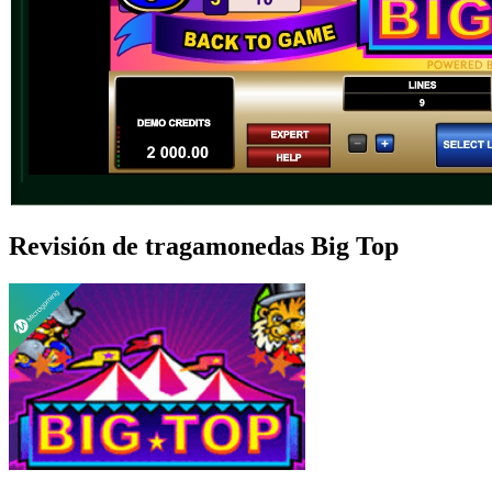
Revisión de tragamonedas Big Top