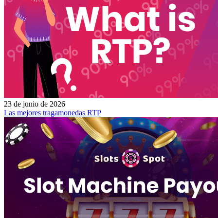
23 de junio de 2026
Las mejores tragamonedas RTP