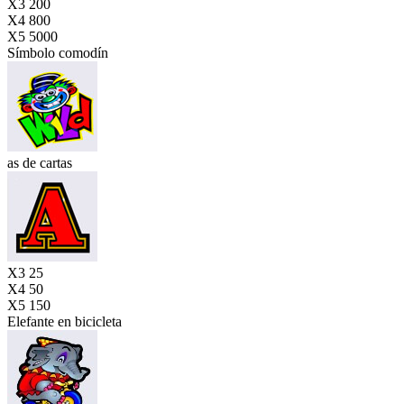
X3
200
X4
800
X5
5000
Símbolo comodín
as de cartas
X3
25
X4
50
X5
150
Elefante en bicicleta