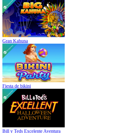
Gran Kahuna
Fiesta de bikini
Bill y Teds Excelente Aventura