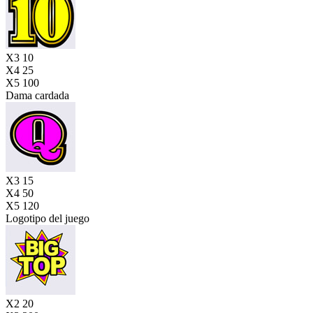
X3
10
X4
25
X5
100
Dama cardada
X3
15
X4
50
X5
120
Logotipo del juego
X2
20