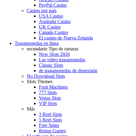
PayPal Casino
Casino por país
USA Casino
Australia Casino
UK Casino
Canada Casino
El casino de Nueva Zelanda
Tragamonedas en línea
secundario Tipo de ranuras
New Slots 2026
Las video tragamonedas
Classic Slots
de tragamonedas de dispersión
No Download Slots
Slots Themes
Fruit Machines
777 Slots
Vegas Slots
VIP Slots
Más
3 Reel Slots
5 Reel Slots
Free Spins
Bonus Games