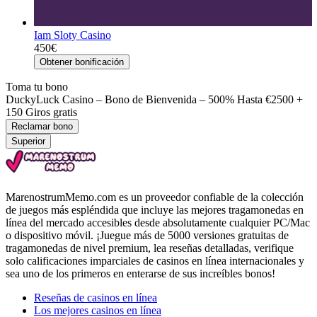
Iam Sloty Casino
450€
Obtener bonificación
Toma tu bono
DuckyLuck Casino – Bono de Bienvenida –
500% Hasta €2500 +
150
Giros gratis
Reclamar bono
Superior
MarenostrumMemo.com es un proveedor confiable de la colección
de juegos más espléndida que incluye las mejores tragamonedas en
línea del mercado accesibles desde absolutamente cualquier PC/Mac
o dispositivo móvil.
¡Juegue más de 5000 versiones gratuitas de
tragamonedas de nivel premium, lea reseñas detalladas, verifique
solo calificaciones imparciales de casinos en línea internacionales y
sea uno de los primeros en enterarse de sus increíbles bonos!
Reseñas de casinos en línea
Los mejores casinos en línea