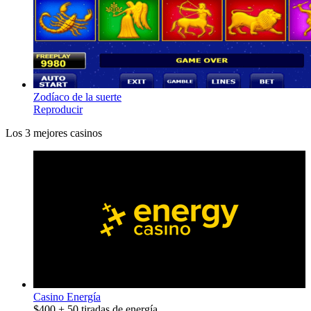
Zodíaco de la suerte
Reproducir
Los 3 mejores casinos
Casino Energía
$400 + 50 tiradas de energía