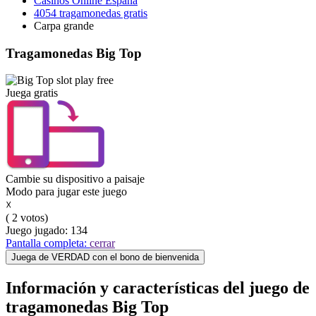
Casinos Online España
4054 tragamonedas gratis
Carpa grande
Tragamonedas Big Top
Juega gratis
Cambie su dispositivo a paisaje
Modo para jugar este juego
☓
(
2
votos)
Juego jugado:
134
Pantalla completa:
cerrar
Juega de VERDAD con el bono de bienvenida
Información y características del juego de
tragamonedas Big Top