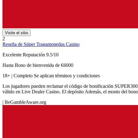
Visite el sitio
2
Reseña de Súper Tragamonedas Casino
Excelente Reputación 9.5/10
Hasta
Bono de bienvenida de €6000
18+ | Completo
Se aplican términos y condiciones
Los jugadores pueden reclamar el código de bonificación SUPER300 so
válido en Live Dealer Casino. El depósito Además, el monto del bono 
| BeGambleAware.org