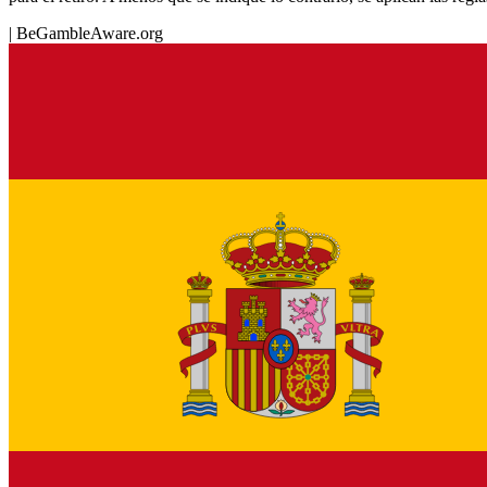
| BeGambleAware.org