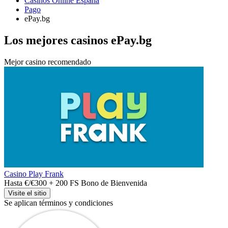
Casinos Online España
Pago
ePay.bg
Los mejores casinos ePay.bg
Mejor casino recomendado
Casino Play Frank
Hasta €/€300 + 200 FS
Bono de Bienvenida
Visite el sitio
Se aplican términos y condiciones