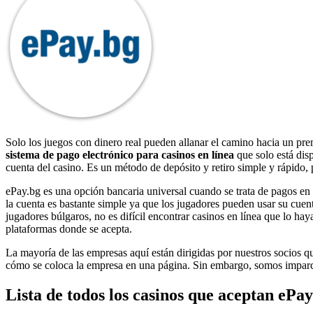
Solo los juegos con dinero real pueden allanar el camino hacia un pr
sistema de pago electrónico para casinos en línea
que solo está di
cuenta del casino. Es un método de depósito y retiro simple y rápido,
ePay.bg es una opción bancaria universal cuando se trata de pagos en l
la cuenta es bastante simple ya que los jugadores pueden usar su cuent
jugadores búlgaros, no es difícil encontrar casinos en línea que lo hay
plataformas donde se acepta.
La mayoría de las empresas aquí están dirigidas por nuestros socios q
cómo se coloca la empresa en una página. Sin embargo, somos imparcia
Lista de todos los casinos que aceptan ePay