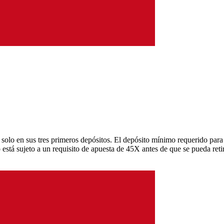
lo en sus tres primeros depósitos. El depósito mínimo requerido para 
está sujeto a un requisito de apuesta de 45X antes de que se pueda ret