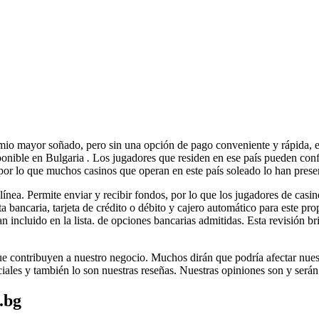
emio mayor soñado, pero sin una opción de pago conveniente y rápida, es
sponible en Bulgaria
.
Los jugadores que residen en ese país pueden config
 por lo que muchos casinos que operan en este país soleado lo han prese
ínea. Permite enviar y recibir fondos, por lo que los jugadores de casin
a bancaria, tarjeta de crédito o débito y cajero automático para este pr
an incluido en la lista. de opciones bancarias admitidas. Esta revisión 
ue contribuyen a nuestro negocio. Muchos dirán que podría afectar nues
les y también lo son nuestras reseñas. Nuestras opiniones son y serán 
.bg