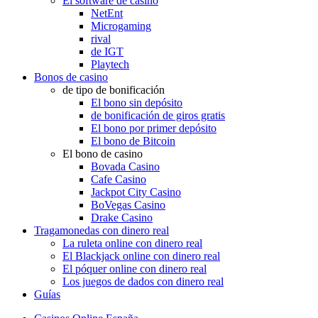
El software de casino
NetEnt
Microgaming
rival
de IGT
Playtech
Bonos de casino
de tipo de bonificación
El bono sin depósito
de bonificación de giros gratis
El bono por primer depósito
El bono de Bitcoin
El bono de casino
Bovada Casino
Cafe Casino
Jackpot City Casino
BoVegas Casino
Drake Casino
Tragamonedas con dinero real
La ruleta online con dinero real
El Blackjack online con dinero real
El póquer online con dinero real
Los juegos de dados con dinero real
Guías