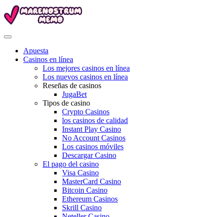
Apuesta
Casinos en línea
Los mejores casinos en línea
Los nuevos casinos en línea
Reseñas de casinos
JugaBet
Tipos de casino
Crypto Casinos
los casinos de calidad
Instant Play Casino
No Account Casinos
Los casinos móviles
Descargar Casino
El pago del casino
Visa Casino
MasterCard Casino
Bitcoin Casino
Ethereum Casinos
Skrill Casino
Neteller Casino