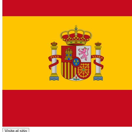
Visite el sitio