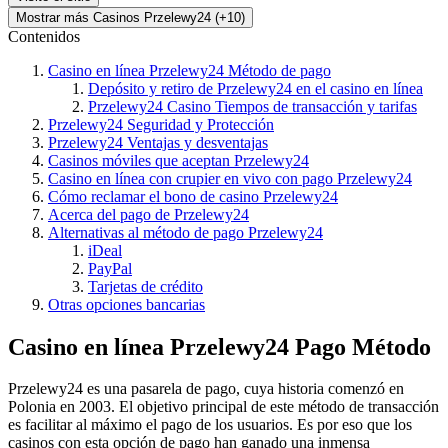
Mostrar más Casinos Przelewy24 (+10)
Contenidos
Casino en línea Przelewy24 Método de pago
Depósito y retiro de Przelewy24 en el casino en línea
Przelewy24 Casino Tiempos de transacción y tarifas
Przelewy24 Seguridad y Protección
Przelewy24 Ventajas y desventajas
Casinos móviles que aceptan Przelewy24
Casino en línea con crupier en vivo con pago Przelewy24
Cómo reclamar el bono de casino Przelewy24
Acerca del pago de Przelewy24
Alternativas al método de pago Przelewy24
iDeal
PayPal
Tarjetas de crédito
Otras opciones bancarias
Casino en línea Przelewy24 Pago Método
Przelewy24 es una pasarela de pago, cuya historia comenzó en
Polonia en 2003. El objetivo principal de este método de transacción
es facilitar al máximo el pago de los usuarios. Es por eso que los
casinos con esta opción de pago han ganado una inmensa