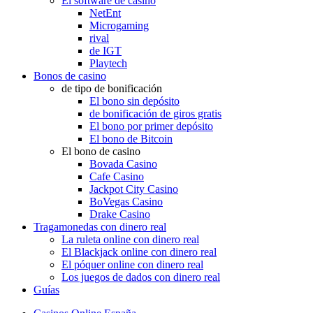
El software de casino
NetEnt
Microgaming
rival
de IGT
Playtech
Bonos de casino
de tipo de bonificación
El bono sin depósito
de bonificación de giros gratis
El bono por primer depósito
El bono de Bitcoin
El bono de casino
Bovada Casino
Cafe Casino
Jackpot City Casino
BoVegas Casino
Drake Casino
Tragamonedas con dinero real
La ruleta online con dinero real
El Blackjack online con dinero real
El póquer online con dinero real
Los juegos de dados con dinero real
Guías