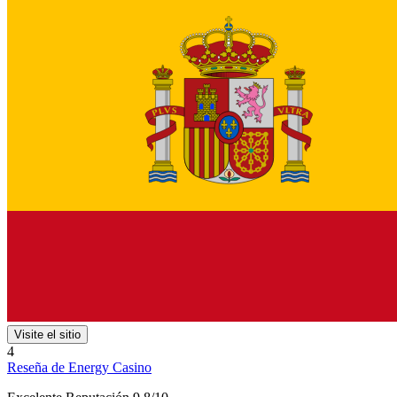
Visite el sitio
4
Reseña de Energy Casino