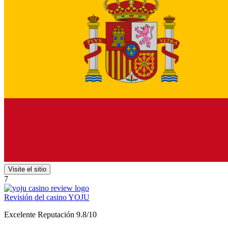
Visite el sitio
7
Revisión del casino YOJU
Excelente Reputación 9.8/10