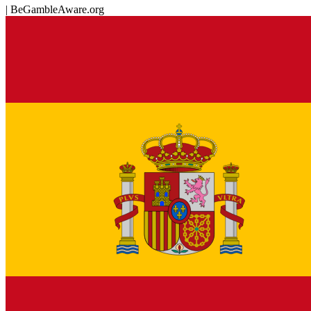
| BeGambleAware.org