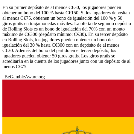
En su primer depósito de al menos C€30, los jugadores pueden
obtener un bono del 100 % hasta C€150. Si los jugadores depositan
al menos C€75, obtienen un bono de igualación del 100 % y 50
giros gratis en tragamonedas móviles. La oferta de segundo depósito
de Rolling Slots es un bono de igualación del 70% con un monto
máximo de C€300 (depósito mínimo: C€30). En su tercer depósito
en Rolling Slots, los jugadores pueden obtener un bono de
igualación del 30 % hasta C€300 con un depósito de al menos
C€30. Además del bono del partido en el tercer depósito, los
jugadores pueden obtener 50 giros gratis. Los giros gratis se
acreditarán en la cuenta de los jugadores junto con un depósito de al
menos C€75.
| BeGambleAware.org