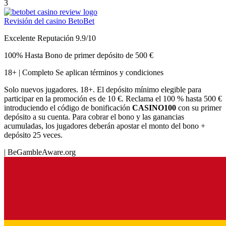
3
Revisión del casino BetoBet
Excelente Reputación 9.9/10
100% Hasta
Bono de primer depósito de 500 €
18+ | Completo
Se aplican términos y condiciones
Solo nuevos jugadores. 18+. El depósito mínimo elegible para
participar en la promoción es de 10 €. Reclama el 100 % hasta 500 €
introduciendo el código de bonificación
CASINO100
con su primer
depósito a su cuenta. Para cobrar el bono y las ganancias
acumuladas, los jugadores deberán apostar el monto del bono +
depósito 25 veces.
| BeGambleAware.org