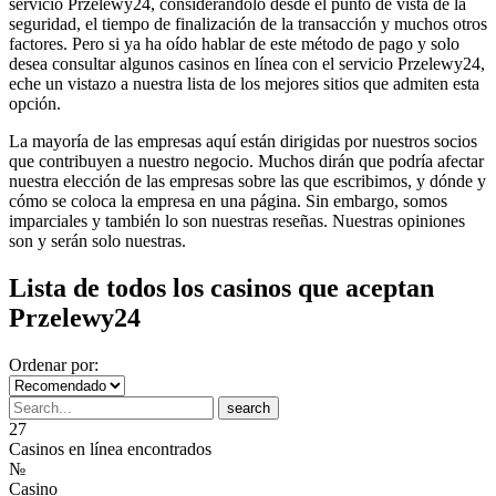
servicio Przelewy24, considerándolo desde el punto de vista de la
seguridad, el tiempo de finalización de la transacción y muchos otros
factores. Pero si ya ha oído hablar de este método de pago y solo
desea consultar algunos casinos en línea con el servicio Przelewy24,
eche un vistazo a nuestra lista de los mejores sitios que admiten esta
opción.
La mayoría de las empresas aquí están dirigidas por nuestros socios
que contribuyen a nuestro negocio. Muchos dirán que podría afectar
nuestra elección de las empresas sobre las que escribimos, y dónde y
cómo se coloca la empresa en una página. Sin embargo, somos
imparciales y también lo son nuestras reseñas. Nuestras opiniones
son y serán solo nuestras.
Lista de todos los casinos que aceptan
Przelewy24
Ordenar por:
27
Casinos en línea encontrados
№
Casino