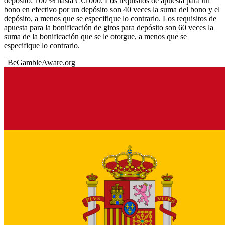
depósito: 100 % hasta С€1000. Los requisitos de apuesta para un
bono en efectivo por un depósito son 40 veces la suma del bono y el
depósito, a menos que se especifique lo contrario. Los requisitos de
apuesta para la bonificación de giros para depósito son 60 veces la
suma de la bonificación que se le otorgue, a menos que se
especifique lo contrario.
| BeGambleAware.org