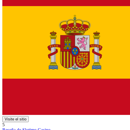
Visite el sitio
5
Reseña de Slotimo Casino