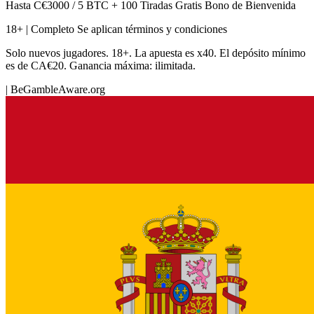
Hasta
C€3000 / 5 BTC + 100 Tiradas Gratis Bono de Bienvenida
18+ | Completo
Se aplican términos y condiciones
Solo nuevos jugadores. 18+. La apuesta es x40. El depósito mínimo
es de CA€20. Ganancia máxima: ilimitada.
| BeGambleAware.org