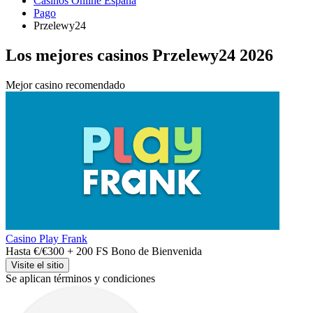
Casinos Online España
Pago
Przelewy24
Los mejores casinos Przelewy24 2026
Mejor casino recomendado
Casino Play Frank
Hasta €/€300 + 200 FS
Bono de Bienvenida
Visite el sitio
Se aplican términos y condiciones