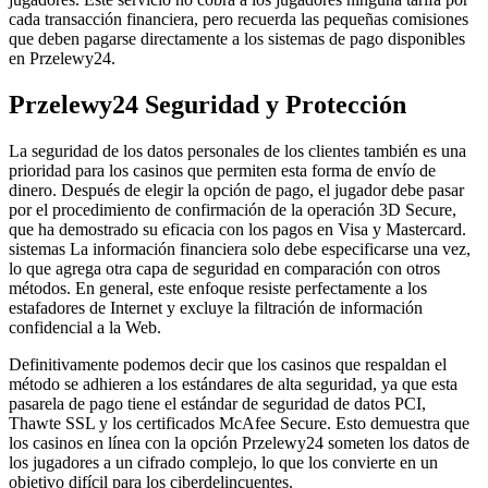
cada transacción financiera, pero recuerda las pequeñas comisiones
que deben pagarse directamente a los sistemas de pago disponibles
en Przelewy24.
Przelewy24 Seguridad y Protección
La seguridad de los datos personales de los clientes también es una
prioridad para los casinos que permiten esta forma de envío de
dinero. Después de elegir la opción de pago, el jugador debe pasar
por el procedimiento de confirmación de la operación 3D Secure,
que ha demostrado su eficacia con los pagos en Visa y Mastercard.
sistemas La información financiera solo debe especificarse una vez,
lo que agrega otra capa de seguridad en comparación con otros
métodos. En general, este enfoque resiste perfectamente a los
estafadores de Internet y excluye la filtración de información
confidencial a la Web.
Definitivamente podemos decir que los casinos que respaldan el
método se adhieren a los estándares de alta seguridad, ya que esta
pasarela de pago tiene el estándar de seguridad de datos PCI,
Thawte SSL y los certificados McAfee Secure. Esto demuestra que
los casinos en línea con la opción Przelewy24 someten los datos de
los jugadores a un cifrado complejo, lo que los convierte en un
objetivo difícil para los ciberdelincuentes.