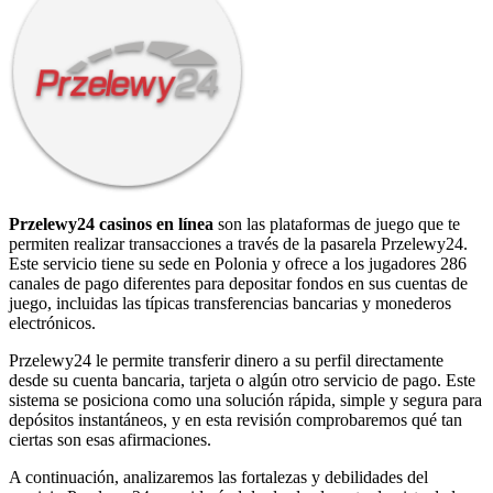
Przelewy24 casinos en línea
son las plataformas de juego que te
permiten realizar transacciones a través de la pasarela Przelewy24.
Este servicio tiene su sede en Polonia y ofrece a los jugadores 286
canales de pago diferentes para depositar fondos en sus cuentas de
juego, incluidas las típicas transferencias bancarias y monederos
electrónicos.
Przelewy24 le permite transferir dinero a su perfil directamente
desde su cuenta bancaria, tarjeta o algún otro servicio de pago. Este
sistema se posiciona como una solución rápida, simple y segura para
depósitos instantáneos, y en esta revisión comprobaremos qué tan
ciertas son esas afirmaciones.
A continuación, analizaremos las fortalezas y debilidades del