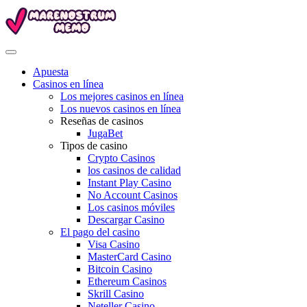
Apuesta
Casinos en línea
Los mejores casinos en línea
Los nuevos casinos en línea
Reseñas de casinos
JugaBet
Tipos de casino
Crypto Casinos
los casinos de calidad
Instant Play Casino
No Account Casinos
Los casinos móviles
Descargar Casino
El pago del casino
Visa Casino
MasterCard Casino
Bitcoin Casino
Ethereum Casinos
Skrill Casino
Neteller Casino