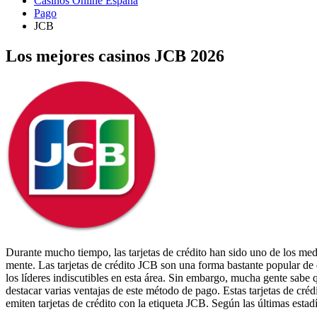
Casinos Online España
Pago
JCB
Los mejores casinos JCB 2026
Durante mucho tiempo, las tarjetas de crédito han sido uno de los medi
mente. Las tarjetas de crédito JCB son una forma bastante popular de 
los líderes indiscutibles en esta área. Sin embargo, mucha gente sabe
destacar varias ventajas de este método de pago. Estas tarjetas de c
emiten tarjetas de crédito con la etiqueta JCB. Según las últimas estad