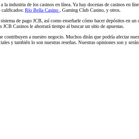
o a la industria de los casinos en línea. Ya hay docenas de casinos en l
 calificados:
Río Bella Casino
, Gaming Club Casino, y otros.
 del sistema de pago JCB, así como enseñarle cómo hacer depósitos en un
s JCB Casinos le ahorrará tiempo al buscar un sitio de apuestas.
ue contribuyen a nuestro negocio. Muchos dirán que podría afectar nues
les y también lo son nuestras reseñas. Nuestras opiniones son y serán 