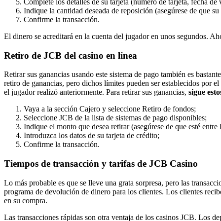
Complete los detalles de su tarjeta (número de tarjeta, fecha 
Indique la cantidad deseada de reposición (asegúrese de que su 
Confirme la transacción.
El dinero se acreditará en la cuenta del jugador en unos segundos. Ah
Retiro de JCB del casino en línea
Retirar sus ganancias usando este sistema de pago también es bastante 
retiro de ganancias, pero dichos límites pueden ser establecidos por e
el jugador realizó anteriormente. Para retirar sus ganancias,
sigue est
Vaya a la sección Cajero y seleccione Retiro de fondos;
Seleccione JCB de la lista de sistemas de pago disponibles;
Indique el monto que desea retirar (asegúrese de que esté entre
Introduzca los datos de su tarjeta de crédito;
Confirme la transacción.
Tiempos de transacción y tarifas de JCB Casino
Lo más probable es que se lleve una grata sorpresa, pero las transacci
programa de devolución de dinero para los clientes. Los clientes rec
en su compra.
Las transacciones rápidas son otra ventaja de los casinos JCB. Los d