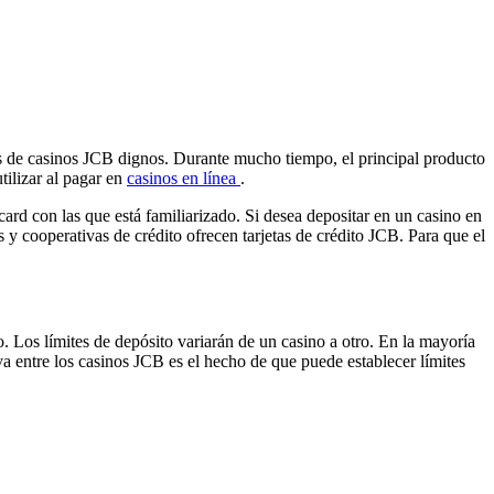
s de casinos JCB dignos. Durante mucho tiempo, el principal producto
tilizar al pagar en
casinos en línea
.
card con las que está familiarizado. Si desea depositar en un casino en
y cooperativas de crédito ofrecen tarjetas de crédito JCB. Para que el
 Los límites de depósito variarán de un casino a otro. En la mayoría
a entre los casinos JCB es el hecho de que puede establecer límites