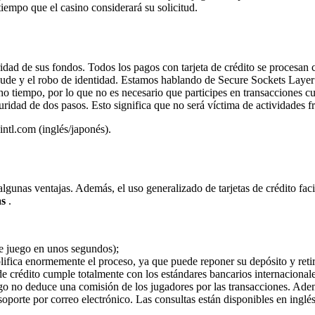
tiempo que el casino considerará su solicitud.
dad de sus fondos. Todos los pagos con tarjeta de crédito se procesan c
raude y el robo de identidad. Estamos hablando de Secure Sockets Layer
o tiempo, por lo que no es necesario que participes en transacciones c
idad de dos pasos. Esto significa que no será víctima de actividades frau
intl.com
(inglés/japonés).
nas ventajas. Además, el uso generalizado de tarjetas de crédito facilit
as
.
de juego en unos segundos);
lifica enormemente el proceso, ya que puede reponer su depósito y reti
 de crédito cumple totalmente con los estándares bancarios internacionale
ago no deduce una comisión de los jugadores por las transacciones. Además
soporte por correo electrónico. Las consultas están disponibles en inglés