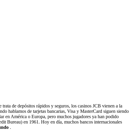
 trata de depósitos rápidos y seguros, los casinos JCB vienen a la
uando hablamos de tarjetas bancarias, Visa y MasterCard siguen siendo
opular en América o Europa, pero muchos jugadores ya han podido
Credit Bureau) en 1961. Hoy en día, muchos bancos internacionales
mundo
.