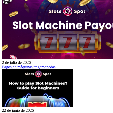
2 de julio de 2026
Pagos de máquinas tragamonedas
22 de junio de 2026