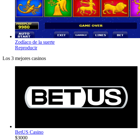
Zodíaco de la suerte
Reproducir
Los 3 mejores casinos
BetUS Casino
$3000