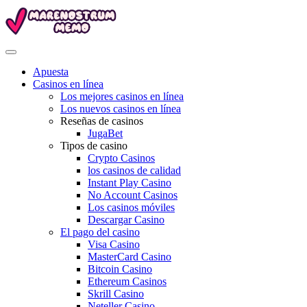
Apuesta
Casinos en línea
Los mejores casinos en línea
Los nuevos casinos en línea
Reseñas de casinos
JugaBet
Tipos de casino
Crypto Casinos
los casinos de calidad
Instant Play Casino
No Account Casinos
Los casinos móviles
Descargar Casino
El pago del casino
Visa Casino
MasterCard Casino
Bitcoin Casino
Ethereum Casinos
Skrill Casino
Neteller Casino