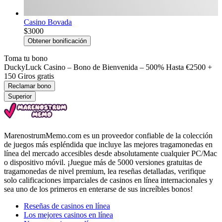
Casino Bovada
$3000
Obtener bonificación
Toma tu bono
DuckyLuck Casino – Bono de Bienvenida –
500% Hasta €2500 +
150
Giros gratis
Reclamar bono
Superior
MarenostrumMemo.com es un proveedor confiable de la colección
de juegos más espléndida que incluye las mejores tragamonedas en
línea del mercado accesibles desde absolutamente cualquier PC/Mac
o dispositivo móvil.
¡Juegue más de 5000 versiones gratuitas de
tragamonedas de nivel premium, lea reseñas detalladas, verifique
solo calificaciones imparciales de casinos en línea internacionales y
sea uno de los primeros en enterarse de sus increíbles bonos!
Reseñas de casinos en línea
Los mejores casinos en línea