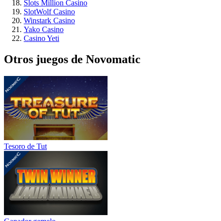
Slots Million Casino
SlotWolf Casino
Winstark Casino
Yako Casino
Casino Yeti
Otros juegos de Novomatic
Tesoro de Tut