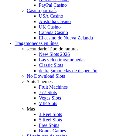
PayPal Casino
Casino por país
USA Casino
Australia Casino
UK Casino
Canada Casino
El casino de Nueva Zelanda
Tragamonedas en línea
secundario Tipo de ranuras
New Slots 2026
Las video tragamonedas
Classic Slots
de tragamonedas de dispersión
No Download Slots
Slots Themes
Fruit Machines
777 Slots
Vegas Slots
VIP Slots
Más
3 Reel Slots
5 Reel Slots
Free Spins
Bonus Games