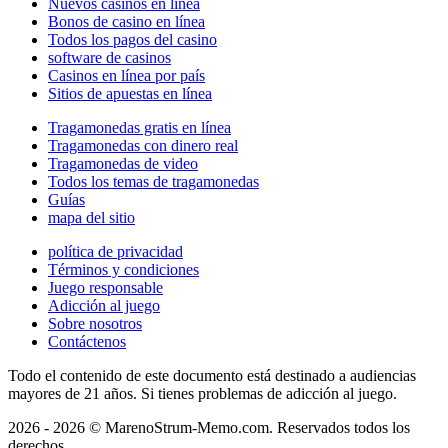
Nuevos casinos en línea
Bonos de casino en línea
Todos los pagos del casino
software de casinos
Casinos en línea por país
Sitios de apuestas en línea
Tragamonedas gratis en línea
Tragamonedas con dinero real
Tragamonedas de video
Todos los temas de tragamonedas
Guías
mapa del sitio
política de privacidad
Términos y condiciones
Juego responsable
Adicción al juego
Sobre nosotros
Contáctenos
Todo el contenido de este documento está destinado a audiencias
mayores de 21 años.
Si tienes problemas de adicción al juego.
2026 - 2026 © MarenoStrum-Memo.com.
Reservados todos los
derechos.