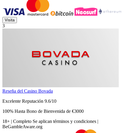
Visita
3
Reseña del Casino Bovada
Excelente Reputación 9.6/10
100% Hasta
Bono de Bienvenida de €3000
18+ | Completo
Se aplican términos y condiciones
|
BeGambleAware.org