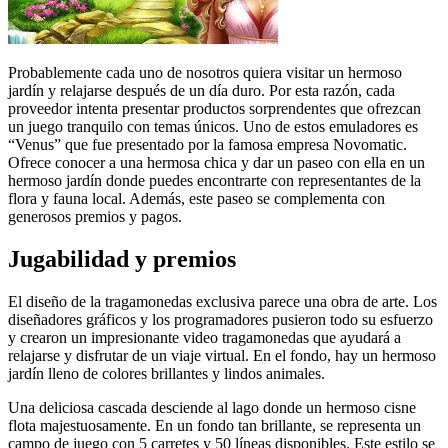
Probablemente cada uno de nosotros quiera visitar un hermoso
jardín y relajarse después de un día duro. Por esta razón, cada
proveedor intenta presentar productos sorprendentes que ofrezcan
un juego tranquilo con temas únicos. Uno de estos emuladores es
“Venus” que fue presentado por la famosa empresa Novomatic.
Ofrece conocer a una hermosa chica y dar un paseo con ella en un
hermoso jardín donde puedes encontrarte con representantes de la
flora y fauna local. Además, este paseo se complementa con
generosos premios y pagos.
Jugabilidad y premios
El diseño de la tragamonedas exclusiva parece una obra de arte. Los
diseñadores gráficos y los programadores pusieron todo su esfuerzo
y crearon un impresionante video tragamonedas que ayudará a
relajarse y disfrutar de un viaje virtual. En el fondo, hay un hermoso
jardín lleno de colores brillantes y lindos animales.
Una deliciosa cascada desciende al lago donde un hermoso cisne
flota majestuosamente. En un fondo tan brillante, se representa un
campo de juego con 5 carretes y 50 líneas disponibles. Este estilo se