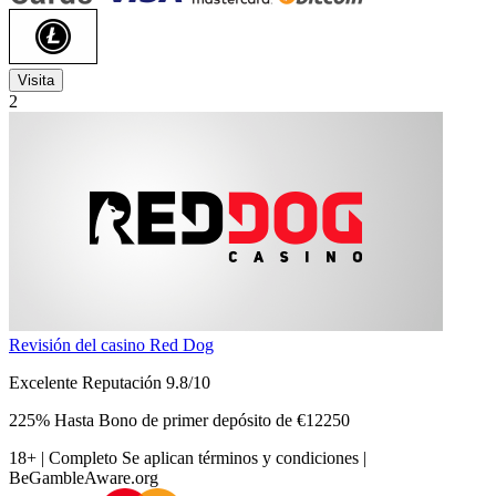
Visita
2
Revisión del casino Red Dog
Excelente Reputación 9.8/10
225% Hasta
Bono de primer depósito de €12250
18+ | Completo
Se aplican términos y condiciones
|
BeGambleAware.org