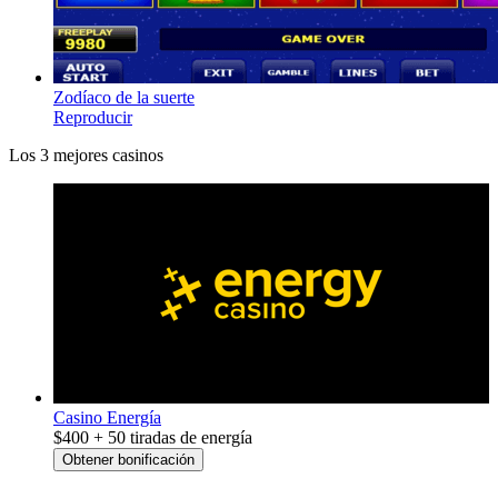
Zodíaco de la suerte
Reproducir
Los 3 mejores casinos
Casino Energía
$400 + 50 tiradas de energía
Obtener bonificación