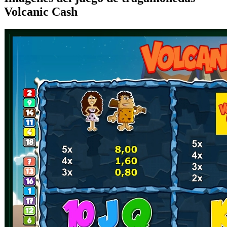
Volcanic Cash