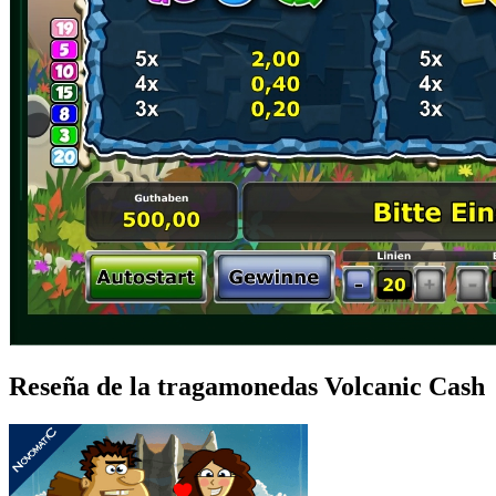
Reseña de la tragamonedas Volcanic Cash