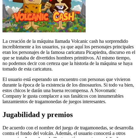
La creación de la máquina llamada Volcanic cash ha sorprendido
increíblemente a los usuarios, ya que aquí los personajes principales
eran los personajes de la famosa caricatura Picapiedra, discurso en el
que se trataba de divertidos hombres primitivos. Al mismo tiempo,
no podemos decir con certeza que la historia de la máquina se haya
tomado de esta caricatura.
El usuario está esperando un encuentro con personas que vivieron
durante la época de la existencia de los dinosaurios. Si todo va bien,
estos chicos le darán una buena recompensa. A Novomatic
Company le gusta complacer a sus fanáticos con innumerables
lanzamientos de tragamonedas de juegos interesantes.
Jugabilidad y premios
De acuerdo con el nombre del juego de tragamonedas, se desarrolla
contra el fondo del volcán. Además, el usuario conocerá a otros