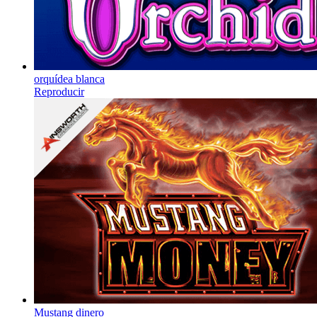
orquídea blanca
Reproducir
Mustang dinero