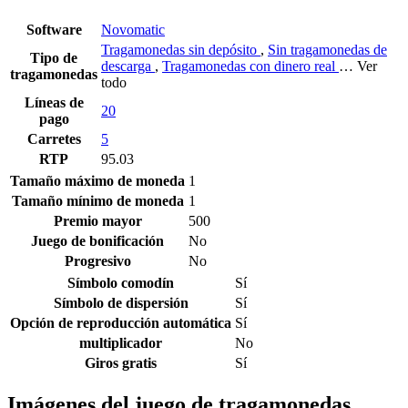
Software
Novomatic
Tragamonedas sin depósito
,
Sin tragamonedas de
Tipo de
descarga
,
Tragamonedas con dinero real
… Ver
tragamonedas
todo
Líneas de
20
pago
Carretes
5
RTP
95.03
Tamaño máximo de moneda
1
Tamaño mínimo de moneda
1
Premio mayor
500
Juego de bonificación
No
Progresivo
No
Símbolo comodín
Sí
Símbolo de dispersión
Sí
Opción de reproducción automática
Sí
multiplicador
No
Giros gratis
Sí
Imágenes del juego de tragamonedas