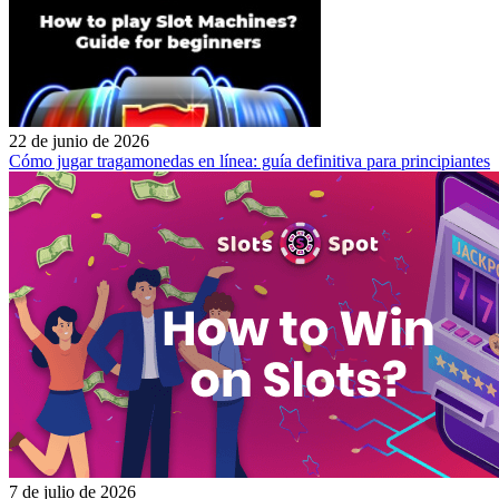
22 de junio de 2026
Cómo jugar tragamonedas en línea: guía definitiva para principiantes
7 de julio de 2026