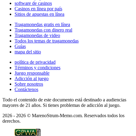
software de casinos
Casinos en línea por país
Sitios de apuestas en línea
Tragamonedas gratis en línea
Tragamonedas con dinero real
Tragamonedas de video
Todos los temas de tragamonedas
Guías
mapa del sitio
política de privacidad
Términos y condiciones
Juego responsable
Adicción al juego
Sobre nosotros
Contáctenos
Todo el contenido de este documento está destinado a audiencias
mayores de 21 años.
Si tienes problemas de adicción al juego.
2026 - 2026 © MarenoStrum-Memo.com.
Reservados todos los
derechos.