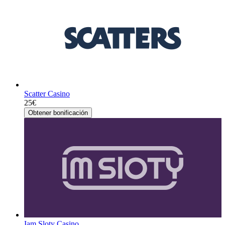
Scatter Casino
25€
Obtener bonificación
Iam Sloty Casino