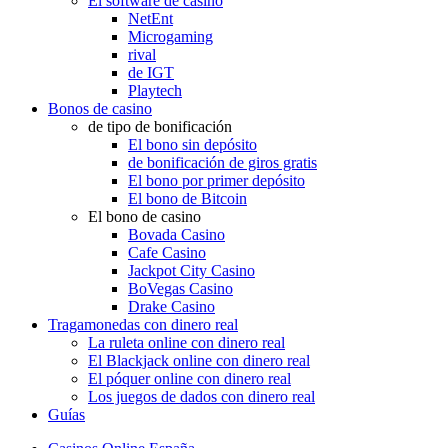
El software de casino
NetEnt
Microgaming
rival
de IGT
Playtech
Bonos de casino
de tipo de bonificación
El bono sin depósito
de bonificación de giros gratis
El bono por primer depósito
El bono de Bitcoin
El bono de casino
Bovada Casino
Cafe Casino
Jackpot City Casino
BoVegas Casino
Drake Casino
Tragamonedas con dinero real
La ruleta online con dinero real
El Blackjack online con dinero real
El póquer online con dinero real
Los juegos de dados con dinero real
Guías