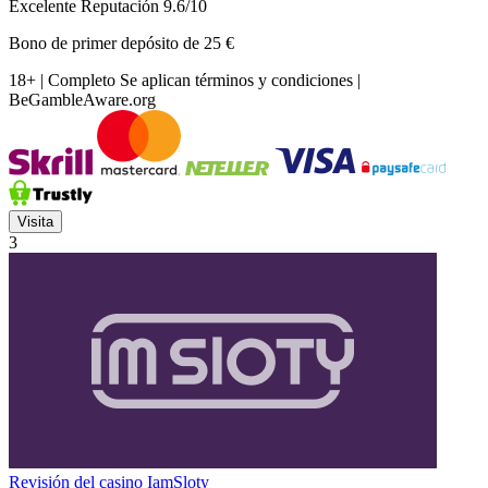
Excelente Reputación 9.6/10
Bono de primer depósito de 25 €
18+ | Completo
Se aplican términos y condiciones
|
BeGambleAware.org
Visita
3
Revisión del casino IamSloty