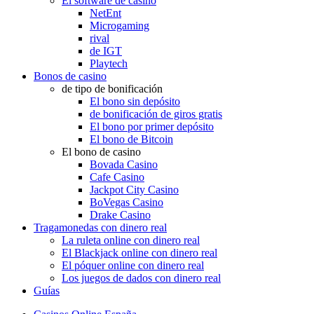
El software de casino
NetEnt
Microgaming
rival
de IGT
Playtech
Bonos de casino
de tipo de bonificación
El bono sin depósito
de bonificación de giros gratis
El bono por primer depósito
El bono de Bitcoin
El bono de casino
Bovada Casino
Cafe Casino
Jackpot City Casino
BoVegas Casino
Drake Casino
Tragamonedas con dinero real
La ruleta online con dinero real
El Blackjack online con dinero real
El póquer online con dinero real
Los juegos de dados con dinero real
Guías