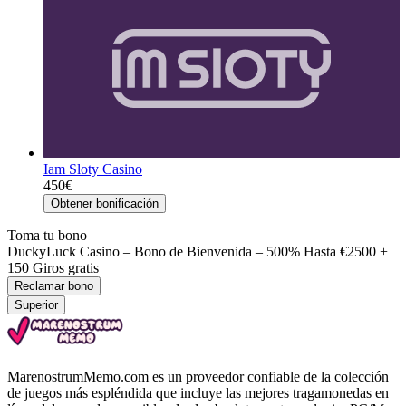
Iam Sloty Casino
450€
Obtener bonificación
Toma tu bono
DuckyLuck Casino – Bono de Bienvenida –
500% Hasta €2500 +
150
Giros gratis
Reclamar bono
Superior
MarenostrumMemo.com es un proveedor confiable de la colección
de juegos más espléndida que incluye las mejores tragamonedas en