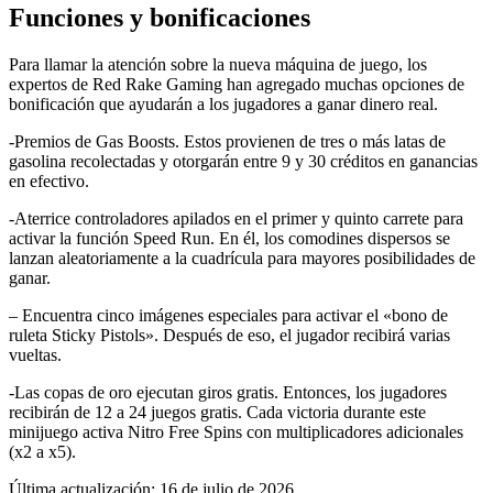
Funciones y bonificaciones
Para llamar la atención sobre la nueva máquina de juego, los
expertos de Red Rake Gaming han agregado muchas opciones de
bonificación que ayudarán a los jugadores a ganar dinero real.
-Premios de Gas Boosts. Estos provienen de tres o más latas de
gasolina recolectadas y otorgarán entre 9 y 30 créditos en ganancias
en efectivo.
-Aterrice controladores apilados en el primer y quinto carrete para
activar la función Speed ​​Run. En él, los comodines dispersos se
lanzan aleatoriamente a la cuadrícula para mayores posibilidades de
ganar.
– Encuentra cinco imágenes especiales para activar el «bono de
ruleta Sticky Pistols». Después de eso, el jugador recibirá varias
vueltas.
-Las copas de oro ejecutan giros gratis. Entonces, los jugadores
recibirán de 12 a 24 juegos gratis. Cada victoria durante este
minijuego activa Nitro Free Spins con multiplicadores adicionales
(x2 a x5).
Última actualización: 16 de julio de 2026