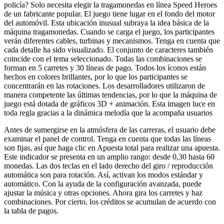
policía? Solo necesita elegir la tragamonedas en línea Speed ​​​​Heroes
de un fabricante popular. El juego tiene lugar en el fondo del motor
del automóvil. Esta ubicación inusual subraya la idea básica de la
máquina tragamonedas. Cuando se carga el juego, los participantes
verán diferentes cables, turbinas y mecanismos. Tenga en cuenta que
cada detalle ha sido visualizado. El conjunto de caracteres también
coincide con el tema seleccionado. Todas las combinaciones se
forman en 5 carretes y 30 líneas de pago. Todos los íconos están
hechos en colores brillantes, por lo que los participantes se
concentrarán en las rotaciones. Los desarrolladores utilizaron de
manera competente las últimas tendencias, por lo que la máquina de
juego está dotada de gráficos 3D + animación. Esta imagen luce en
toda regla gracias a la dinámica melodía que la acompaña usuarios
Antes de sumergirse en la atmósfera de las carreras, el usuario debe
examinar el panel de control. Tenga en cuenta que todas las líneas
son fijas, así que haga clic en Apuesta total para realizar una apuesta.
Este indicador se presenta en un amplio rango: desde 0,30 hasta 60
monedas. Las dos teclas en el lado derecho del giro / reproducción
automática son para rotación. Así, activan los modos estándar y
automático. Con la ayuda de la configuración avanzada, puede
ajustar la música y otras opciones. Ahora gira los carretes y haz
combinaciones. Por cierto, los créditos se acumulan de acuerdo con
la tabla de pagos.