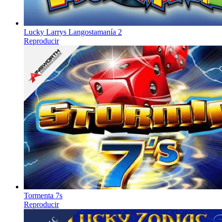
Lucky Larrys Langostamanía 2
Reproducir
Tormenta 7s
Reproducir