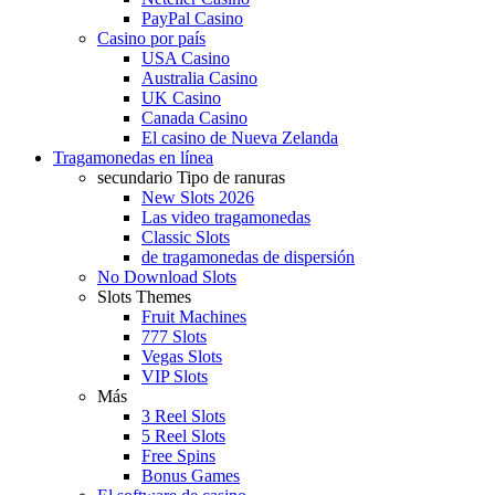
PayPal Casino
Casino por país
USA Casino
Australia Casino
UK Casino
Canada Casino
El casino de Nueva Zelanda
Tragamonedas en línea
secundario Tipo de ranuras
New Slots 2026
Las video tragamonedas
Classic Slots
de tragamonedas de dispersión
No Download Slots
Slots Themes
Fruit Machines
777 Slots
Vegas Slots
VIP Slots
Más
3 Reel Slots
5 Reel Slots
Free Spins
Bonus Games