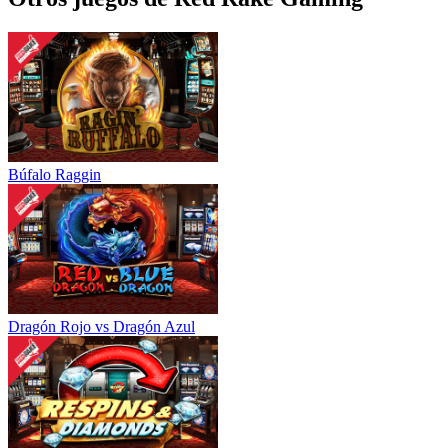
Búfalo Raggin
Dragón Rojo vs Dragón Azul