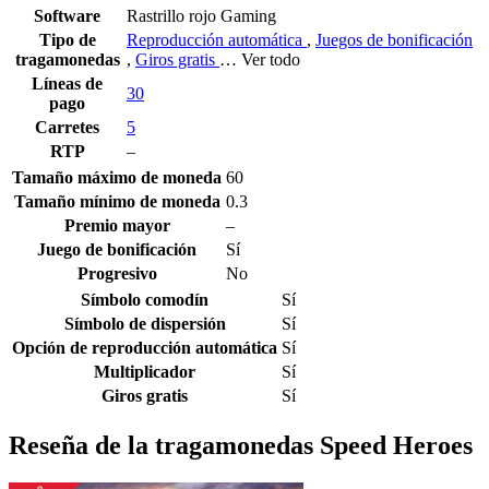
Software
Rastrillo rojo Gaming
Tipo de
Reproducción automática
,
Juegos de bonificación
tragamonedas
,
Giros gratis
… Ver todo
Líneas de
30
pago
Carretes
5
RTP
–
Tamaño máximo de moneda
60
Tamaño mínimo de moneda
0.3
Premio mayor
–
Juego de bonificación
Sí
Progresivo
No
Símbolo comodín
Sí
Símbolo de dispersión
Sí
Opción de reproducción automática
Sí
Multiplicador
Sí
Giros gratis
Sí
Reseña de la tragamonedas Speed ​​Heroes