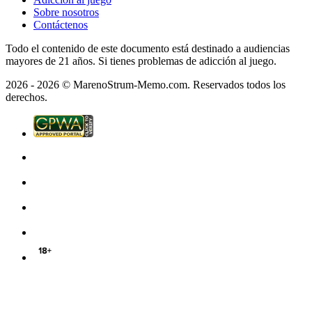
Sobre nosotros
Contáctenos
Todo el contenido de este documento está destinado a audiencias
mayores de 21 años.
Si tienes problemas de adicción al juego.
2026 - 2026 © MarenoStrum-Memo.com.
Reservados todos los
derechos.