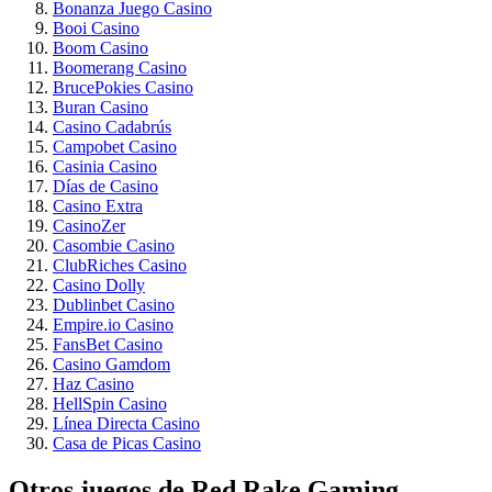
Bonanza Juego Casino
Booi Casino
Boom Casino
Boomerang Casino
BrucePokies Casino
Buran Casino
Casino Cadabrús
Campobet Casino
Casinia Casino
Días de Casino
Casino Extra
CasinoZer
Casombie Casino
ClubRiches Casino
Casino Dolly
Dublinbet Casino
Empire.io Casino
FansBet Casino
Casino Gamdom
Haz Casino
HellSpin Casino
Línea Directa Casino
Casa de Picas Casino
Otros juegos de Red Rake Gaming