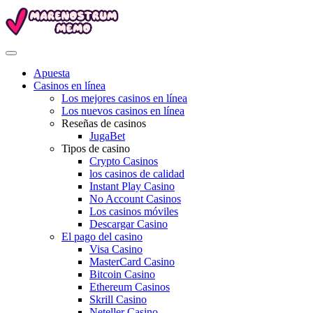
Apuesta
Casinos en línea
Los mejores casinos en línea
Los nuevos casinos en línea
Reseñas de casinos
JugaBet
Tipos de casino
Crypto Casinos
los casinos de calidad
Instant Play Casino
No Account Casinos
Los casinos móviles
Descargar Casino
El pago del casino
Visa Casino
MasterCard Casino
Bitcoin Casino
Ethereum Casinos
Skrill Casino
Neteller Casino