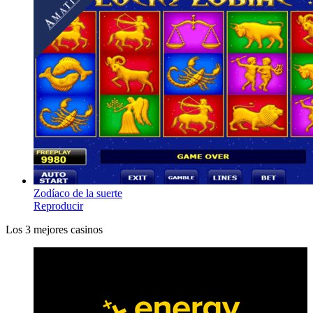
Zodíaco de la suerte
Reproducir
Los 3 mejores casinos