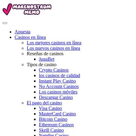
Apuesta
Casinos en línea
Los mejores casinos en línea
Los nuevos casinos en línea
Reseñas de casinos
JugaBet
Tipos de casino
Crypto Casinos
los casinos de calidad
Instant Play Casino
No Account Casinos
Los casinos móviles
Descargar Casino
El pago del casino
Visa Casino
MasterCard Casino
Bitcoin Casino
Ethereum Casinos
Skrill Casino
Neteller Casino