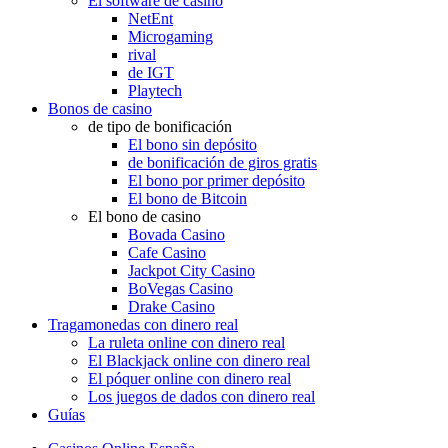
El software de casino
NetEnt
Microgaming
rival
de IGT
Playtech
Bonos de casino
de tipo de bonificación
El bono sin depósito
de bonificación de giros gratis
El bono por primer depósito
El bono de Bitcoin
El bono de casino
Bovada Casino
Cafe Casino
Jackpot City Casino
BoVegas Casino
Drake Casino
Tragamonedas con dinero real
La ruleta online con dinero real
El Blackjack online con dinero real
El póquer online con dinero real
Los juegos de dados con dinero real
Guías