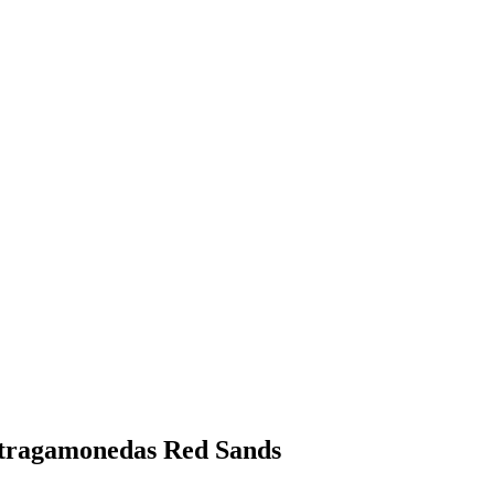
e tragamonedas Red Sands