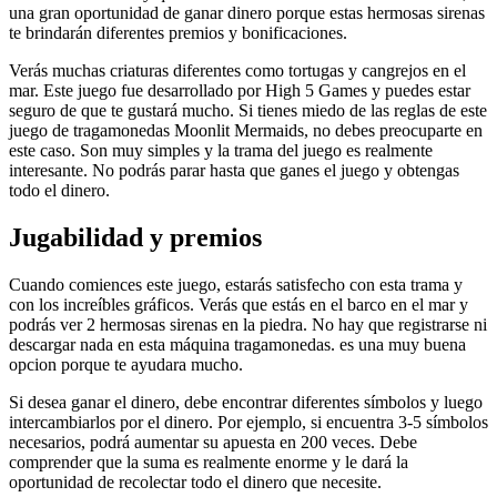
una gran oportunidad de ganar dinero porque estas hermosas sirenas
te brindarán diferentes premios y bonificaciones.
Verás muchas criaturas diferentes como tortugas y cangrejos en el
mar. Este juego fue desarrollado por High 5 Games y puedes estar
seguro de que te gustará mucho. Si tienes miedo de las reglas de este
juego de tragamonedas Moonlit Mermaids, no debes preocuparte en
este caso. Son muy simples y la trama del juego es realmente
interesante. No podrás parar hasta que ganes el juego y obtengas
todo el dinero.
Jugabilidad y premios
Cuando comiences este juego, estarás satisfecho con esta trama y
con los increíbles gráficos. Verás que estás en el barco en el mar y
podrás ver 2 hermosas sirenas en la piedra. No hay que registrarse ni
descargar nada en esta máquina tragamonedas. es una muy buena
opcion porque te ayudara mucho.
Si desea ganar el dinero, debe encontrar diferentes símbolos y luego
intercambiarlos por el dinero. Por ejemplo, si encuentra 3-5 símbolos
necesarios, podrá aumentar su apuesta en 200 veces. Debe
comprender que la suma es realmente enorme y le dará la
oportunidad de recolectar todo el dinero que necesite.