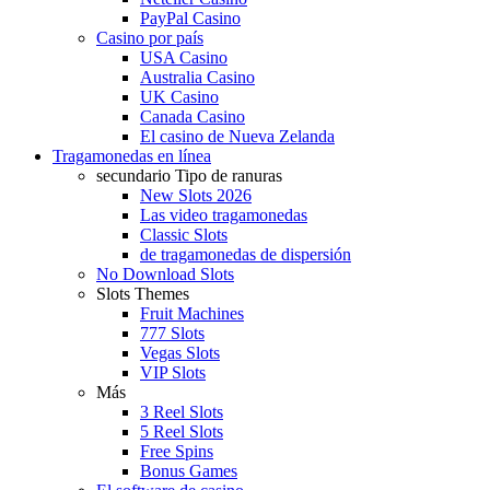
PayPal Casino
Casino por país
USA Casino
Australia Casino
UK Casino
Canada Casino
El casino de Nueva Zelanda
Tragamonedas en línea
secundario Tipo de ranuras
New Slots 2026
Las video tragamonedas
Classic Slots
de tragamonedas de dispersión
No Download Slots
Slots Themes
Fruit Machines
777 Slots
Vegas Slots
VIP Slots
Más
3 Reel Slots
5 Reel Slots
Free Spins
Bonus Games