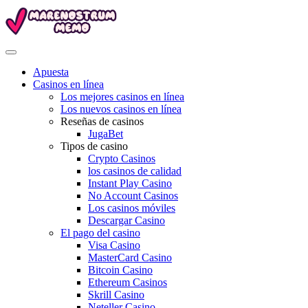
Apuesta
Casinos en línea
Los mejores casinos en línea
Los nuevos casinos en línea
Reseñas de casinos
JugaBet
Tipos de casino
Crypto Casinos
los casinos de calidad
Instant Play Casino
No Account Casinos
Los casinos móviles
Descargar Casino
El pago del casino
Visa Casino
MasterCard Casino
Bitcoin Casino
Ethereum Casinos
Skrill Casino
Neteller Casino