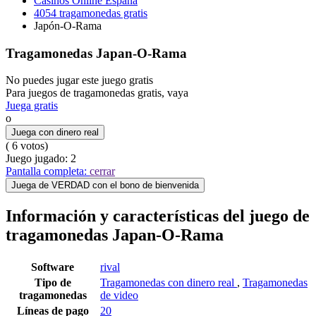
Casinos Online España
4054 tragamonedas gratis
Japón-O-Rama
Tragamonedas Japan-O-Rama
No puedes jugar este juego gratis
Para juegos de tragamonedas gratis, vaya
Juega gratis
o
Juega con dinero real
(
6
votos)
Juego jugado:
2
Pantalla completa:
cerrar
Juega de VERDAD con el bono de bienvenida
Información y características del juego de
tragamonedas Japan-O-Rama
Software
rival
Tipo de
Tragamonedas con dinero real
,
Tragamonedas
tragamonedas
de video
Líneas de pago
20