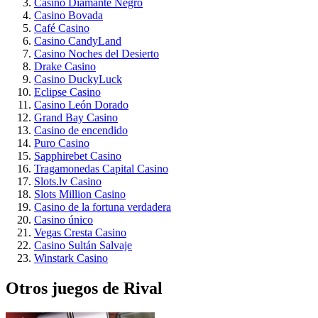
Casino Diamante Negro
Casino Bovada
Café Casino
Casino CandyLand
Casino Noches del Desierto
Drake Casino
Casino DuckyLuck
Eclipse Casino
Casino León Dorado
Grand Bay Casino
Casino de encendido
Puro Casino
Sapphirebet Casino
Tragamonedas Capital Casino
Slots.lv Casino
Slots Million Casino
Casino de la fortuna verdadera
Casino único
Vegas Cresta Casino
Casino Sultán Salvaje
Winstark Casino
Otros juegos de Rival