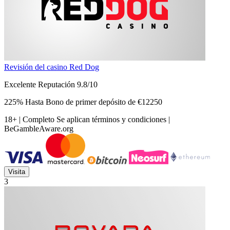
Revisión del casino Red Dog
Excelente Reputación 9.8/10
225% Hasta
Bono de primer depósito de €12250
18+ | Completo
Se aplican términos y condiciones
|
BeGambleAware.org
Visita
3