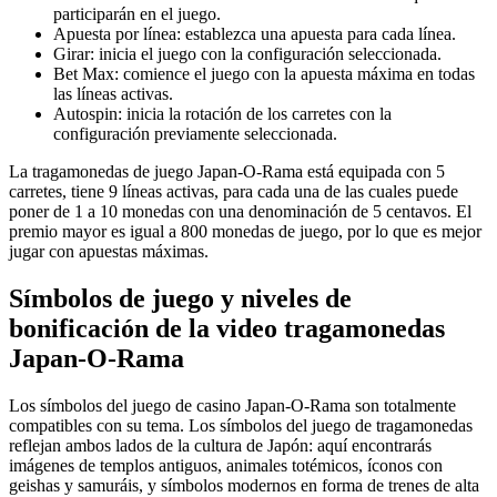
participarán en el juego.
Apuesta por línea: establezca una apuesta para cada línea.
Girar: inicia el juego con la configuración seleccionada.
Bet Max: comience el juego con la apuesta máxima en todas
las líneas activas.
Autospin: inicia la rotación de los carretes con la
configuración previamente seleccionada.
La tragamonedas de juego Japan-O-Rama está equipada con 5
carretes, tiene 9 líneas activas, para cada una de las cuales puede
poner de 1 a 10 monedas con una denominación de 5 centavos. El
premio mayor es igual a 800 monedas de juego, por lo que es mejor
jugar con apuestas máximas.
Símbolos de juego y niveles de
bonificación de la video tragamonedas
Japan-O-Rama
Los símbolos del juego de casino Japan-O-Rama son totalmente
compatibles con su tema. Los símbolos del juego de tragamonedas
reflejan ambos lados de la cultura de Japón: aquí encontrarás
imágenes de templos antiguos, animales totémicos, íconos con
geishas y samuráis, y símbolos modernos en forma de trenes de alta