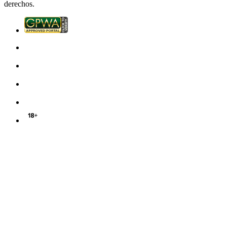
derechos.