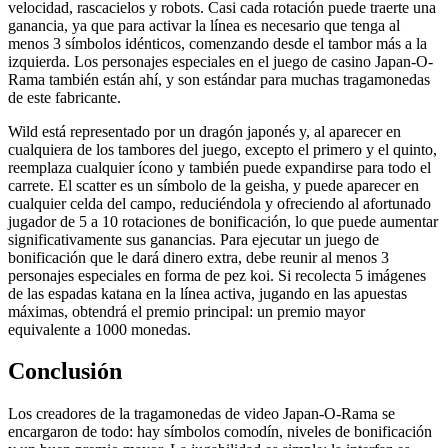
velocidad, rascacielos y robots. Casi cada rotación puede traerte una
ganancia, ya que para activar la línea es necesario que tenga al
menos 3 símbolos idénticos, comenzando desde el tambor más a la
izquierda. Los personajes especiales en el juego de casino Japan-O-
Rama también están ahí, y son estándar para muchas tragamonedas
de este fabricante.
Wild está representado por un dragón japonés y, al aparecer en
cualquiera de los tambores del juego, excepto el primero y el quinto,
reemplaza cualquier ícono y también puede expandirse para todo el
carrete. El scatter es un símbolo de la geisha, y puede aparecer en
cualquier celda del campo, reduciéndola y ofreciendo al afortunado
jugador de 5 a 10 rotaciones de bonificación, lo que puede aumentar
significativamente sus ganancias. Para ejecutar un juego de
bonificación que le dará dinero extra, debe reunir al menos 3
personajes especiales en forma de pez koi. Si recolecta 5 imágenes
de las espadas katana en la línea activa, jugando en las apuestas
máximas, obtendrá el premio principal: un premio mayor
equivalente a 1000 monedas.
Conclusión
Los creadores de la tragamonedas de video Japan-O-Rama se
encargaron de todo: hay símbolos comodín, niveles de bonificación