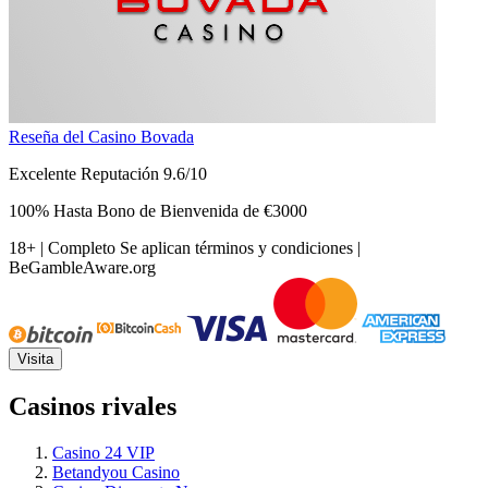
Reseña del Casino Bovada
Excelente Reputación 9.6/10
100% Hasta
Bono de Bienvenida de €3000
18+ | Completo
Se aplican términos y condiciones
|
BeGambleAware.org
Visita
Casinos rivales
Casino 24 VIP
Betandyou Casino