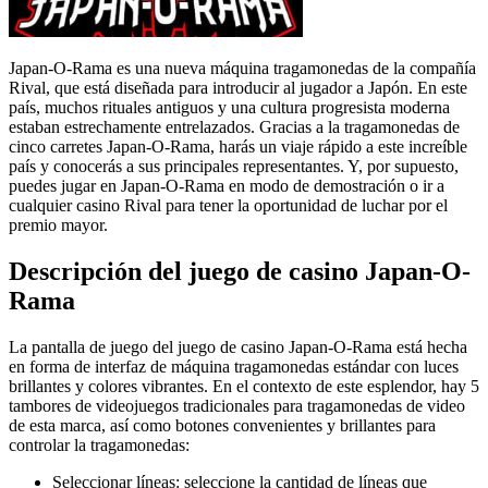
Japan-O-Rama es una nueva máquina tragamonedas de la compañía
Rival, que está diseñada para introducir al jugador a Japón. En este
país, muchos rituales antiguos y una cultura progresista moderna
estaban estrechamente entrelazados. Gracias a la tragamonedas de
cinco carretes Japan-O-Rama, harás un viaje rápido a este increíble
país y conocerás a sus principales representantes. Y, por supuesto,
puedes jugar en Japan-O-Rama en modo de demostración o ir a
cualquier casino Rival para tener la oportunidad de luchar por el
premio mayor.
Descripción del juego de casino Japan-O-
Rama
La pantalla de juego del juego de casino Japan-O-Rama está hecha
en forma de interfaz de máquina tragamonedas estándar con luces
brillantes y colores vibrantes. En el contexto de este esplendor, hay 5
tambores de videojuegos tradicionales para tragamonedas de video
de esta marca, así como botones convenientes y brillantes para
controlar la tragamonedas:
Seleccionar líneas: seleccione la cantidad de líneas que