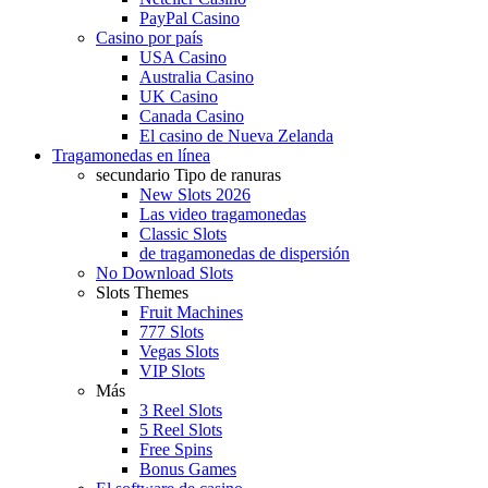
PayPal Casino
Casino por país
USA Casino
Australia Casino
UK Casino
Canada Casino
El casino de Nueva Zelanda
Tragamonedas en línea
secundario Tipo de ranuras
New Slots 2026
Las video tragamonedas
Classic Slots
de tragamonedas de dispersión
No Download Slots
Slots Themes
Fruit Machines
777 Slots
Vegas Slots
VIP Slots
Más
3 Reel Slots
5 Reel Slots
Free Spins
Bonus Games