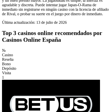
y un buen premio mayor. La jugabilidad es simple; la interfaz es
agradable y discreta. Puede intentar jugar Japan-O-Rama de
inmediato sin registrarse en ningún casino con la licencia de afiliado
de Rival, o probar su suerte en el juego por dinero de inmediato.
Última actualización: 13 de julio de 2026
Top 3 casinos online recomendados por
Casinos Online España
№
Casino
Reseña
Bono
Depósito
Visita
1