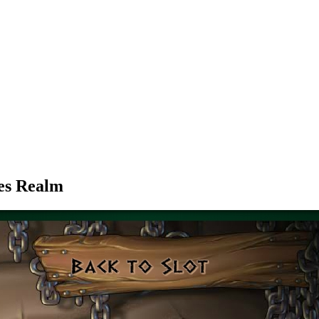
es Realm