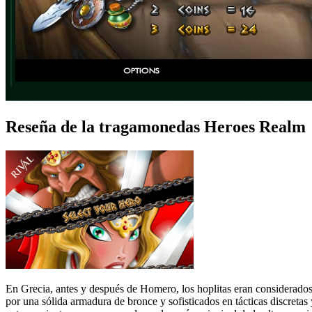
Reseña de la tragamonedas Heroes Realm
En Grecia, antes y después de Homero, los hoplitas eran considerados
por una sólida armadura de bronce y sofisticados en tácticas discretas