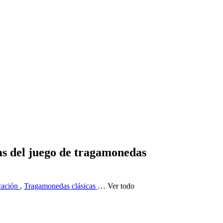
as del juego de tragamonedas
cación
,
Tragamonedas clásicas
… Ver todo