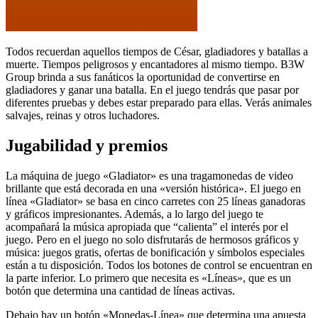
Todos recuerdan aquellos tiempos de César, gladiadores y batallas a
muerte. Tiempos peligrosos y encantadores al mismo tiempo. B3W
Group brinda a sus fanáticos la oportunidad de convertirse en
gladiadores y ganar una batalla. En el juego tendrás que pasar por
diferentes pruebas y debes estar preparado para ellas. Verás animales
salvajes, reinas y otros luchadores.
Jugabilidad y premios
La máquina de juego «Gladiator» es una tragamonedas de video
brillante que está decorada en una «versión histórica». El juego en
línea «Gladiator» se basa en cinco carretes con 25 líneas ganadoras
y gráficos impresionantes. Además, a lo largo del juego te
acompañará la música apropiada que “calienta” el interés por el
juego. Pero en el juego no solo disfrutarás de hermosos gráficos y
música: juegos gratis, ofertas de bonificación y símbolos especiales
están a tu disposición. Todos los botones de control se encuentran en
la parte inferior. Lo primero que necesita es «Líneas», que es un
botón que determina una cantidad de líneas activas.
Debajo hay un botón «Monedas-Línea» que determina una apuesta