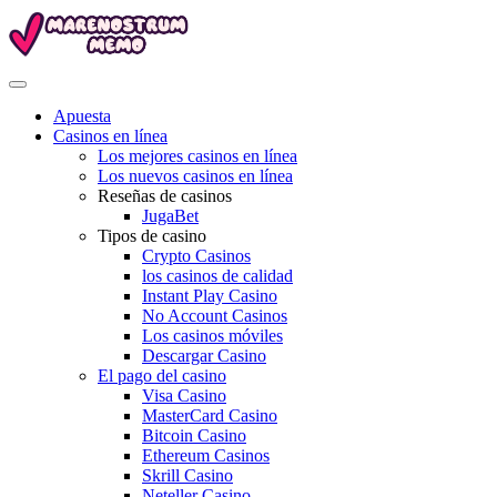
Apuesta
Casinos en línea
Los mejores casinos en línea
Los nuevos casinos en línea
Reseñas de casinos
JugaBet
Tipos de casino
Crypto Casinos
los casinos de calidad
Instant Play Casino
No Account Casinos
Los casinos móviles
Descargar Casino
El pago del casino
Visa Casino
MasterCard Casino
Bitcoin Casino
Ethereum Casinos
Skrill Casino
Neteller Casino