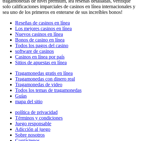
tragamonedas de nivel premium, lea reseñas detalladas, verifique
solo calificaciones imparciales de casinos en línea internacionales y
sea uno de los primeros en enterarse de sus increíbles bonos!
Reseñas de casinos en línea
Los mejores casinos en línea
Nuevos casinos en línea
Bonos de casino en línea
Todos los pagos del casino
software de casinos
Casinos en línea por país
Sitios de apuestas en línea
Tragamonedas gratis en línea
Tragamonedas con dinero real
Tragamonedas de video
Todos los temas de tragamonedas
Guías
mapa del sitio
política de privacidad
Términos y condiciones
Juego responsable
Adicción al juego
Sobre nosotros
Contáctenos