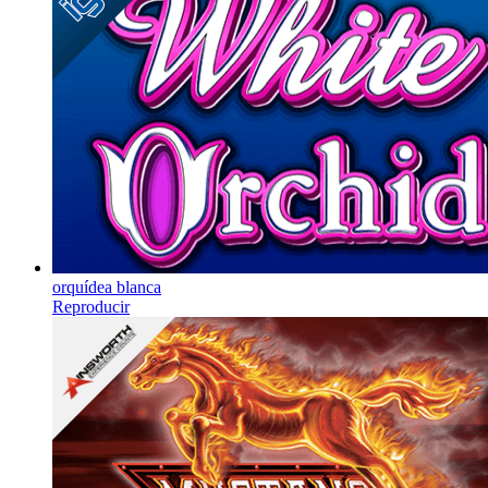
orquídea blanca
Reproducir