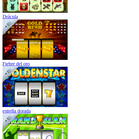
Drácula
Fiebre del oro
estrella dorada