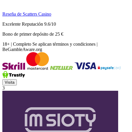
Reseña de Scatters Casino
Excelente Reputación 9.6/10
Bono de primer depósito de 25 €
18+ | Completo
Se aplican términos y condiciones
|
BeGambleAware.org
Visita
3