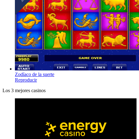
Zodíaco de la suerte
Reproducir
Los 3 mejores casinos