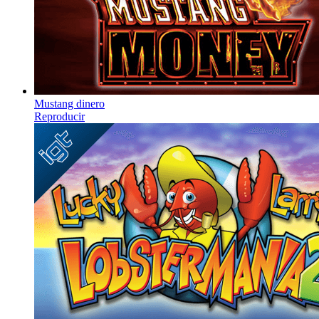
Mustang dinero
Reproducir