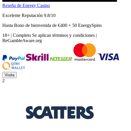
Reseña de Energy Casino
Excelente Reputación 9.8/10
Hasta
Bono de bienvenida de €400 + 50 EnergySpins
18+ | Completo
Se aplican términos y condiciones
|
BeGambleAware.org
Visita
2