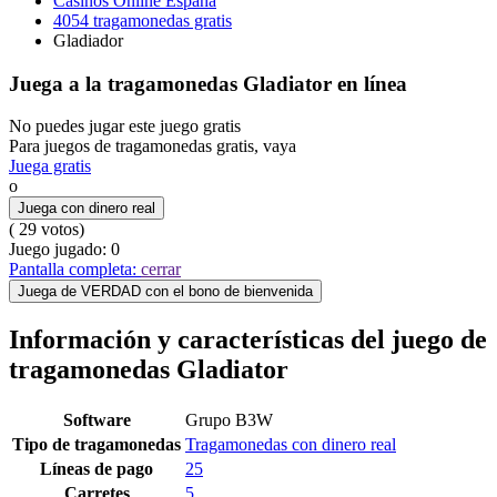
Casinos Online España
4054 tragamonedas gratis
Gladiador
Juega a la tragamonedas Gladiator en línea
No puedes jugar este juego gratis
Para juegos de tragamonedas gratis, vaya
Juega gratis
o
Juega con dinero real
(
29
votos)
Juego jugado:
0
Pantalla completa:
cerrar
Juega de VERDAD con el bono de bienvenida
Información y características del juego de
tragamonedas Gladiator
Software
Grupo B3W
Tipo de tragamonedas
Tragamonedas con dinero real
Líneas de pago
25
Carretes
5