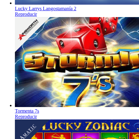
Lucky Larrys Langostamanía 2
Reproducir
Tormenta 7s
Reproducir