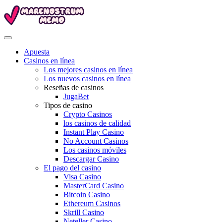
Apuesta
Casinos en línea
Los mejores casinos en línea
Los nuevos casinos en línea
Reseñas de casinos
JugaBet
Tipos de casino
Crypto Casinos
los casinos de calidad
Instant Play Casino
No Account Casinos
Los casinos móviles
Descargar Casino
El pago del casino
Visa Casino
MasterCard Casino
Bitcoin Casino
Ethereum Casinos
Skrill Casino
Neteller Casino