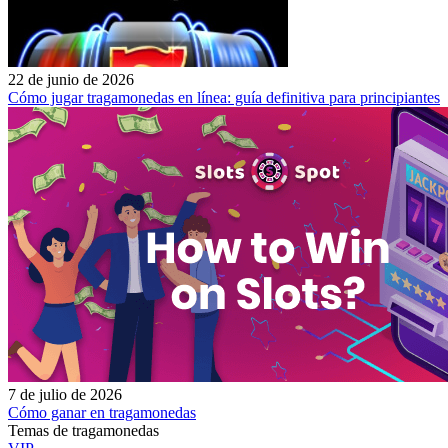
22 de junio de 2026
Cómo jugar tragamonedas en línea: guía definitiva para principiantes
7 de julio de 2026
Cómo ganar en tragamonedas
Temas de tragamonedas