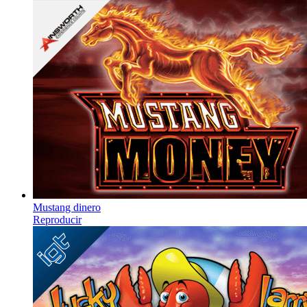
Mustang dinero
Reproducir