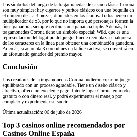
Los símbolos del juego de la tragamonedas de casino clásica Corona
son muy simples: hay cigarros y puritos clásicos con una boquilla en
el número de 1 a 3 piezas, dibujados en los íconos. Todos tienen un
multiplicador de x3, por lo que no importa qué personajes formen la
línea ganadora, siempre recibirás una ganancia triple. Además, la
tragamonedas Corona tiene un símbolo especial: Wild, que es una
representación del logotipo del juego. Puede reemplazar cualquiera
de los caracteres en la línea para obtener una combinación ganadora.
Además, si acumula 3 comodines en la línea activa, se convertirá en
un afortunado ganador del premio mayor.
Conclusión
Los creadores de la tragamonedas Corona pudieron crear un juego
equilibrado con un proceso agradable. Tiene un diseño clásico y
atractivo, ofrece un excelente pago. Intente jugar Corona en modo
gratuito o con dinero real, y podrá experimentar el manejo por
completo y experimentar su suerte.
Última actualización: 06 de julio de 2026
Top 3 casinos online recomendados por
Casinos Online España