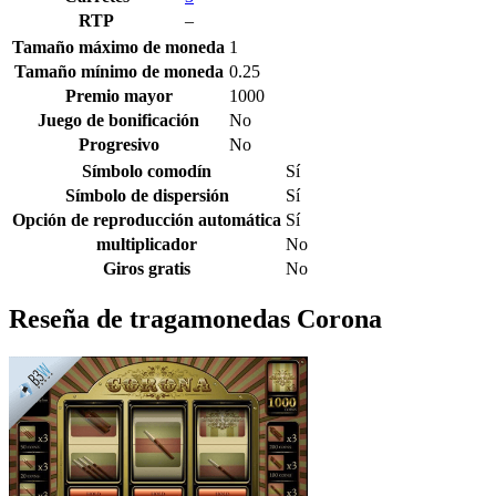
RTP
–
Tamaño máximo de moneda
1
Tamaño mínimo de moneda
0.25
Premio mayor
1000
Juego de bonificación
No
Progresivo
No
Símbolo comodín
Sí
Símbolo de dispersión
Sí
Opción de reproducción automática
Sí
multiplicador
No
Giros gratis
No
Reseña de tragamonedas Corona