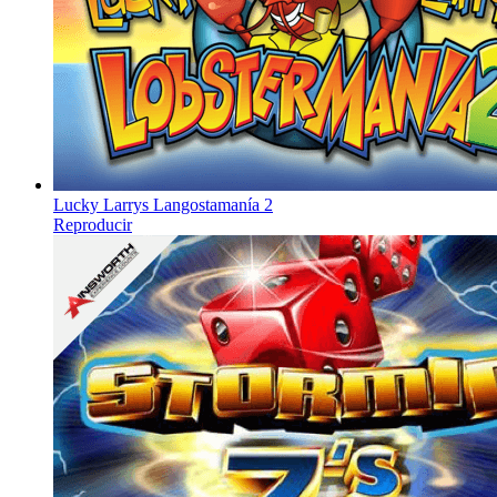
Lucky Larrys Langostamanía 2
Reproducir