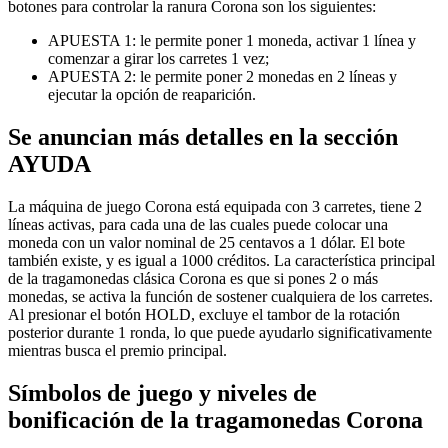
botones para controlar la ranura Corona son los siguientes:
APUESTA 1: le permite poner 1 moneda, activar 1 línea y
comenzar a girar los carretes 1 vez;
APUESTA 2: le permite poner 2 monedas en 2 líneas y
ejecutar la opción de reaparición.
Se anuncian más detalles en la sección
AYUDA
La máquina de juego Corona está equipada con 3 carretes, tiene 2
líneas activas, para cada una de las cuales puede colocar una
moneda con un valor nominal de 25 centavos a 1 dólar. El bote
también existe, y es igual a 1000 créditos. La característica principal
de la tragamonedas clásica Corona es que si pones 2 o más
monedas, se activa la función de sostener cualquiera de los carretes.
Al presionar el botón HOLD, excluye el tambor de la rotación
posterior durante 1 ronda, lo que puede ayudarlo significativamente
mientras busca el premio principal.
Símbolos de juego y niveles de
bonificación de la tragamonedas Corona