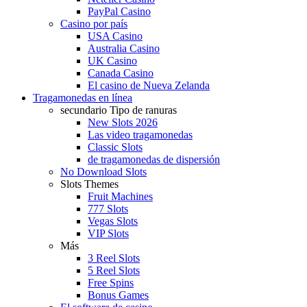
PayPal Casino
Casino por país
USA Casino
Australia Casino
UK Casino
Canada Casino
El casino de Nueva Zelanda
Tragamonedas en línea
secundario Tipo de ranuras
New Slots 2026
Las video tragamonedas
Classic Slots
de tragamonedas de dispersión
No Download Slots
Slots Themes
Fruit Machines
777 Slots
Vegas Slots
VIP Slots
Más
3 Reel Slots
5 Reel Slots
Free Spins
Bonus Games