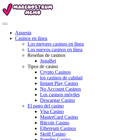
Apuesta
Casinos en línea
Los mejores casinos en línea
Los nuevos casinos en línea
Reseñas de casinos
JugaBet
Tipos de casino
Crypto Casinos
los casinos de calidad
Instant Play Casino
No Account Casinos
Los casinos móviles
Descargar Casino
El pago del casino
Visa Casino
MasterCard Casino
Bitcoin Casino
Ethereum Casinos
Skrill Casino
Neteller Casino