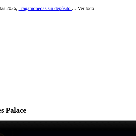
das 2026,
Tragamonedas sin depósito
… Ver todo
s Palace