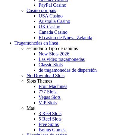
PayPal Casino
Casino por país
USA Casino
Australia Casino
UK Casino
Canada Casino
El casino de Nueva Zelanda
Tragamonedas en línea
secundario Tipo de ranuras
New Slots 2026
Las video tragamonedas
Classic Slots
de tragamonedas de dispersión
No Download Slots
Slots Themes
Fruit Machines
777 Slots
Vegas Slots
VIP Slots
Más
3 Reel Slots
5 Reel Slots
Free Spins
Bonus Games