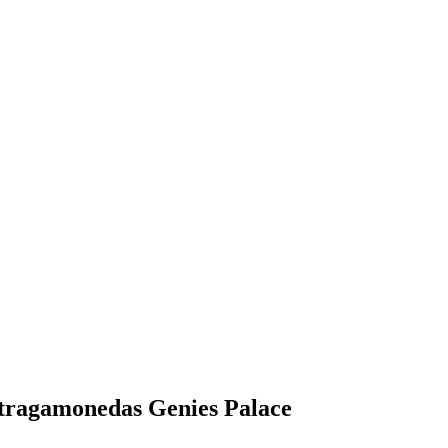
e tragamonedas Genies Palace