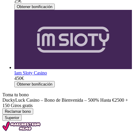
25€
Obtener bonificación
Iam Sloty Casino
450€
Obtener bonificación
Toma tu bono
DuckyLuck Casino – Bono de Bienvenida –
500% Hasta €2500 +
150
Giros gratis
Reclamar bono
Superior