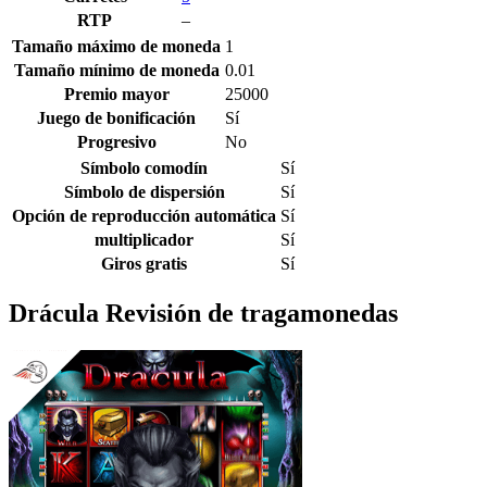
RTP
–
Tamaño máximo de moneda
1
Tamaño mínimo de moneda
0.01
Premio mayor
25000
Juego de bonificación
Sí
Progresivo
No
Símbolo comodín
Sí
Símbolo de dispersión
Sí
Opción de reproducción automática
Sí
multiplicador
Sí
Giros gratis
Sí
Drácula Revisión de tragamonedas