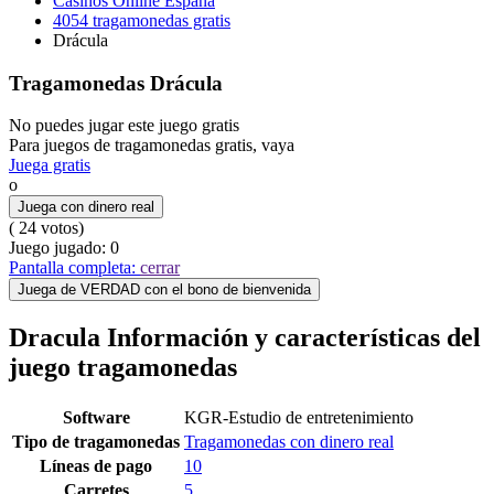
Casinos Online España
4054 tragamonedas gratis
Drácula
Tragamonedas Drácula
No puedes jugar este juego gratis
Para juegos de tragamonedas gratis, vaya
Juega gratis
o
Juega con dinero real
(
24
votos)
Juego jugado:
0
Pantalla completa:
cerrar
Juega de VERDAD con el bono de bienvenida
Dracula Información y características del
juego tragamonedas
Software
KGR-Estudio de entretenimiento
Tipo de tragamonedas
Tragamonedas con dinero real
Líneas de pago
10
Carretes
5