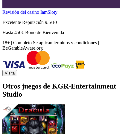
Revisión del casino IamSloty
Excelente Reputación 9.5/10
Hasta
450€ Bono de Bienvenida
18+ | Completo
Se aplican términos y condiciones
|
BeGambleAware.org
Visita
Otros juegos de KGR-Entertainment
Studio