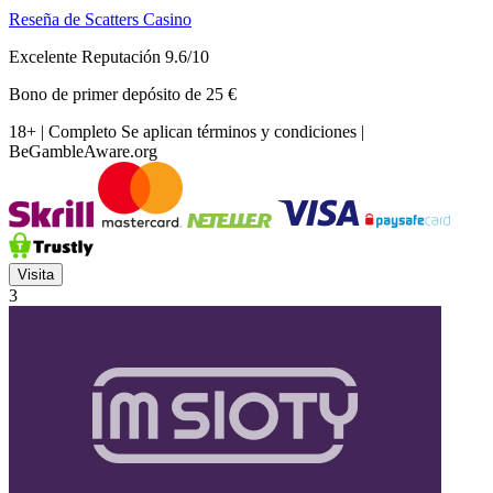
Reseña de Scatters Casino
Excelente Reputación 9.6/10
Bono de primer depósito de 25 €
18+ | Completo
Se aplican términos y condiciones
|
BeGambleAware.org
Visita
3