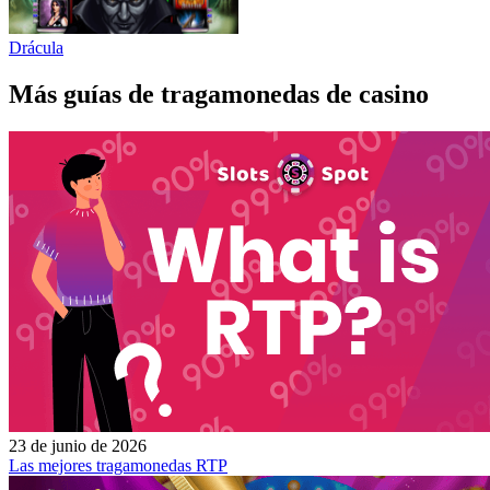
Drácula
Más guías de tragamonedas de casino
23 de junio de 2026
Las mejores tragamonedas RTP