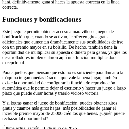
hará. definitivamente gana si haces la apuesta correcta en la línea
correcta.
Funciones y bonificaciones
Este juego le permite obtener acceso a maravillosos juegos de
bonificación que, cuando se activan, le ofrecen giros gratis
adicionales que aumentan dramáticamente sus posibilidades de irse
con un premio mayor en su bolsillo. De hecho, también tiene la
oportunidad de multiplicar su apuesta o dinero para ganar, ya que los
desarrolladores implementaron aquí una función multiplicadora
excepcional.
Para aquellos que piensan que esto no es suficiente para llamar a la
máquina tragamonedas Dracula que vale la pena jugar, también
existe la oportunidad de configurar la función de reproducción
automática que le permite dejar el escritorio y hacer un juego a largo
plazo que puede durar horas y traerlo vicioso victoria.
Y si logras ganar el juego de bonificación, puedes obtener giros
gratis y cuantos más giros hagas, más posibilidades de ganar el
increíble premio mayor de 25000 créditos que tienes. ¿Quién puede
rechazar tal oportunidad?
Última actualización: 16 de julio de 2026