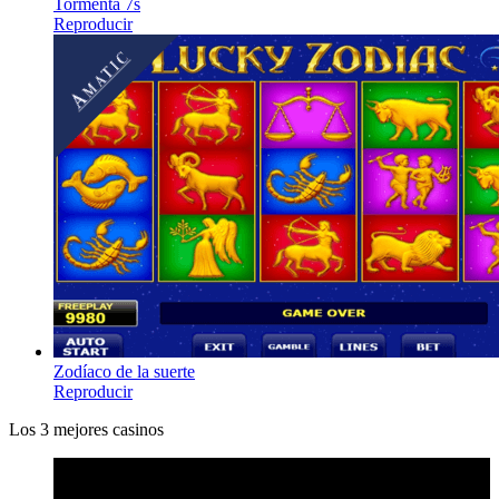
Tormenta 7s
Reproducir
Zodíaco de la suerte
Reproducir
Los 3 mejores casinos