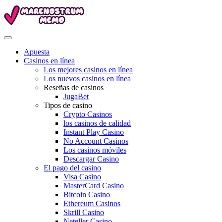
Apuesta
Casinos en línea
Los mejores casinos en línea
Los nuevos casinos en línea
Reseñas de casinos
JugaBet
Tipos de casino
Crypto Casinos
los casinos de calidad
Instant Play Casino
No Account Casinos
Los casinos móviles
Descargar Casino
El pago del casino
Visa Casino
MasterCard Casino
Bitcoin Casino
Ethereum Casinos
Skrill Casino
Neteller Casino