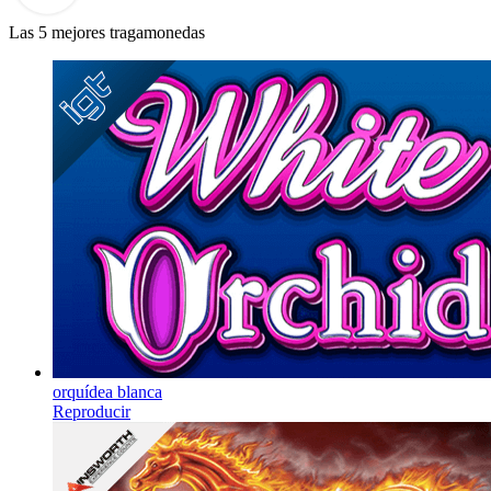
Las 5 mejores tragamonedas
orquídea blanca
Reproducir