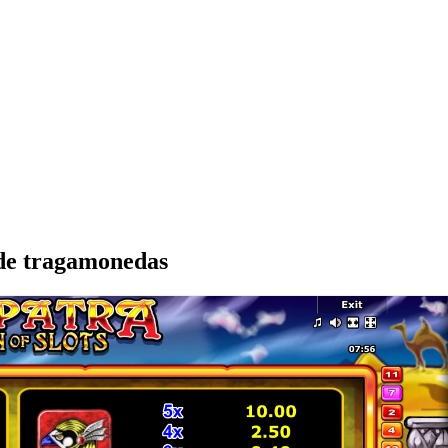
 de tragamonedas