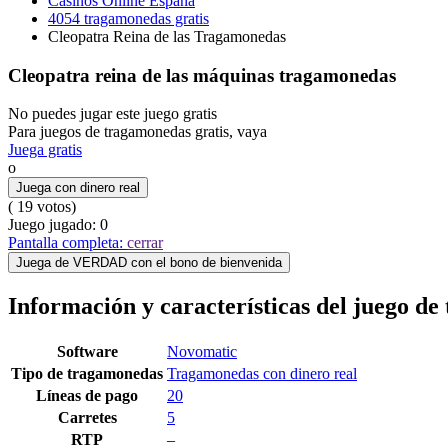
Casinos Online España
4054 tragamonedas gratis
Cleopatra Reina de las Tragamonedas
Cleopatra reina de las máquinas tragamonedas
No puedes jugar este juego gratis
Para juegos de tragamonedas gratis, vaya
Juega gratis
o
Juega con dinero real
(
19
votos)
Juego jugado:
0
Pantalla completa:
cerrar
Juega de VERDAD con el bono de bienvenida
Información y características del juego d
Software
Novomatic
Tipo de tragamonedas
Tragamonedas con dinero real
Líneas de pago
20
Carretes
5
RTP
–