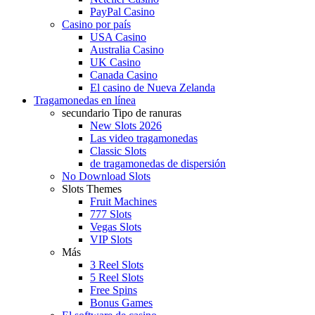
PayPal Casino
Casino por país
USA Casino
Australia Casino
UK Casino
Canada Casino
El casino de Nueva Zelanda
Tragamonedas en línea
secundario Tipo de ranuras
New Slots 2026
Las video tragamonedas
Classic Slots
de tragamonedas de dispersión
No Download Slots
Slots Themes
Fruit Machines
777 Slots
Vegas Slots
VIP Slots
Más
3 Reel Slots
5 Reel Slots
Free Spins
Bonus Games