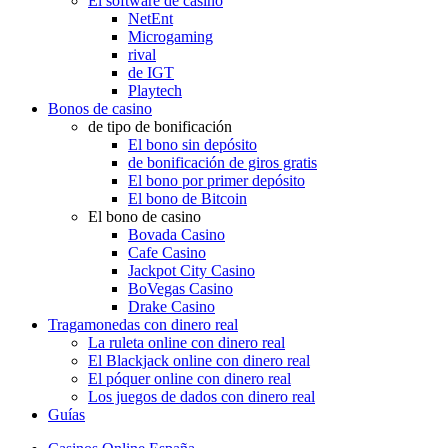
El software de casino
NetEnt
Microgaming
rival
de IGT
Playtech
Bonos de casino
de tipo de bonificación
El bono sin depósito
de bonificación de giros gratis
El bono por primer depósito
El bono de Bitcoin
El bono de casino
Bovada Casino
Cafe Casino
Jackpot City Casino
BoVegas Casino
Drake Casino
Tragamonedas con dinero real
La ruleta online con dinero real
El Blackjack online con dinero real
El póquer online con dinero real
Los juegos de dados con dinero real
Guías