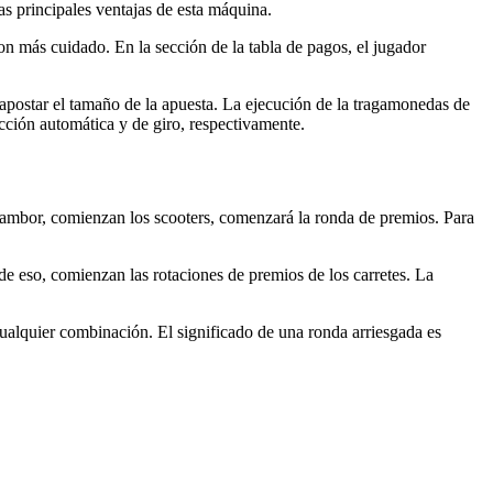
las principales ventajas de esta máquina.
on más cuidado. En la sección de la tabla de pagos, el jugador
 apostar el tamaño de la apuesta. La ejecución de la tragamonedas de
cción automática y de giro, respectivamente.
o tambor, comienzan los scooters, comenzará la ronda de premios. Para
e eso, comienzan las rotaciones de premios de los carretes. La
cualquier combinación. El significado de una ronda arriesgada es