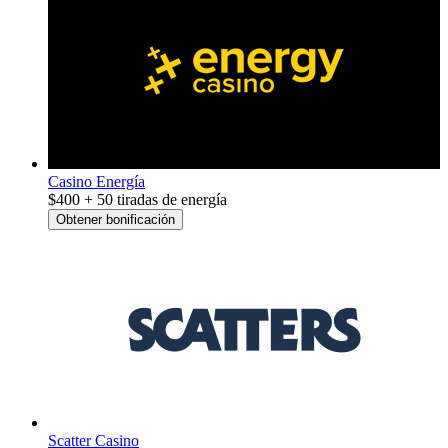
Casino Energía
$400 + 50 tiradas de energía
Obtener bonificación
Scatter Casino