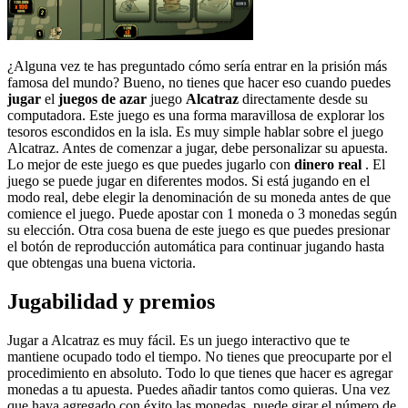
¿Alguna vez te has preguntado cómo sería entrar en la prisión más
famosa del mundo? Bueno, no tienes que hacer eso cuando puedes
jugar
el
juegos de azar
juego
Alcatraz
directamente desde su
computadora. Este juego es una forma maravillosa de explorar los
tesoros escondidos en la isla. Es muy simple hablar sobre el juego
Alcatraz. Antes de comenzar a jugar, debe personalizar su apuesta.
Lo mejor de este juego es que puedes jugarlo con
dinero real
. El
juego se puede jugar en diferentes modos. Si está jugando en el
modo real, debe elegir la denominación de su moneda antes de que
comience el juego. Puede apostar con 1 moneda o 3 monedas según
su elección. Otra cosa buena de este juego es que puedes presionar
el botón de reproducción automática para continuar jugando hasta
que obtengas una buena victoria.
Jugabilidad y premios
Jugar a Alcatraz es muy fácil. Es un juego interactivo que te
mantiene ocupado todo el tiempo. No tienes que preocuparte por el
procedimiento en absoluto. Todo lo que tienes que hacer es agregar
monedas a tu apuesta. Puedes añadir tantos como quieras. Una vez
que haya agregado con éxito las monedas, puede girar el número de