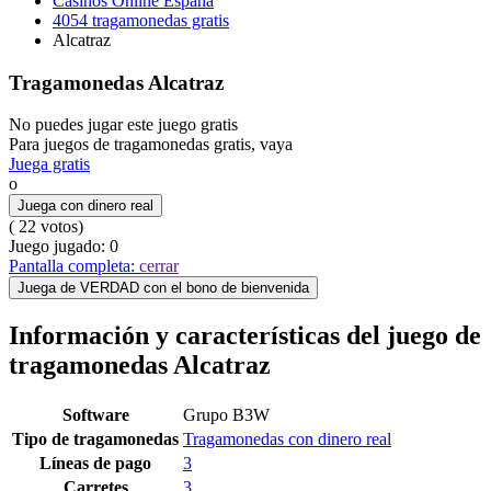
Casinos Online España
4054 tragamonedas gratis
Alcatraz
Tragamonedas Alcatraz
No puedes jugar este juego gratis
Para juegos de tragamonedas gratis, vaya
Juega gratis
o
Juega con dinero real
(
22
votos)
Juego jugado:
0
Pantalla completa:
cerrar
Juega de VERDAD con el bono de bienvenida
Información y características del juego de
tragamonedas Alcatraz
Software
Grupo B3W
Tipo de tragamonedas
Tragamonedas con dinero real
Líneas de pago
3
Carretes
3