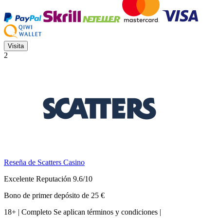
Visita
2
Reseña de Scatters Casino
Excelente Reputación 9.6/10
Bono de primer depósito de 25 €
18+ | Completo
Se aplican términos y condiciones
|