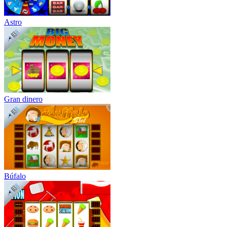
Astro
Gran dinero
Búfalo