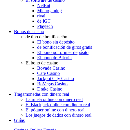
El software de casino
NetEnt
Microgaming
rival
de IGT
Playtech
Bonos de casino
de tipo de bonificación
El bono sin depósito
de bonificación de giros gratis
El bono por primer depósito
El bono de Bitcoin
El bono de casino
Bovada Casino
Cafe Casino
Jackpot City Casino
BoVegas Casino
Drake Casino
Tragamonedas con dinero real
La ruleta online con dinero real
El Blackjack online con dinero real
El póquer online con dinero real
Los juegos de dados con dinero real
Guías