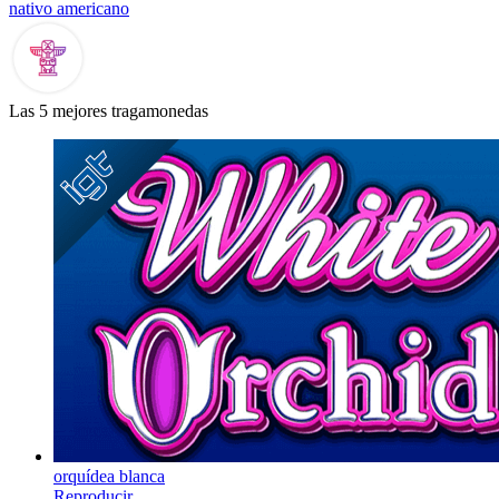
nativo americano
Las 5 mejores tragamonedas
orquídea blanca
Reproducir