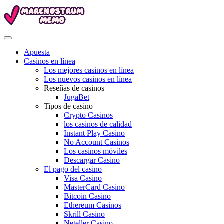
Apuesta
Casinos en línea
Los mejores casinos en línea
Los nuevos casinos en línea
Reseñas de casinos
JugaBet
Tipos de casino
Crypto Casinos
los casinos de calidad
Instant Play Casino
No Account Casinos
Los casinos móviles
Descargar Casino
El pago del casino
Visa Casino
MasterCard Casino
Bitcoin Casino
Ethereum Casinos
Skrill Casino
Neteller Casino