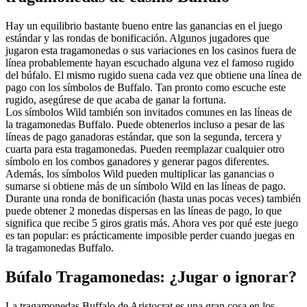
Hay un equilibrio bastante bueno entre las ganancias en el juego
estándar y las rondas de bonificación. Algunos jugadores que
jugaron esta tragamonedas o sus variaciones en los casinos fuera de
línea probablemente hayan escuchado alguna vez el famoso rugido
del búfalo. El mismo rugido suena cada vez que obtiene una línea de
pago con los símbolos de Buffalo. Tan pronto como escuche este
rugido, asegúrese de que acaba de ganar la fortuna.
Los símbolos Wild también son invitados comunes en las líneas de
la tragamonedas Buffalo. Puede obtenerlos incluso a pesar de las
líneas de pago ganadoras estándar, que son la segunda, tercera y
cuarta para esta tragamonedas. Pueden reemplazar cualquier otro
símbolo en los combos ganadores y generar pagos diferentes.
Además, los símbolos Wild pueden multiplicar las ganancias o
sumarse si obtiene más de un símbolo Wild en las líneas de pago.
Durante una ronda de bonificación (hasta unas pocas veces) también
puede obtener 2 monedas dispersas en las líneas de pago, lo que
significa que recibe 5 giros gratis más. Ahora ves por qué este juego
es tan popular: es prácticamente imposible perder cuando juegas en
la tragamonedas Buffalo.
Búfalo Tragamonedas: ¿Jugar o ignorar?
La tragamonedas Buffalo de Aristocrat es una gran cosa en los