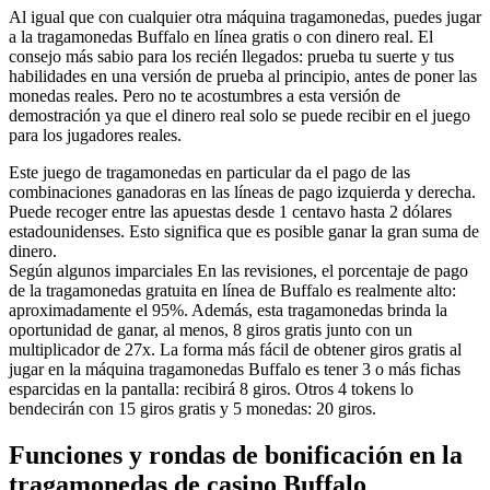
Al igual que con cualquier otra máquina tragamonedas, puedes jugar
a la tragamonedas Buffalo en línea gratis o con dinero real. El
consejo más sabio para los recién llegados: prueba tu suerte y tus
habilidades en una versión de prueba al principio, antes de poner las
monedas reales. Pero no te acostumbres a esta versión de
demostración ya que el dinero real solo se puede recibir en el juego
para los jugadores reales.
Este juego de tragamonedas en particular da el pago de las
combinaciones ganadoras en las líneas de pago izquierda y derecha.
Puede recoger entre las apuestas desde 1 centavo hasta 2 dólares
estadounidenses. Esto significa que es posible ganar la gran suma de
dinero.
Según algunos imparciales En las revisiones, el porcentaje de pago
de la tragamonedas gratuita en línea de Buffalo es realmente alto:
aproximadamente el 95%. Además, esta tragamonedas brinda la
oportunidad de ganar, al menos, 8 giros gratis junto con un
multiplicador de 27x. La forma más fácil de obtener giros gratis al
jugar en la máquina tragamonedas Buffalo es tener 3 o más fichas
esparcidas en la pantalla: recibirá 8 giros. Otros 4 tokens lo
bendecirán con 15 giros gratis y 5 monedas: 20 giros.
Funciones y rondas de bonificación en la
tragamonedas de casino Buffalo