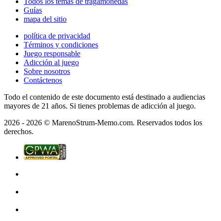
Todos los temas de tragamonedas
Guías
mapa del sitio
política de privacidad
Términos y condiciones
Juego responsable
Adicción al juego
Sobre nosotros
Contáctenos
Todo el contenido de este documento está destinado a audiencias
mayores de 21 años.
Si tienes problemas de adicción al juego.
2026 - 2026 © MarenoStrum-Memo.com.
Reservados todos los
derechos.