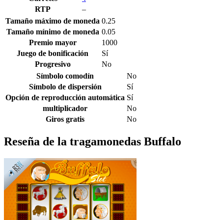
RTP
–
Tamaño máximo de moneda
0.25
Tamaño mínimo de moneda
0.05
Premio mayor
1000
Juego de bonificación
Sí
Progresivo
No
Símbolo comodín
No
Símbolo de dispersión
Sí
Opción de reproducción automática
Sí
multiplicador
No
Giros gratis
No
Reseña de la tragamonedas Buffalo