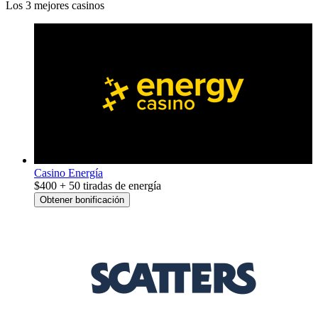
Los 3 mejores casinos
Casino Energía
$400 + 50 tiradas de energía
Obtener bonificación