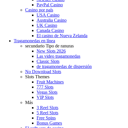
PayPal Casino
Casino por país
USA Casino
Australia Casino
UK Casino
Canada Casino
El casino de Nueva Zelanda
Tragamonedas en línea
secundario Tipo de ranuras
New Slots 2026
Las video tragamonedas
Classic Slots
de tragamonedas de dispersión
No Download Slots
Slots Themes
Fruit Machines
777 Slots
Vegas Slots
VIP Slots
Más
3 Reel Slots
5 Reel Slots
Free Spins
Bonus Games