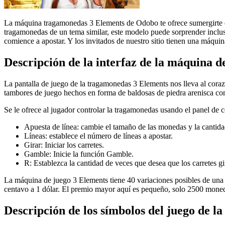
La máquina tragamonedas 3 Elements de Odobo te ofrece sumergirte en 
tragamonedas de un tema similar, este modelo puede sorprender inclus
comience a apostar. Y los invitados de nuestro sitio tienen una máqui
Descripción de la interfaz de la máquina d
La pantalla de juego de la tragamonedas 3 Elements nos lleva al coraz
tambores de juego hechos en forma de baldosas de piedra arenisca con 
Se le ofrece al jugador controlar la tragamonedas usando el panel de c
Apuesta de línea: cambie el tamaño de las monedas y la cantid
Líneas: establece el número de líneas a apostar.
Girar: Iniciar los carretes.
Gamble: Inicie la función Gamble.
R: Establezca la cantidad de veces que desea que los carretes g
La máquina de juego 3 Elements tiene 40 variaciones posibles de una
centavo a 1 dólar. El premio mayor aquí es pequeño, solo 2500 moneda
Descripción de los símbolos del juego de l