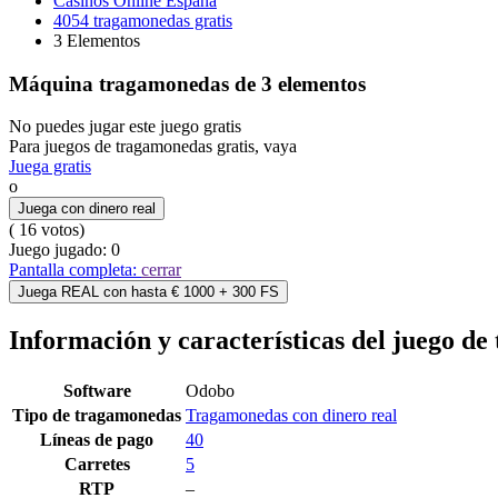
Casinos Online España
4054 tragamonedas gratis
3 Elementos
Máquina tragamonedas de 3 elementos
No puedes jugar este juego gratis
Para juegos de tragamonedas gratis, vaya
Juega gratis
o
Juega con dinero real
(
16
votos)
Juego jugado:
0
Pantalla completa:
cerrar
Juega REAL con hasta € 1000 + 300 FS
Información y características del juego d
Software
Odobo
Tipo de tragamonedas
Tragamonedas con dinero real
Líneas de pago
40
Carretes
5
RTP
–