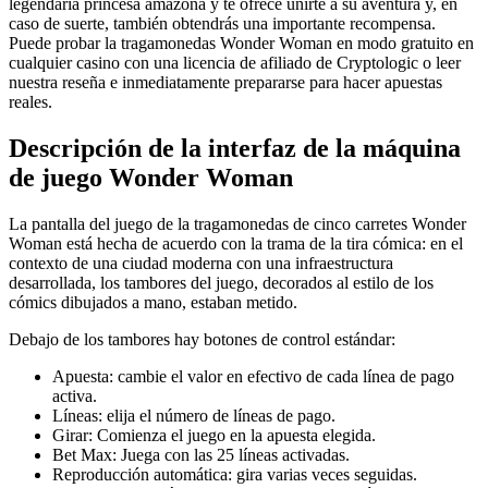
legendaria princesa amazona y te ofrece unirte a su aventura y, en
caso de suerte, también obtendrás una importante recompensa.
Puede probar la tragamonedas Wonder Woman en modo gratuito en
cualquier casino con una licencia de afiliado de Cryptologic o leer
nuestra reseña e inmediatamente prepararse para hacer apuestas
reales.
Descripción de la interfaz de la máquina
de juego Wonder Woman
La pantalla del juego de la tragamonedas de cinco carretes Wonder
Woman está hecha de acuerdo con la trama de la tira cómica: en el
contexto de una ciudad moderna con una infraestructura
desarrollada, los tambores del juego, decorados al estilo de los
cómics dibujados a mano, estaban metido.
Debajo de los tambores hay botones de control estándar:
Apuesta: cambie el valor en efectivo de cada línea de pago
activa.
Líneas: elija el número de líneas de pago.
Girar: Comienza el juego en la apuesta elegida.
Bet Max: Juega con las 25 líneas activadas.
Reproducción automática: gira varias veces seguidas.