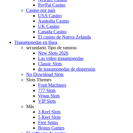
PayPal Casino
Casino por país
USA Casino
Australia Casino
UK Casino
Canada Casino
El casino de Nueva Zelanda
Tragamonedas en línea
secundario Tipo de ranuras
New Slots 2026
Las video tragamonedas
Classic Slots
de tragamonedas de dispersión
No Download Slots
Slots Themes
Fruit Machines
777 Slots
Vegas Slots
VIP Slots
Más
3 Reel Slots
5 Reel Slots
Free Spins
Bonus Games