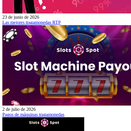
23 de junio de 2026
Las mejores tragamonedas RTP
2 de julio de 2026
Pagos de máquinas tragamonedas