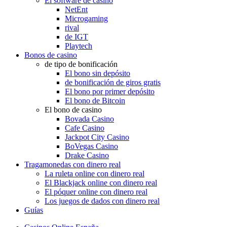
El software de casino
NetEnt
Microgaming
rival
de IGT
Playtech
Bonos de casino
de tipo de bonificación
El bono sin depósito
de bonificación de giros gratis
El bono por primer depósito
El bono de Bitcoin
El bono de casino
Bovada Casino
Cafe Casino
Jackpot City Casino
BoVegas Casino
Drake Casino
Tragamonedas con dinero real
La ruleta online con dinero real
El Blackjack online con dinero real
El póquer online con dinero real
Los juegos de dados con dinero real
Guías