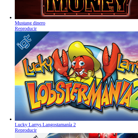
Mustang dinero
Reproducir
Lucky Larrys Langostamanía 2
Reproducir