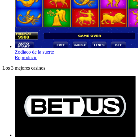
Zodíaco de la suerte
Reproducir
Los 3 mejores casinos