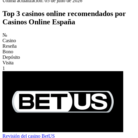
Última actualización: 05 de julio de 2026
Top 3 casinos online recomendados por
Casinos Online España
№
Casino
Reseña
Bono
Depósito
Visita
1
Revisión del casino BetUS