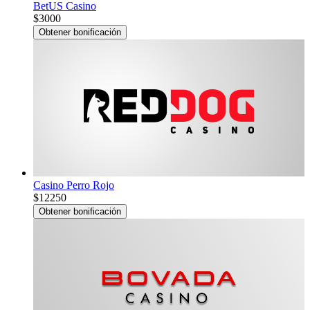
BetUS Casino
$3000
Obtener bonificación
Casino Perro Rojo
$12250
Obtener bonificación