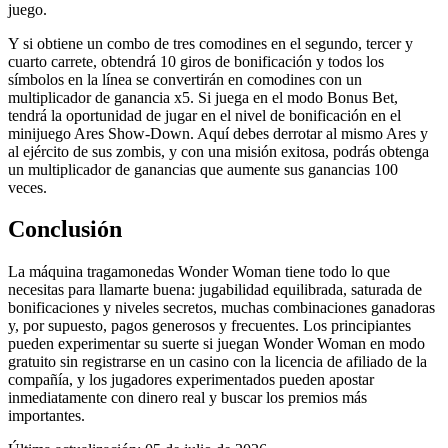
juego.
Y si obtiene un combo de tres comodines en el segundo, tercer y
cuarto carrete, obtendrá 10 giros de bonificación y todos los
símbolos en la línea se convertirán en comodines con un
multiplicador de ganancia x5. Si juega en el modo Bonus Bet,
tendrá la oportunidad de jugar en el nivel de bonificación en el
minijuego Ares Show-Down. Aquí debes derrotar al mismo Ares y
al ejército de sus zombis, y con una misión exitosa, podrás obtenga
un multiplicador de ganancias que aumente sus ganancias 100
veces.
Conclusión
La máquina tragamonedas Wonder Woman tiene todo lo que
necesitas para llamarte buena: jugabilidad equilibrada, saturada de
bonificaciones y niveles secretos, muchas combinaciones ganadoras
y, por supuesto, pagos generosos y frecuentes. Los principiantes
pueden experimentar su suerte si juegan Wonder Woman en modo
gratuito sin registrarse en un casino con la licencia de afiliado de la
compañía, y los jugadores experimentados pueden apostar
inmediatamente con dinero real y buscar los premios más
importantes.