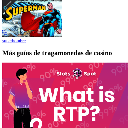
superhombre
Más guías de tragamonedas de casino