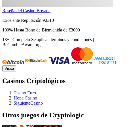
Reseña del Casino Bovada
Excelente Reputación 9.6/10
100% Hasta
Bono de Bienvenida de €3000
18+ | Completo
Se aplican términos y condiciones
|
BeGambleAware.org
Visita
Casinos Criptológicos
Casino Euro
Hopa Casino
SiguienteCasino
Otros juegos de Cryptologic