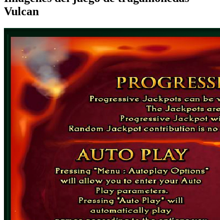
Vulcan