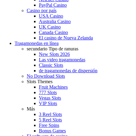
PayPal Casino
Casino por país
USA Casino
Australia Casino
UK Casino
Canada Casino
El casino de Nueva Zelanda
Tragamonedas en línea
secundario Tipo de ranuras
New Slots 2026
Las video tragamonedas
Classic Slots
de tragamonedas de dispersión
No Download Slots
Slots Themes
Fruit Machines
777 Slots
Vegas Slots
VIP Slots
Más
3 Reel Slots
5 Reel Slots
Free Spins
Bonus Games