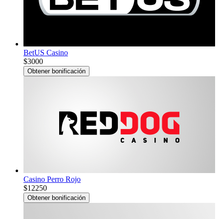
BetUS Casino
$3000
Obtener bonificación
Casino Perro Rojo
$12250
Obtener bonificación