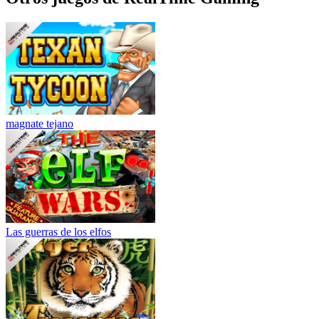
magnate tejano
Las guerras de los elfos