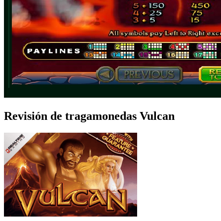
Revisión de tragamonedas Vulcan