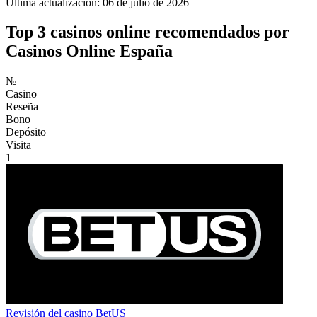
Última actualización: 06 de julio de 2026
Top 3 casinos online recomendados por
Casinos Online España
№
Casino
Reseña
Bono
Depósito
Visita
1
Revisión del casino BetUS