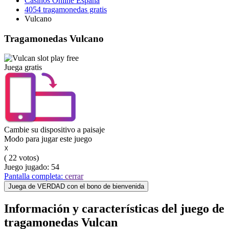
Casinos Online España
4054 tragamonedas gratis
Vulcano
Tragamonedas Vulcano
Juega gratis
Cambie su dispositivo a paisaje
Modo para jugar este juego
☓
(
22
votos)
Juego jugado:
54
Pantalla completa:
cerrar
Juega de VERDAD con el bono de bienvenida
Información y características del juego de
tragamonedas Vulcan