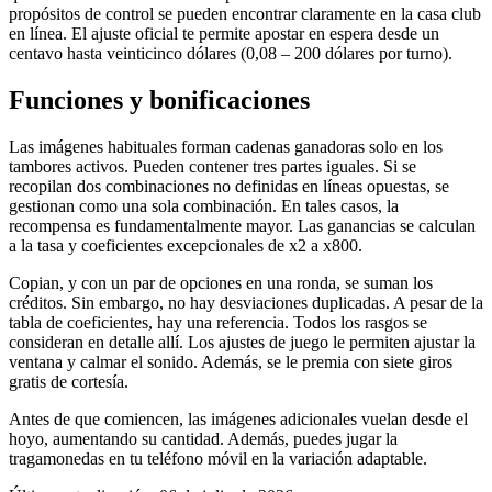
propósitos de control se pueden encontrar claramente en la casa club
en línea. El ajuste oficial te permite apostar en espera desde un
centavo hasta veinticinco dólares (0,08 – 200 dólares por turno).
Funciones y bonificaciones
Las imágenes habituales forman cadenas ganadoras solo en los
tambores activos. Pueden contener tres partes iguales. Si se
recopilan dos combinaciones no definidas en líneas opuestas, se
gestionan como una sola combinación. En tales casos, la
recompensa es fundamentalmente mayor. Las ganancias se calculan
a la tasa y coeficientes excepcionales de x2 a x800.
Copian, y con un par de opciones en una ronda, se suman los
créditos. Sin embargo, no hay desviaciones duplicadas. A pesar de la
tabla de coeficientes, hay una referencia. Todos los rasgos se
consideran en detalle allí. Los ajustes de juego le permiten ajustar la
ventana y calmar el sonido. Además, se le premia con siete giros
gratis de cortesía.
Antes de que comiencen, las imágenes adicionales vuelan desde el
hoyo, aumentando su cantidad. Además, puedes jugar la
tragamonedas en tu teléfono móvil en la variación adaptable.