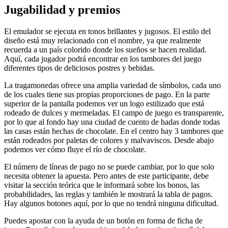
Jugabilidad y premios
El emulador se ejecuta en tonos brillantes y jugosos. El estilo del
diseño está muy relacionado con el nombre, ya que realmente
recuerda a un país colorido donde los sueños se hacen realidad.
Aquí, cada jugador podrá encontrar en los tambores del juego
diferentes tipos de deliciosos postres y bebidas.
La tragamonedas ofrece una amplia variedad de símbolos, cada uno
de los cuales tiene sus propias proporciones de pago. En la parte
superior de la pantalla podemos ver un logo estilizado que está
rodeado de dulces y mermeladas. El campo de juego es transparente,
por lo que al fondo hay una ciudad de cuento de hadas donde todas
las casas están hechas de chocolate. En el centro hay 3 tambores que
están rodeados por paletas de colores y malvaviscos. Desde abajo
podemos ver cómo fluye el río de chocolate.
El número de líneas de pago no se puede cambiar, por lo que solo
necesita obtener la apuesta. Pero antes de este participante, debe
visitar la sección teórica que le informará sobre los bonos, las
probabilidades, las reglas y también le mostrará la tabla de pagos.
Hay algunos botones aquí, por lo que no tendrá ninguna dificultad.
Puedes apostar con la ayuda de un botón en forma de ficha de