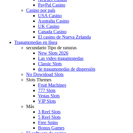
PayPal Casino
Casino por país
USA Casino
Australia Casino
UK Casino
Canada Casino
El casino de Nueva Zelanda
Tragamonedas en línea
secundario Tipo de ranuras
New Slots 2026
Las video tragamonedas
Classic Slots
de tragamonedas de dispersión
No Download Slots
Slots Themes
Fruit Machines
777 Slots
Vegas Slots
VIP Slots
Más
3 Reel Slots
5 Reel Slots
Free Spins
Bonus Games