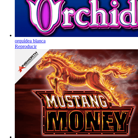
orquídea blanca
Reproducir