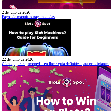
2 de julio de 2026
Pagos de máquinas tragamonedas
22 de junio de 2026
Cómo jugar tragamonedas en línea: guía definitiva para principiantes