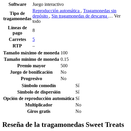
Software
Juego interactivo
Reproducción automática
,
Tragamonedas sin
Tipo de
depósito
,
Sin tragamonedas de descarga
… Ver
tragamonedas
todo
Líneas de
8
pago
Carretes
5
RTP
–
Tamaño máximo de moneda
100
Tamaño mínimo de moneda
0.15
Premio mayor
500
Juego de bonificación
No
Progresivo
No
Símbolo comodín
Sí
Símbolo de dispersión
Sí
Opción de reproducción automática
Sí
Multiplicador
No
Giros gratis
No
Reseña de la tragamonedas Sweet Treats