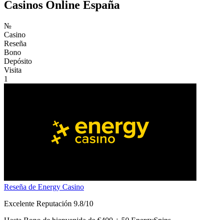
Casinos Online España
№
Casino
Reseña
Bono
Depósito
Visita
1
Reseña de Energy Casino
Excelente Reputación 9.8/10