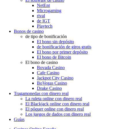
El software de casino
NetEnt
Microgaming
rival
de IGT
Playtech
Bonos de casino
de tipo de bonificación
El bono sin depósito
de bonificación de giros gratis
El bono por primer depósito
El bono de Bitcoin
El bono de casino
Bovada Casino
Cafe Casino
Jackpot City Casino
BoVegas Casino
Drake Casino
Tragamonedas con dinero real
La ruleta online con dinero real
El Blackjack online con dinero real
El póquer online con dinero real
Los juegos de dados con dinero real
Guías