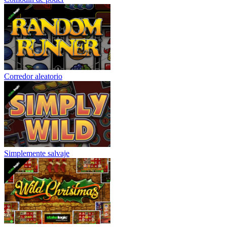
Corredor aleatorio
Simplemente salvaje