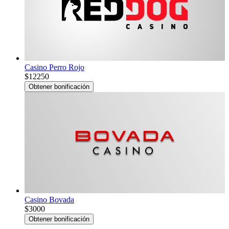
Casino Perro Rojo
$12250
Obtener bonificación
Casino Bovada
$3000
Obtener bonificación