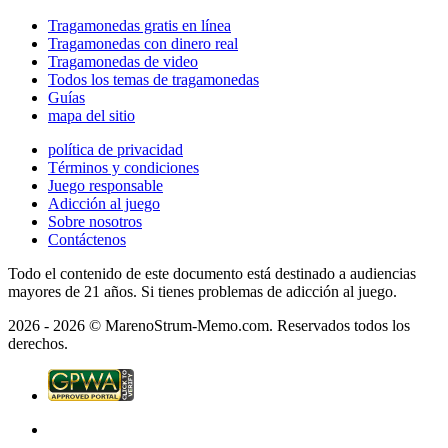
Tragamonedas gratis en línea
Tragamonedas con dinero real
Tragamonedas de video
Todos los temas de tragamonedas
Guías
mapa del sitio
política de privacidad
Términos y condiciones
Juego responsable
Adicción al juego
Sobre nosotros
Contáctenos
Todo el contenido de este documento está destinado a audiencias
mayores de 21 años.
Si tienes problemas de adicción al juego.
2026 - 2026 © MarenoStrum-Memo.com.
Reservados todos los
derechos.