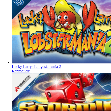
Lucky Larrys Langostamanía 2
Reproducir