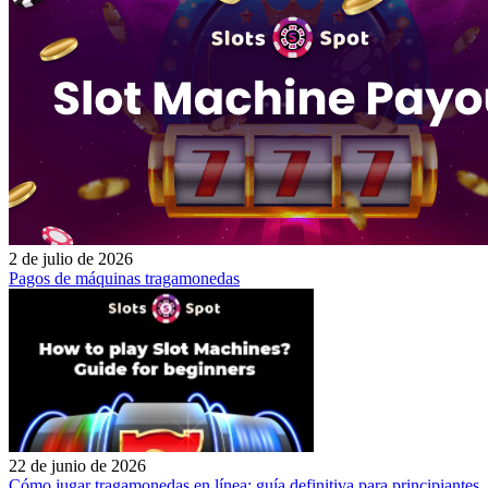
2 de julio de 2026
Pagos de máquinas tragamonedas
22 de junio de 2026
Cómo jugar tragamonedas en línea: guía definitiva para principiantes