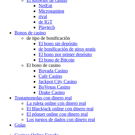
El software de casino
NetEnt
Microgaming
rival
de IGT
Playtech
Bonos de casino
de tipo de bonificación
El bono sin depósito
de bonificación de giros gratis
El bono por primer depósito
El bono de Bitcoin
El bono de casino
Bovada Casino
Cafe Casino
Jackpot City Casino
BoVegas Casino
Drake Casino
Tragamonedas con dinero real
La ruleta online con dinero real
El Blackjack online con dinero real
El póquer online con dinero real
Los juegos de dados con dinero real
Guías