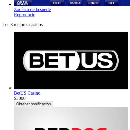
Zodíaco de la suerte
Reproducir
Los 3 mejores casinos
BetUS Casino
$3000
Obtener bonificación