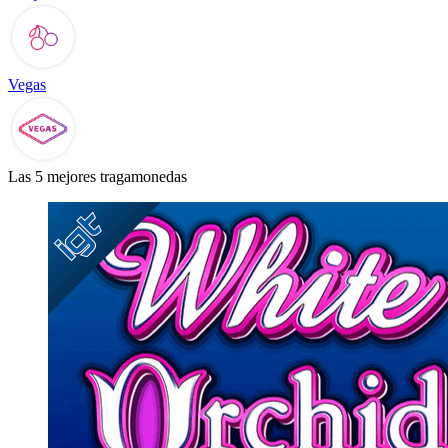
Vegas
Las 5 mejores tragamonedas