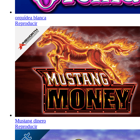
orquídea blanca
Reproducir
Mustang dinero
Reproducir