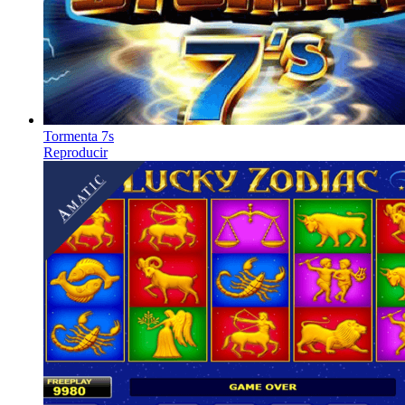
Tormenta 7s
Reproducir