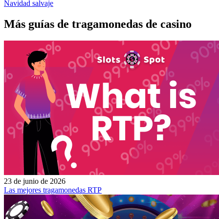
Navidad salvaje
Más guías de tragamonedas de casino
23 de junio de 2026
Las mejores tragamonedas RTP