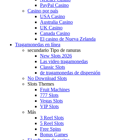
PayPal Casino
Casino por país
USA Casino
Australia Casino
UK Casino
Canada Casino
El casino de Nueva Zelanda
Tragamonedas en línea
secundario Tipo de ranuras
New Slots 2026
Las video tragamonedas
Classic Slots
de tragamonedas de dispersión
No Download Slots
Slots Themes
Fruit Machines
777 Slots
Vegas Slots
VIP Slots
Más
3 Reel Slots
5 Reel Slots
Free Spins
Bonus Games