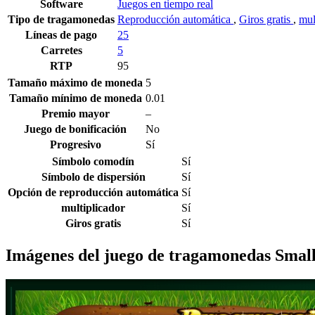
Software
Juegos en tiempo real
Tipo de tragamonedas
Reproducción automática
,
Giros gratis
,
mul
Líneas de pago
25
Carretes
5
RTP
95
Tamaño máximo de moneda
5
Tamaño mínimo de moneda
0.01
Premio mayor
–
Juego de bonificación
No
Progresivo
Sí
Símbolo comodín
Sí
Símbolo de dispersión
Sí
Opción de reproducción automática
Sí
multiplicador
Sí
Giros gratis
Sí
Imágenes del juego de tragamonedas Smal