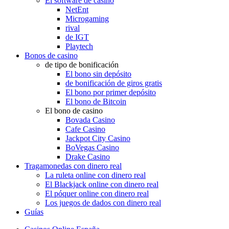
El software de casino
NetEnt
Microgaming
rival
de IGT
Playtech
Bonos de casino
de tipo de bonificación
El bono sin depósito
de bonificación de giros gratis
El bono por primer depósito
El bono de Bitcoin
El bono de casino
Bovada Casino
Cafe Casino
Jackpot City Casino
BoVegas Casino
Drake Casino
Tragamonedas con dinero real
La ruleta online con dinero real
El Blackjack online con dinero real
El póquer online con dinero real
Los juegos de dados con dinero real
Guías