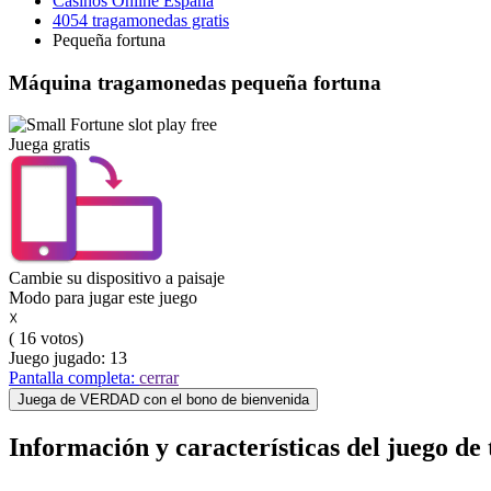
Casinos Online España
4054 tragamonedas gratis
Pequeña fortuna
Máquina tragamonedas pequeña fortuna
Juega gratis
Cambie su dispositivo a paisaje
Modo para jugar este juego
☓
(
16
votos)
Juego jugado:
13
Pantalla completa:
cerrar
Juega de VERDAD con el bono de bienvenida
Información y características del juego d