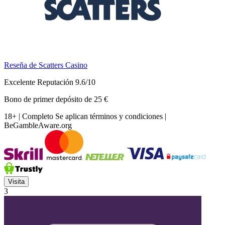
Reseña de Scatters Casino
Excelente Reputación 9.6/10
Bono de primer depósito de 25 €
18+ | Completo
Se aplican términos y condiciones
|
BeGambleAware.org
Visita
3