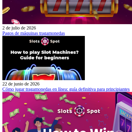
2 de julio de 2026
Pagos de máquinas tragamonedas
22 de junio de 2026
Cómo jugar tragamonedas en línea: guía definitiva para principiantes