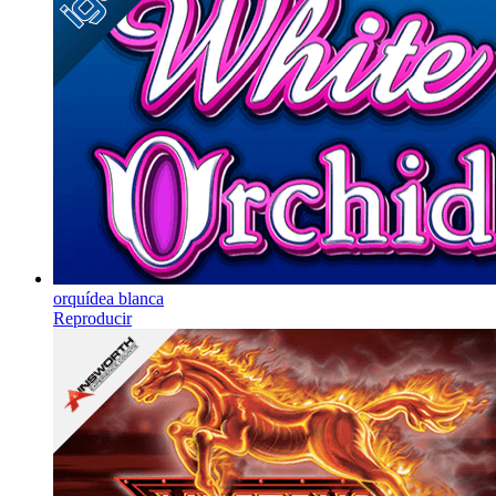
orquídea blanca
Reproducir