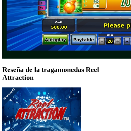
Reseña de la tragamonedas Reel
Attraction