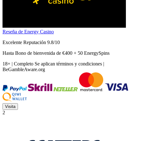
Reseña de Energy Casino
Excelente Reputación 9.8/10
Hasta
Bono de bienvenida de €400 + 50 EnergySpins
18+ | Completo
Se aplican términos y condiciones
|
BeGambleAware.org
Visita
2