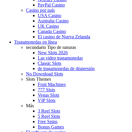
PayPal Casino
Casino por país
USA Casino
Australia Casino
UK Casino
Canada Casino
El casino de Nueva Zelanda
Tragamonedas en línea
secundario Tipo de ranuras
New Slots 2026
Las video tragamonedas
Classic Slots
de tragamonedas de dispersión
No Download Slots
Slots Themes
Fruit Machines
777 Slots
Vegas Slots
VIP Slots
Más
3 Reel Slots
5 Reel Slots
Free Spins
Bonus Games