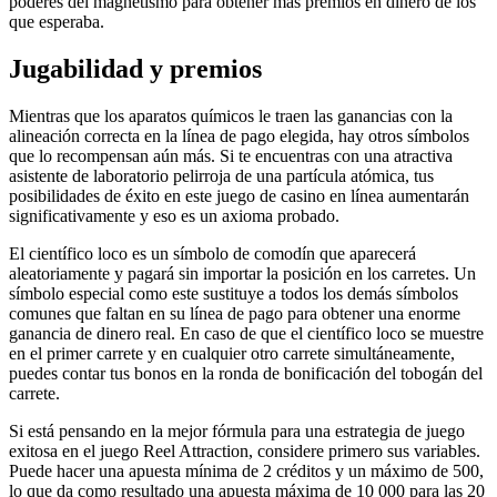
poderes del magnetismo para obtener más premios en dinero de los
que esperaba.
Jugabilidad y premios
Mientras que los aparatos químicos le traen las ganancias con la
alineación correcta en la línea de pago elegida, hay otros símbolos
que lo recompensan aún más. Si te encuentras con una atractiva
asistente de laboratorio pelirroja de una partícula atómica, tus
posibilidades de éxito en este juego de casino en línea aumentarán
significativamente y eso es un axioma probado.
El científico loco es un símbolo de comodín que aparecerá
aleatoriamente y pagará sin importar la posición en los carretes. Un
símbolo especial como este sustituye a todos los demás símbolos
comunes que faltan en su línea de pago para obtener una enorme
ganancia de dinero real. En caso de que el científico loco se muestre
en el primer carrete y en cualquier otro carrete simultáneamente,
puedes contar tus bonos en la ronda de bonificación del tobogán del
carrete.
Si está pensando en la mejor fórmula para una estrategia de juego
exitosa en el juego Reel Attraction, considere primero sus variables.
Puede hacer una apuesta mínima de 2 créditos y un máximo de 500,
lo que da como resultado una apuesta máxima de 10 000 para las 20