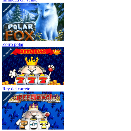
Zorro polar
Rey del carrete