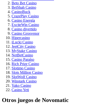
Beto Bet Casino
BetShah Casino
CasinoBuck
CrazePlay Casino
Casino Energía
ExciteWin Casino
Casino divertido
Casino Grosvenor
Hipercasino
iLucki Casino
JeetCity Casino
MyStake Casino
NetBetCasino
Casino Paraíso
Rich Prize Casino
Slotimo Casino
Slots Million Casino
SlotWolf Casino
Winstark Casino
Yako Casino
Casino Yeti
Otros juegos de Novomatic