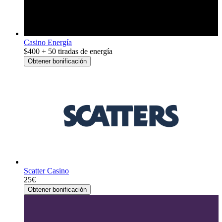
Casino Energía
$400 + 50 tiradas de energía
Obtener bonificación
Scatter Casino
25€
Obtener bonificación