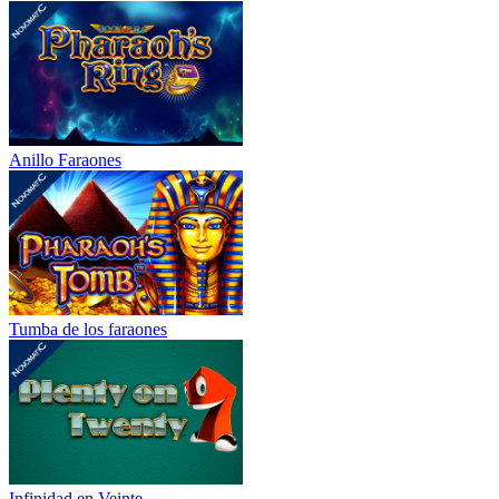
Anillo Faraones
Tumba de los faraones
Infinidad en Veinte