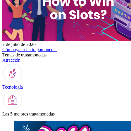
7 de julio de 2026
Cómo ganar en tragamonedas
Temas de tragamonedas
Atracción
Tecnología
Las 5 mejores tragamonedas