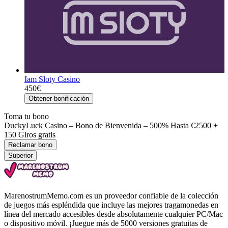
Iam Sloty Casino
450€
Obtener bonificación
Toma tu bono
DuckyLuck Casino – Bono de Bienvenida –
500% Hasta €2500 +
150
Giros gratis
Reclamar bono
Superior
MarenostrumMemo.com es un proveedor confiable de la colección
de juegos más espléndida que incluye las mejores tragamonedas en
línea del mercado accesibles desde absolutamente cualquier PC/Mac
o dispositivo móvil.
¡Juegue más de 5000 versiones gratuitas de